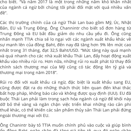
cho biết. “Và năm 2017 là một trong những năm khó khăn nhất
của ngành cá ngừ bởi chúng tôi phải đối mặt với quá nhiều vấn
đề”.
Các thị trường chính của cá ngừ Thái Lan bao gồm Mỹ, Úc, Nhật
Bản, EU và Trung Đông. Ông Channintr cho biết số đơn hàng từ
Trung Đông và EU bắt đầu giảm do nhu cầu yếu đi. Ông cũng
nhấn mạnh TTIA chia sẻ lo ngại với các ngành xuất khẩu khác về
sự mạnh lên của đồng Baht, đến nay đã tăng hơn 9% lên mức cao
nhất trong 31 tháng, đạt 32,5 Baht/USD. “Mức tăng này quá mạnh
và quá nhanh cho các nhà xuất khẩu Thái Lan, đẩy hoạt động xuất
khẩu vào nhiều rủi ro. Hơn nữa, những rủi ro xuất phát từ thay đổi
chính sách thương mại của Mỹ cũng có tác động lên tỷ giá và
thương mại trong năm 2018”.
Rủi ro đối với xuất khẩu cá ngừ, đặc biệt là xuất khẩu sang EU,
cũng được đặt ra do những thách thức liên quan đến khai thác
bất hợp pháp, không báo cáo và không được quy định (IUU). EU đã
buộc Thái Lan phải làm trong sạch hóa ngành cá ngừ để khối này
dỡ bỏ thẻ vàng và ngăn chặn việc triển khai những rào cản phi
thuế khác, có thể khiến các sản phẩm thủy sản Thái Lan phải đứng
ngoài thương mại với EU.
Ông Chanintr bày tỏ TTIA muốn chính phủ vào cuộc và giúp bình
ổn đồng Baht, ngăn chặn đà tăng giá tiền tệ, qua đó ngăn chặn