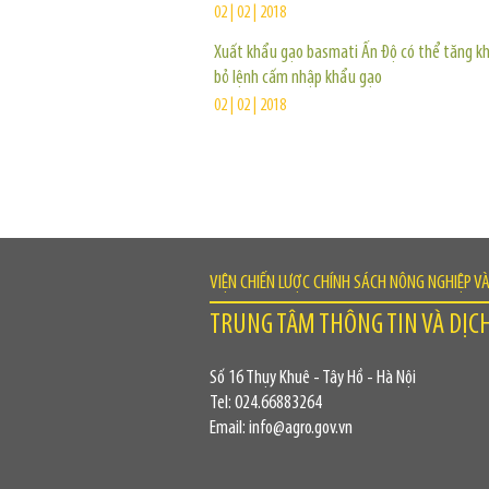
02 | 02 | 2018
Xuất khẩu gạo basmati Ấn Độ có thể tăng khi
bỏ lệnh cấm nhập khẩu gạo
02 | 02 | 2018
VIỆN CHIẾN LƯỢC CHÍNH SÁCH NÔNG NGHIỆP V
TRUNG TÂM THÔNG TIN VÀ DỊC
Số 16 Thụy Khuê - Tây Hồ - Hà Nội
Tel: 024.66883264
Email: info@agro.gov.vn