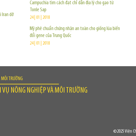
Campuchia tìm cách đạt chỉ dẫn địa lý cho gạo từ
Tonle Sap
 Iran dỡ
24 | 01 | 2018
Mỹ phê chuẩn chứng nhận an toàn cho giống lúa biến
đổi gene của Trung Quốc
24 | 01 | 2018
À MÔI TRƯỜNG
H VỤ NÔNG NGHIỆP VÀ MÔI TRƯỜNG
©2025 Viện Ch