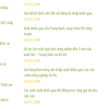
31 | 01 | 2018
p khẩu
Iran dỡ bỏ lệnh cấm đối với đăng ký nhập khẩu gạo
31 | 01 | 2018
o bất chấp
Xuất khẩu gạo của Trung Quốc sang châu Phi tăng
mạnh
29 | 01 | 2018
Nhật và
Dự án sản xuất gạo bền vững nhắm đến 2 nhà sản
xuất lớn – Trung Quốc và Ấn Độ
29 | 01 | 2018
i các
Giá hàng hóa nông sản thấp, xuất khẩu gạo cao cứu
cánh nông nghiệp Ấn Độ
26 | 01 | 2018
 Thái Lan
Các nước xuất khẩu gạo lớn đồng loạt tăng giá do nhu
cầu cao
 hơn 6
26 | 01 | 2018