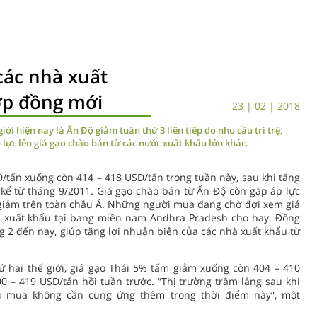
các nhà xuất
ợp đồng mới
23 | 02 | 2018
iới hiện nay là Ấn Độ giảm tuần thứ 3 liên tiếp do nhu cầu trì trệ;
 lực lên giá gạo chào bán từ các nước xuất khẩu lớn khác.
tấn xuống còn 414 – 418 USD/tấn trong tuần này, sau khi tăng
kể từ tháng 9/2011. Giá gạo chào bán từ Ấn Độ còn gặp áp lực
 giảm trên toàn châu Á. Những người mua đang chờ đợi xem giá
hà xuất khẩu tại bang miền nam Andhra Pradesh cho hay. Đồng
 2 đến nay, giúp tăng lợi nhuận biên của các nhà xuất khẩu từ
ứ hai thế giới, giá gạo Thái 5% tấm giảm xuống còn 404 – 410
0 – 419 USD/tấn hồi tuần trước. “Thị trường trầm lắng sau khi
i mua không cần cung ứng thêm trong thời điểm này”, một