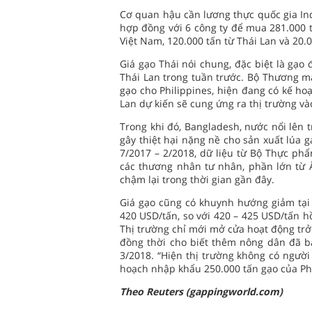
Cơ quan hậu cần lương thực quốc gia Ind
hợp đồng với 6 công ty để mua 281.000 
Việt Nam, 120.000 tấn từ Thái Lan và 20.
Giá gạo Thái nói chung, đặc biệt là gạ
Thái Lan trong tuần trước. Bộ Thương mạ
gạo cho Philippines, hiện đang có kế ho
Lan dự kiến sẽ cung ứng ra thị trường vào
Trong khi đó, Bangladesh, nước nổi lên 
gây thiệt hại nặng nề cho sản xuất lúa g
7/2017 – 2/2018, dữ liệu từ Bộ Thực phẩ
các thương nhân tư nhân, phần lớn từ 
chậm lại trong thời gian gần đây.
Giá gạo cũng có khuynh hướng giảm tại
420 USD/tấn, so với 420 – 425 USD/tấn hồ
Thị trường chỉ mới mở cửa hoạt động trở
đồng thời cho biết thêm nông dân đã bắ
3/2018. “Hiện thị trường không có người
hoạch nhập khẩu 250.000 tấn gạo của Phi
Theo Reuters (gappingworld.com)