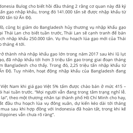
onesia Bulog cho biết hồi đầu tháng 2 rằng cơ quan này đã ký
tấn gạo nhập khẩu, trong đó 141.000 tấn sẽ được nhập khẩu từ
000 tấn từ Ấn Độ.
o đồ, cũng bị giảm do Bangladesh hủy thương vụ nhập khẩu gạo
i Thái Lan cho biết tuần trước, Thái Lan sẽ cạnh tranh để bán
ạch nhập khẩu 250.000 tấn. Vụ thu hoạch lúa gạo mới của Thái
 tháng 4 tới.
trở thành nhà nhập khẩu gạo lớn trong năm 2017 sau khi lũ lụt
ạo, đã nhập khẩu tới hơn 3 triệu tấn gạo trong giai đoạn tháng
m Bangladesh cho thấy. Trong đó, 2,25 triệu tấn nhập khẩu từ
Ấn Độ. Tuy nhiên, hoạt động nhập khẩu của Bangladesh đang
 Việt Nam khi giá gạo Việt 5% tấm được chào bán ở mức 415 –
i hai tuần trước. “Mọi người vẫn đang trong tâm trạng nghỉ lễ.
 lại”, theo một thương nhân tại thành phố Hồ Chí Minh cho hay,
t đầu thu hoạch lúa vụ đông xuân, dự kiến kéo dài tới tháng
 mua sau khi hợp đồng với Indonesia đã hoàn tất, trong khi kế
lippines vẫn chưa rõ ràng”.