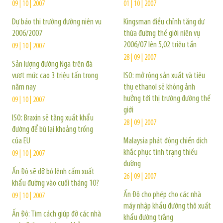
09 | 10 | 2007
01 | 10 | 2007
Dự báo thị trường đường niên vụ
Kingsman điều chỉnh tăng dư
2006/2007
thừa đường thế giới niên vụ
2006/07 lên 5,02 triệu tấn
09 | 10 | 2007
28 | 09 | 2007
Sản lượng đường Nga trên đà
vượt mức cao 3 triệu tấn trong
ISO: mở rộng sản xuất và tiêu
năm nay
thụ ethanol sẽ không ảnh
hưởng tới thị trường đường thế
09 | 10 | 2007
giới
ISO: Braxin sẽ tăng xuất khẩu
28 | 09 | 2007
đường để bù lại khoảng trống
của EU
Malaysia phát động chiến dịch
khắc phục tình trạng thiếu
09 | 10 | 2007
đường
Ấn Độ sẽ dỡ bỏ lệnh cấm xuất
26 | 09 | 2007
khẩu đường vào cuối tháng 10?
Ấn Độ cho phép cho các nhà
09 | 10 | 2007
máy nhập khẩu đường thô xuất
Ấn Độ: Tìm cách giúp đỡ các nhà
khẩu đường trắng