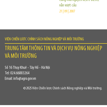
vẫn vượt cầu
21 | 09 | 2007
VIỆN CHIẾN LƯỢC CHÍNH SÁCH NÔNG NGHIỆP VÀ MÔI TRƯỜNG
TRUNG TÂM THÔNG TIN VÀ DỊCH VỤ NÔNG NGHIỆP
VÀ MÔI TRƯỜNG
Số 16 Thụy Khuê - Tây Hồ - Hà Nội
Tel: 024.66883264
Email: info@agro.gov.vn
©2025 Viện Chiến lược Chính sách Nông nghiệp và Môi trường.