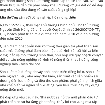
giá thành đường sản xuất trong nước sắp tới sẽ khá cao. Nhu cầu
thiếu hụt, sẽ dẫn tới phải nhập khẩu đường với giá đắt đỏ để đáp
ứng nhu cầu tiêu dùng và sản xuất công nghiệp!
Mía đường gắn với công nghiệp hóa nông thôn
Ngày 15/2/2007, thay mặt Thủ tướng Chính phủ, Phó thủ tướng
Nguyễn Sinh Hùng đã phê duyệt Quyết định số 26/2007/QĐ-TTg
Quy hoạch phát triển mía đường đến năm 2010 và định hướng
đến năm 2020.
Quan điểm phát triển nêu rõ trong thời gian tới phát triển sản
xuất mía đường phải đảm bảo hiệu quả kinh tế - xã hội và bền
vững, bảo vệ môi trường sinh thái, phù hợp với quy hoạch chuyển
đổi cơ cấu nông nghiệp và kinh tế nông thôn theo hướng công
nghiệp hóa - hiện đại hóa.
Sản xuất mía đường do vậy phải phát triển đồng bộ từ sản xuất
mía nguyên liệu, nhà máy chế biến, sản xuất các sản phẩm sau
đường đến lưu thông và tiêu thụ sản phẩm; phải gắn lợi ích giữa
nhà chế biến và người sản xuất nguyên liệu, thúc đẩy xây dựng
nông thôn mới.
Để đáp ứng yêu cầu này, Nhà nước sẽ hỗ trợ một phần đầu tư
phát triển cơ sở hạ tầng giao thông, thủy lợi cho vùng mía tập