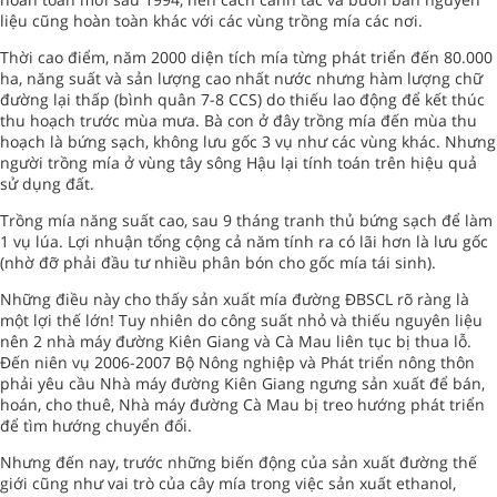
liệu cũng hoàn toàn khác với các vùng trồng mía các nơi.
Thời cao điểm, năm 2000 diện tích mía từng phát triển đến 80.000
ha, năng suất và sản lượng cao nhất nước nhưng hàm lượng chữ
đường lại thấp (bình quân 7-8 CCS) do thiếu lao động để kết thúc
thu hoạch trước mùa mưa. Bà con ở đây trồng mía đến mùa thu
hoạch là bứng sạch, không lưu gốc 3 vụ như các vùng khác. Nhưng
người trồng mía ở vùng tây sông Hậu lại tính toán trên hiệu quả
sử dụng đất.
Trồng mía năng suất cao, sau 9 tháng tranh thủ bứng sạch để làm
1 vụ lúa. Lợi nhuận tổng cộng cả năm tính ra có lãi hơn là lưu gốc
(nhờ đỡ phải đầu tư nhiều phân bón cho gốc mía tái sinh).
Những điều này cho thấy sản xuất mía đường ĐBSCL rõ ràng là
một lợi thế lớn! Tuy nhiên do công suất nhỏ và thiếu nguyên liệu
nên 2 nhà máy đường Kiên Giang và Cà Mau liên tục bị thua lỗ.
Đến niên vụ 2006-2007 Bộ Nông nghiệp và Phát triển nông thôn
phải yêu cầu Nhà máy đường Kiên Giang ngưng sản xuất để bán,
hoán, cho thuê, Nhà máy đường Cà Mau bị treo hướng phát triển
để tìm hướng chuyển đổi.
Nhưng đến nay, trước những biến động của sản xuất đường thế
giới cũng như vai trò của cây mía trong việc sản xuất ethanol,