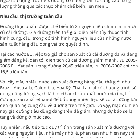
Ngoài sử dụng trực tiếp, đường còn đóng vai trò cung cấp năng
lượng thông qua các thực phẩm chế biến, lên men...
Nhu cầu, thị trường toàn cầu
Đường thực phẩm được chế biến từ 2 nguyên liệu chính là mía và
củ cải đường. Giá đường trên thế giới diễn biến tùy thuộc tình
hình cung, cầu, trong đó tình hình nguyên liệu của những nước
sản xuất hàng đầu đóng vai trò quyết định.
Tại các nước EU, việc trợ giá cho sản xuất củ cải đường đã và đang
giảm đáng kể, dẫn tới diện tích củ cải đường giảm mạnh. Vụ 2005-
2006 EU đạt sản lượng đường 20,45 triệu tấn, vụ 2006-2007 chỉ còn
16,6 triệu tấn.
Với cây mía, nhiều nước sản xuất đường hàng đầu thế giới như
Brazil, Australia, Columbia, Hoa Kỳ, Thái Lan lại có chương trình sử
dụng năng lượng sạch là bio-ethanol sản xuất nước mía (mật rỉ
đường). Sản xuất ethanol để bổ sung nhiên liệu sẽ có tác động lớn
đến quan hệ cung cầu về đường trên thế giới. Do vậy, mặc dù hiện
nay giá đường tiêu dùng đang trên đà giảm, nhưng dự báo sẽ lại
tăng và đứng ở mức cao.
Tuy nhiên, nếu tiếp tục duy trì tình trạng sản xuất mía đường với
các vùng nguyên liệu, nhà máy nhỏ lẻ, phân tán như hiện nay thì