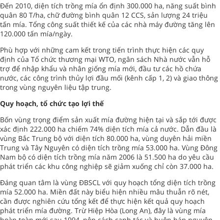
Đến 2010, diện tích trồng mía ổn định 300.000 ha, năng suất bình
quân 80 T/ha, chữ đường bình quân 12 CCS, sản lượng 24 triệu
tấn mía. Tổng công suất thiết kế của các nhà máy đường tăng lên
120.000 tấn mía/ngày.
Phù hợp với những cam kết trong tiến trình thực hiện các quy
định của Tổ chức thương mại WTO, ngân sách Nhà nước vẫn hỗ
trợ để nhập khẩu và nhân giống mía mới, đầu tư các hồ chứa
nước, các công trình thủy lợi đầu mối (kênh cấp 1, 2) và giao thông
trong vùng nguyên liệu tập trung.
Quy hoạch, tổ chức tạo lợi thế
Bốn vùng trọng điểm sản xuất mía đường hiện tại và sắp tới được
xác định 222.000 ha chiếm 74% diện tích mía cả nước. Dẫn đầu là
vùng Bắc Trung bộ với diện tích 80.000 ha, vùng duyên hải miền
Trung và Tây Nguyên có diện tích trồng mía 53.000 ha. Vùng Đông
Nam bộ có diện tích trồng mía năm 2006 là 51.500 ha do yêu cầu
phát triển các khu công nghiệp sẽ giảm xuống chỉ còn 37.000 ha.
Đáng quan tâm là vùng ĐBSCL với quy hoạch tổng diện tích trồng
mía 52.000 ha. Miền đất này biểu hiện nhiều mâu thuẫn rõ nét,
cần được nghiên cứu tổng kết để thực hiện kết quả quy hoạch
phát triển mía đường. Trừ Hiệp Hòa (Long An), đây là vùng mía
hoàn toàn mới sau 1994, nên cách canh tác và buôn bán nguyên