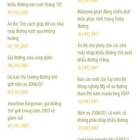
28 | 09 | 2007
khẩu đường vào cuối tháng 10?
Malaysia phát động chiến dịch
09 | 10 | 2007
khắc phục tình trạng thiếu
Ấn Độ: Tìm cách giúp đỡ các nhà
đường
máy đường vượt qua khủng
26 | 09 | 2007
hoảng
Ấn Độ cho phép cho các nhà
08 | 10 | 2007
máy nhập khẩu đường thô xuất
Giá đường, mía cùng giảm
khẩu đường trắng
08 | 10 | 2007
25 | 09 | 2007
Dự báo thị trường đường thế
Báo cáo mới của Tuỳ viên Bộ
giới niên vụ 2006/07
Nông nghiệp Mỹ về vụ đường
05 | 10 | 2007
Nam Phi năm marketing 2007
22 | 09 | 2007
Jonathan Kingsman: giá đường
thế giới trong năm 2007 sẽ
Niên vụ 2006/07, cả nước sẽ
giảm sút
không phải nhập khẩu đường
05 | 10 | 2007
21 | 09 | 2007
Cung mía nguyên liệu ở ĐBSCL