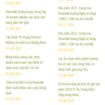
14 | 06 | 2021
Đầu năm 2021, trang trại
Vinamilk thăng hạng trong Top
Vinamilk Quảng Ngãi sẽ nhập
50 doanh nghiệp sản xuất sữa
1.000-1.200 con bò sữa Mỹ
hàng đầu thế giới
02 | 11 | 2020
23 | 04 | 2021
Đầu năm 2021, trang trại
Tập đoàn TH mang Sữa học
Vinamilk Quảng Ngãi sẽ nhập
đường tới miền núi Quảng Nam
1.000-1.200 con bò sữa Mỹ
15 | 04 | 2021
23 | 10 | 2020
Nhập khẩu nông sản, thực
Cục An toàn thực phẩm thông
phẩm vào Israel: Quy định về
tin về việc sữa công thức có
nhãn mác sữa bột trẻ em
chứa chất gây ung thư
06 | 04 | 2021
27 | 08 | 2020
Thêm hai đơn vị của Vinamilk
Fonterra nâng dự báo về giá sữa
được xuất khẩu sữa sang Trung
năm 2020/21 do Trung Quốc
Quốc
tăng nhập khẩu
15 | 01 | 2021
10 | 08 | 2020