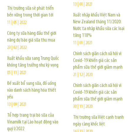
13 | 01 | 2021
Thị trường sữa sẽ phát triển
bền vững trong thời gian tới
Xuất nhập khẩu Việt Nam và
New Zealand tháng 11/2020:
11 | 05 | 2022
Nước ta nhập khẩu sữa các loại
Công ty sữa hàng đầu thế giới
tăng 118%
nâng dự báo giá sữa thu mua
11 | 01 | 2021
23 | 02 | 2022
Chính sách giãn cách xã hội vì
Xuất khẩu sữa sang Trung Quốc
Covid-19 khiến giá các sản
không tăng trưởng như kỳ vọng
phẩm sữa thế giới giảm mạnh
05 | 11 | 2021
21 | 12 | 2020
Đề xuất bổ sung sữa, đồ uống
Chính sách giãn cách xã hội vì
vào danh sách hàng hóa thiết
Covid-19 khiến giá các sản
yếu
phẩm sữa thế giới giảm mạnh
13 | 09 | 2021
30 | 11 | 2020
Tổ hợp trang trại bò sữa của
Thị trường sữa Việt cạnh tranh
Vinamilk tại Lào hoạt động vào
ngày càng khốc liệt
quý I/2022
16 | 11 | 2020