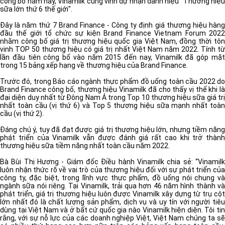
công bố năm nay, Vinamilk cũng vinh dự nhận danh hiệu "Thương hiệu
sữa lớn thứ 6 thế giới".
Đây là năm thứ 7 Brand Finance - Công ty định giá thương hiệu hàng
đầu thế giới tổ chức sự kiện Brand Finance Vietnam Forum 2022
nhằm công bố giá trị thương hiệu quốc gia Việt Nam, đồng thời tôn
vinh TOP 50 thương hiệu có giá trị nhất Việt Nam năm 2022. Tính từ
lần đầu tiên công bố vào năm 2015 đến nay, Vinamilk đã góp mặt
trong 15 bảng xếp hạng về thương hiệu của Brand Finance.
Trước đó, trong Báo cáo ngành thực phẩm đồ uống toàn cầu 2022 do
Brand Finance công bố, thương hiệu Vinamilk đã cho thấy vị thế khi là
đại diện duy nhất từ Đông Nam Á trong Top 10 thương hiệu sữa giá trị
nhất toàn cầu (vị thứ 6) và Top 5 thương hiệu sữa mạnh nhất toàn
cầu (vị thứ 2).
Đáng chú ý, tuy đã đạt được giá trị thương hiệu lớn, nhưng tiềm năng
phát triển của Vinamilk vẫn được đánh giá rất cao khi trở thành
thương hiệu sữa tiềm năng nhất toàn cầu năm 2022.
Bà Bùi Thị Hương - Giám đốc Điều hành Vinamilk chia sẻ: “Vinamilk
luôn nhận thức rõ về vai trò của thương hiệu đối với sự phát triển của
công ty, đặc biệt, trong lĩnh vực thực phẩm, đồ uống nói chung và
ngành sữa nói riêng. Tại Vinamilk, trải qua hơn 46 năm hình thành và
phát triển, giá trị thương hiệu luôn được Vinamilk xây dựng từ trụ cột
lớn nhất đó là chất lượng sản phẩm, dịch vụ và uy tín với người tiêu
dùng tại Việt Nam và ở bất cứ quốc gia nào Vinamilk hiện diện. Tôi tin
rằng, với sự nỗ lực của các doanh nghiệp Việt, Việt Nam chúng ta sẽ