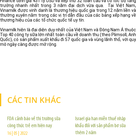
Finance định giá 431 tỷ USD và xếp thứ 32 toàn cầu và có tốc độ tăng
trưởng nhanh nhất trong 3 năm đại dịch vừa qua. Tại Việt Nam,
Vinamilk được vinh danh là thương hiệu quốc gia trong 12 năm liền và
thường xuyên nằm trong các vị trí dẫn đầu của các bảng xếp hạng về
thương hiệu của các tổ chức quốc tế uy tín.
Vinamilk hiện là đại diện duy nhất của Việt Nam và Đông Nam Á thuộc
Top 40 công ty sữa lớn nhất toàn cầu về doanh thu (theo Plimsoll, Anh
Quốc), có sản phẩm xuất khẩu đi 57 quốc gia và vùng lãnh thổ, với quy
mô ngày càng được mở rộng.
CÁC TIN KHÁC
TIN KHÁC
FDA cảnh báo về thị trường sữa
Israel gia hạn miễn thuế nhập
công thức trẻ em hiện nay
khẩu đối với sản phẩm bơ sữa
thêm 2 năm
16 | 05 | 2022