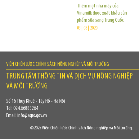
Thêm một nhà máy của
Vinamilk được xuất khẩu sản
phẩm sữa sang Trung Quốc
03 | 08 | 2020
VIỆN CHIẾN LƯỢC CHÍNH SÁCH NÔNG NGHIỆP VÀ MÔI TRƯỜNG
TRUNG TÂM THÔNG TIN VÀ DỊCH VỤ NÔNG NGHIỆP
VÀ MÔI TRƯỜNG
Số 16 Thụy Khuê - Tây Hồ - Hà Nội
Tel: 024.66883264
Email: info@agro.gov.vn
©2025 Viện Chiến lược Chính sách Nông nghiệp và Môi trường.