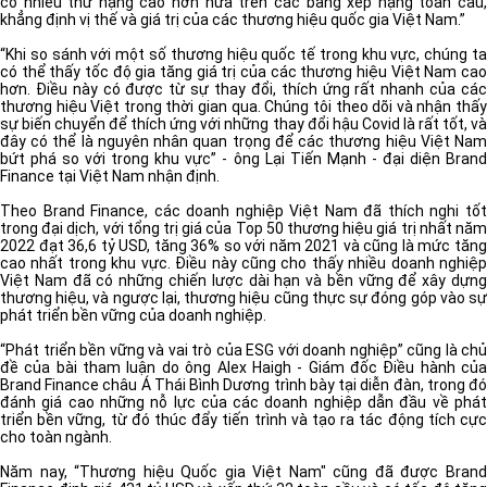
có nhiều thứ hạng cao hơn nữa trên các bảng xếp hạng toàn cầu,
khẳng định vị thế và giá trị của các thương hiệu quốc gia Việt Nam.”
“Khi so sánh với một số thương hiệu quốc tế trong khu vực, chúng ta
có thể thấy tốc độ gia tăng giá trị của các thương hiệu Việt Nam cao
hơn. Điều này có được từ sự thay đổi, thích ứng rất nhanh của các
thương hiệu Việt trong thời gian qua. Chúng tôi theo dõi và nhận thấy
sự biến chuyển để thích ứng với những thay đổi hậu Covid là rất tốt, và
đây có thể là nguyên nhân quan trọng để các thương hiệu Việt Nam
bứt phá so với trong khu vực” - ông Lại Tiến Mạnh - đại diện Brand
Finance tại Việt Nam nhận định.
Theo Brand Finance, các doanh nghiệp Việt Nam đã thích nghi tốt
trong đại dịch, với tổng trị giá của Top 50 thương hiệu giá trị nhất năm
2022 đạt 36,6 tỷ USD, tăng 36% so với năm 2021 và cũng là mức tăng
cao nhất trong khu vực. Điều này cũng cho thấy nhiều doanh nghiệp
Việt Nam đã có những chiến lược dài hạn và bền vững để xây dựng
thương hiệu, và ngược lại, thương hiệu cũng thực sự đóng góp vào sự
phát triển bền vững của doanh nghiệp.
“Phát triển bền vững và vai trò của ESG với doanh nghiệp” cũng là chủ
đề của bài tham luận do ông Alex Haigh - Giám đốc Điều hành của
Brand Finance châu Á Thái Bình Dương trình bày tại diễn đàn, trong đó
đánh giá cao những nỗ lực của các doanh nghiệp dẫn đầu về phát
triển bền vững, từ đó thúc đẩy tiến trình và tạo ra tác động tích cực
cho toàn ngành.
Năm nay, “Thương hiệu Quốc gia Việt Nam" cũng đã được Brand