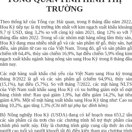
TRƯỜNG
Theo thống kê của Tổng cục Hải quan, trong 8 tháng đầu năm 2022,
Hoa Kỳ tiếp tục là thị trường lớn nhất với kim ngạch xuất khẩu khoảng
9,7 tỷ USD, tăng 3,2% so với cùng kỳ năm 2021, tăng 12% so với 7
tháng đầu năm 2022. Trong số các nhóm mặt hàng nông lâm thủy sản,
Hoa Kỳ đang mua nhiều nhất gỗ và các sản phẩm từ gỗ, thủy sản, hạt
điều, sản phẩm từ cao su của Việt Nam. Trong đó, gỗ và sản phẩm gỗ
chiếm tới 64,4%, thủy sản chiếm 16,9%, hạt điều chiếm 5,9% tổng kim
ngạch xuất khẩu ngành hàng nông sản sang Hoa Kỳ trong 8 tháng đầu
năm nay.
Các mặt hàng xuất khẩu chủ yếu của Việt Nam sang Hoa kỳ trong
tháng 8/2022 là gỗ và các sản phẩm gỗ (chiếm 64,9%), thủy sản
(15,1%), hạt điều (5,7%). So với tháng 7/2022, các mặt hàng NLTS
của Việt Nam xuất khẩu sang Hoa Kỳ có xu hướng giảm một số mặt
hàng chính như: Rau quả giảm 1,9%, hạt điều giảm 14,2%, hạt tiêu
giảm 4,9%. Một số mặt hàng xuất khẩu sang Hoa Kỳ tăng như: Cao su
tăng 10,2%, gạo tăng 1,3%
(Chi tiết tại phụ lục đính kèm).
Bộ Nông nghiệp Hoa Kỳ (USDA) đang có kế hoạch mua 653,2 tấn
các sản phẩm cá da trơn cho các chương trình hỗ trợ thực phẩm của
chính phủ nước này. Đây là chương trình giúp cung cấp thức ăn cho
người cao tuổi và người khuyết tật đủ điều kiện tham gia chương trình