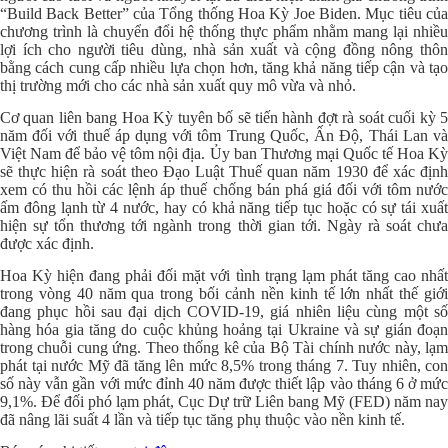
“Build Back Better” của Tổng thống Hoa Kỳ Joe Biden. Mục tiêu của
chương trình là chuyển đổi hệ thống thực phẩm nhằm mang lại nhiều
lợi ích cho người tiêu dùng, nhà sản xuất và cộng đồng nông thôn
bằng cách cung cấp nhiều lựa chọn hơn, tăng khả năng tiếp cận và tạo
thị trường mới cho các nhà sản xuất quy mô vừa và nhỏ.
Cơ quan liên bang Hoa Kỳ tuyên bố sẽ tiến hành đợt rà soát cuối kỳ 5
năm đối với thuế áp dụng với tôm Trung Quốc, Ấn Độ, Thái Lan và
Việt Nam để bảo vệ tôm nội địa. Ủy ban Thương mại Quốc tế Hoa Kỳ
sẽ thực hiện rà soát theo Đạo Luật Thuế quan năm 1930 để xác định
xem có thu hồi các lệnh áp thuế chống bán phá giá đối với tôm nước
ấm đông lạnh từ 4 nước, hay có khả năng tiếp tục hoặc có sự tái xuất
hiện sự tổn thương tới ngành trong thời gian tới. Ngày rà soát chưa
được xác định.
Hoa Kỳ hiện đang phải đối mặt với tình trạng lạm phát tăng cao nhất
trong vòng 40 năm qua trong bối cảnh nền kinh tế lớn nhất thế giới
đang phục hồi sau đại dịch COVID-19, giá nhiên liệu cùng một số
hàng hóa gia tăng do cuộc khủng hoảng tại Ukraine và sự gián đoạn
trong chuỗi cung ứng. Theo thống kê của Bộ Tài chính nước này, lạm
phát tại nước Mỹ đã tăng lên mức 8,5% trong tháng 7. Tuy nhiên, con
số này vẫn gần với mức đỉnh 40 năm được thiết lập vào tháng 6 ở mức
9,1%. Để đối phó lạm phát, Cục Dự trữ Liên bang Mỹ (FED) năm nay
đã nâng lãi suất 4 lần và tiếp tục tăng phụ thuộc vào nền kinh tế.