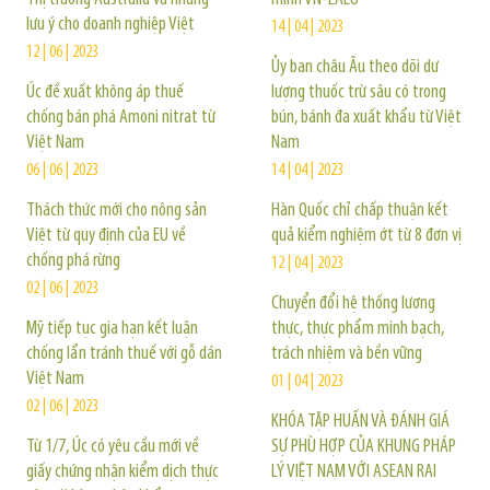
lưu ý cho doanh nghiệp Việt
14 | 04 | 2023
12 | 06 | 2023
Ủy ban châu Âu theo dõi dư
Úc đề xuất không áp thuế
lượng thuốc trừ sâu có trong
chống bán phá Amoni nitrat từ
bún, bánh đa xuất khẩu từ Việt
Việt Nam
Nam
06 | 06 | 2023
14 | 04 | 2023
Thách thức mới cho nông sản
Hàn Quốc chỉ chấp thuận kết
Việt từ quy định của EU về
quả kiểm nghiệm ớt từ 8 đơn vị
chống phá rừng
12 | 04 | 2023
02 | 06 | 2023
Chuyển đổi hệ thống lương
Mỹ tiếp tục gia hạn kết luận
thực, thực phẩm minh bạch,
chống lẩn tránh thuế với gỗ dán
trách nhiệm và bền vững
Việt Nam
01 | 04 | 2023
02 | 06 | 2023
KHÓA TẬP HUẤN VÀ ĐÁNH GIÁ
Từ 1/7, Úc có yêu cầu mới về
SỰ PHÙ HỢP CỦA KHUNG PHÁP
giấy chứng nhận kiểm dịch thực
LÝ VIỆT NAM VỚI ASEAN RAI