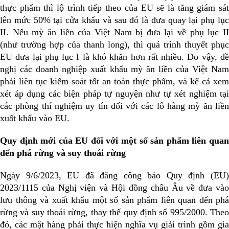
thực phẩm thì lộ trình tiếp theo của EU sẽ là tăng giám sát
lên mức 50% tại cửa khẩu và sau đó là đưa quay lại phụ lục
II. Nếu mỳ ăn liền của Việt Nam bị đưa lại về phụ lục II
(như trường hợp của thanh long), thì quá trình thuyết phục
EU đưa lại phụ lục I là khó khăn hơn rất nhiều. Do vậy, đề
nghị các doanh nghiệp xuất khẩu mỳ ăn liền của Việt Nam
phải liên tục kiểm soát tốt an toàn thực phẩm, và kể cả xem
xét áp dụng các biện pháp tự nguyện như tự xét nghiệm tại
các phòng thí nghiệm uy tín đối với các lô hàng mỳ ăn liền
xuất khẩu vào EU.
Quy định mới của EU đối với một số sản phẩm liên quan
đến phá rừng và suy thoái rừng
Ngày 9/6/2023, EU đã đăng công báo Quy định (EU)
2023/1115 của Nghị viện và Hội đồng châu Âu về đưa vào
lưu thông và xuất khẩu một số sản phẩm liên quan đến phá
rừng và suy thoái rừng, thay thế quy định số 995/2000. Theo
đó, các mặt hàng phải thực hiện nghĩa vụ giải trình gồm gia