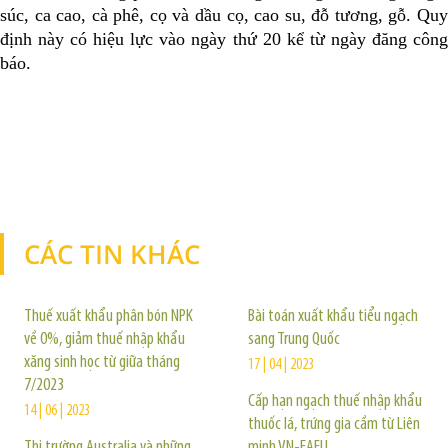
súc, ca cao, cà phê, cọ và dầu cọ, cao su, đỗ tương, gỗ. Quy
định này có hiệu lực vào ngày thứ 20 kể từ ngày đăng công
báo.
CÁC TIN KHÁC
TIN KHÁC
Thuế xuất khẩu phân bón NPK
Bài toán xuất khẩu tiểu ngạch
về 0%, giảm thuế nhập khẩu
sang Trung Quốc
xăng sinh học từ giữa tháng
17 | 04 | 2023
7/2023
Cấp hạn ngạch thuế nhập khẩu
14 | 06 | 2023
thuốc lá, trứng gia cầm từ Liên
Thị trường Australia và những
minh VN-EAEU