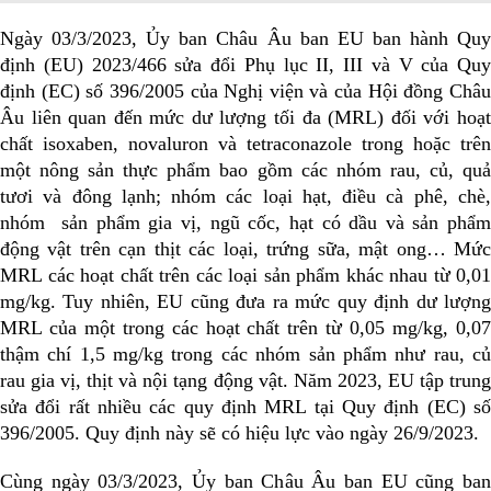
Ngày 03/3/2023, Ủy ban Châu Âu ban EU ban hành Quy
định (EU) 2023/466 sửa đổi Phụ lục II, III và V của Quy
định (EC) số 396/2005 của Nghị viện và của Hội đồng Châu
Âu liên quan đến mức dư lượng tối đa (MRL) đối với hoạt
chất isoxaben, novaluron và tetraconazole trong hoặc trên
một nông sản thực phẩm bao gồm các nhóm rau, củ, quả
tươi và đông lạnh; nhóm các loại hạt, điều cà phê, chè,
nhóm sản phẩm gia vị, ngũ cốc, hạt có dầu và sản phẩm
động vật trên cạn thịt các loại, trứng sữa, mật ong… Mức
MRL các hoạt chất trên các loại sản phẩm khác nhau từ 0,01
mg/kg. Tuy nhiên, EU cũng đưa ra mức quy định dư lượng
MRL của một trong các hoạt chất trên từ 0,05 mg/kg, 0,07
thậm chí 1,5 mg/kg trong các nhóm sản phẩm như rau, củ
rau gia vị, thịt và nội tạng động vật. Năm 2023, EU tập trung
sửa đổi rất nhiều các quy định MRL tại Quy định (EC) số
396/2005. Quy định này sẽ có hiệu lực vào ngày 26/9/2023.
Cùng ngày 03/3/2023, Ủy ban Châu Âu ban EU cũng ban