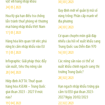
vật với hàng nhập khẩu
30 | 03 | 2023
24 | 05 | 2023
Quy định mới về quản lý mã số
Hoa Kỳ gia hạn điều tra chống
vùng trồng: Phân cấp mạnh về
lẩn tránh thuế phòng vệ thương
địa phương
mại hàng nhập khẩu Việt Nam
24 | 03 | 2023
17 | 05 | 2023
Cơ quan chuyên môn giải đáp
Hàng hóa liên quan tới việc phá
nhiều câu hỏi về xuất khẩu sang
rừng bị cấm nhập khẩu vào EU
Trung Quốc sau Diễn đàn 970
11 | 05 | 2023
16 | 03 | 2023
Infographic: Giải pháp thúc đẩy
Các nông sản nào có thể sẽ
sản xuất, tiêu thụ nông sản
xuất khẩu chính ngạch sang thị
trường Trung Quốc?
20 | 04 | 2023
28 | 02 | 2023
Hiệp định ACFTA: Thuế quan
hàng hóa ASEAN – Trung Quốc
Hạn ngạch nhập khẩu trứng gia
giai đoạn 2023 - 2027 ở mức
cầm từ EEU giai đoạn 2023-
nào?
2027 Ngày 20/02/2023
19 | 04 | 2023
22 | 02 | 2023