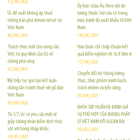
12 | 06 | 2023
Ủy ban châu Âu theo dõi dư
Úc đề xuất không áp thuế
lượng thuốc trừ sâu có trong
chống bán phá Amoni nitrat từ
bún, bánh đa xuất khẩu từ Việt
Việt Nam
Nam
06 | 06 | 2023
14 | 04 | 2023
Thách thức mới cho nông sản
Hàn Quốc chỉ chấp thuận kết
Việt từ quy định của EU về
quả kiểm nghiệm ớt từ 8 đơn vị
chống phá rừng
12 | 04 | 2023
02 | 06 | 2023
Chuyển đổi hệ thống lương
Mỹ tiếp tục gia hạn kết luận
thực, thực phẩm minh bạch,
chống lẩn tránh thuế với gỗ dán
trách nhiệm và bền vững
Việt Nam
01 | 04 | 2023
02 | 06 | 2023
KHÓA TẬP HUẤN VÀ ĐÁNH GIÁ
Từ 1/7, Úc có yêu cầu mới về
SỰ PHÙ HỢP CỦA KHUNG PHÁP
giấy chứng nhận kiểm dịch thực
LÝ VIỆT NAM VỚI ASEAN RAI
vật với hàng nhập khẩu
30 | 03 | 2023
24 | 05 | 2023