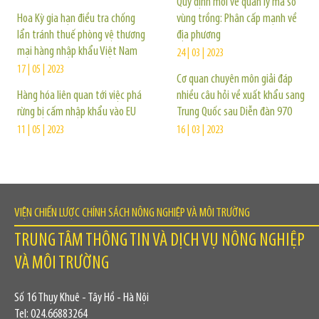
Quy định mới về quản lý mã số
Hoa Kỳ gia hạn điều tra chống
vùng trồng: Phân cấp mạnh về
lẩn tránh thuế phòng vệ thương
địa phương
mại hàng nhập khẩu Việt Nam
24 | 03 | 2023
17 | 05 | 2023
Cơ quan chuyên môn giải đáp
Hàng hóa liên quan tới việc phá
nhiều câu hỏi về xuất khẩu sang
rừng bị cấm nhập khẩu vào EU
Trung Quốc sau Diễn đàn 970
11 | 05 | 2023
16 | 03 | 2023
VIỆN CHIẾN LƯỢC CHÍNH SÁCH NÔNG NGHIỆP VÀ MÔI TRƯỜNG
TRUNG TÂM THÔNG TIN VÀ DỊCH VỤ NÔNG NGHIỆP
VÀ MÔI TRƯỜNG
Số 16 Thụy Khuê - Tây Hồ - Hà Nội
Tel: 024.66883264