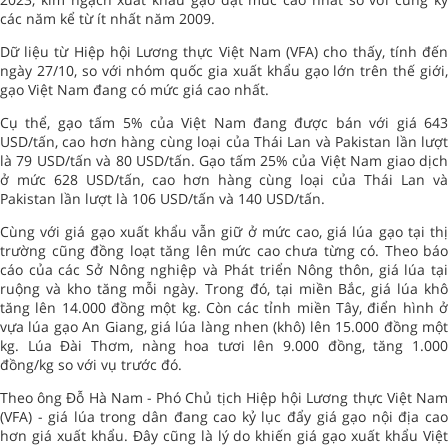
các năm kể từ ít nhất năm 2009.
Dữ liệu từ Hiệp hội Lương thực Việt Nam (VFA) cho thấy, tính đến
ngày 27/10, so với nhóm quốc gia xuất khẩu gạo lớn trên thế giới,
gạo Việt Nam đang có mức giá cao nhất.
Cụ thể, gạo tấm 5% của Việt Nam đang được bán với giá 643
USD/tấn, cao hơn hàng cùng loại của Thái Lan và Pakistan lần lượt
là 79 USD/tấn và 80 USD/tấn. Gạo tấm 25% của Việt Nam giao dịch
ở mức 628 USD/tấn, cao hơn hàng cùng loại của Thái Lan và
Pakistan lần lượt là 106 USD/tấn và 140 USD/tấn.
Cùng với giá gạo xuất khẩu vẫn giữ ở mức cao,
giá lúa gạo
tại th
trường cũng đồng loạt tăng lên mức cao chưa từng có. Theo báo
cáo của các Sở Nông nghiệp và Phát triển Nông thôn, giá lúa tại
ruộng và kho tăng mỗi ngày. Trong đó, tại miền Bắc, giá lúa khô
tăng lên 14.000 đồng một kg. Còn các tỉnh miền Tây, điển hình ở
vựa lúa gạo An Giang, giá lúa làng nhen (khô) lên 15.000 đồng một
kg. Lúa Đài Thơm, nàng hoa tươi lên 9.000 đồng, tăng 1.000
đồng/kg so với vụ trước đó.
Theo ông Đỗ Hà Nam - Phó Chủ tịch Hiệp hội Lương thực Việt Nam
(VFA) - giá lúa trong dân đang cao kỷ lục đẩy giá gạo nội địa cao
hơn giá xuất khẩu. Đây cũng là lý do khiến giá gạo xuất khẩu Việt