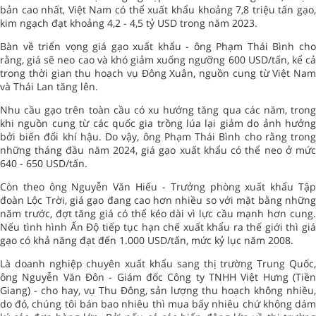
bản cao nhất, Việt Nam có thể xuất khẩu khoảng 7,8 triệu tấn gạo,
kim ngạch đạt khoảng 4,2 - 4,5 tỷ USD trong năm 2023.
Bàn về triển vọng giá gạo xuất khẩu - ông Phạm Thái Bình cho
rằng, giá sẽ neo cao và khó giảm xuống ngưỡng 600 USD/tấn, kể cả
trong thời gian thu hoạch vụ Đông Xuân, nguồn cung từ Việt Nam
và Thái Lan tăng lên.
Nhu cầu gạo trên toàn cầu có xu hướng tăng qua các năm, trong
khi nguồn cung từ các quốc gia trồng lúa lại giảm do ảnh hưởng
bởi biến đổi khí hậu. Do vậy, ông Phạm Thái Bình cho rằng trong
những tháng đầu năm 2024, giá gạo xuất khẩu có thể neo ở mức
640 - 650 USD/tấn.
Còn theo ông Nguyễn Văn Hiếu - Trưởng phòng xuất khẩu Tập
đoàn Lộc Trời, giá gạo đang cao hơn nhiều so với mặt bằng những
năm trước, đợt tăng giá có thể kéo dài vì lực cầu mạnh hơn cung.
Nếu tình hình Ấn Độ tiếp tục hạn chế xuất khẩu ra thế giới thì giá
gạo có khả năng đạt đến 1.000 USD/tấn, mức kỷ lục năm 2008.
Là doanh nghiệp chuyên xuất khẩu sang thị trường Trung Quốc,
ông Nguyễn Văn Đôn - Giám đốc Công ty TNHH Việt Hưng (Tiền
Giang) - cho hay, vụ Thu Đông, sản lượng thu hoạch không nhiều,
do đó, chúng tôi bán bao nhiêu thì mua bấy nhiêu chứ không dám