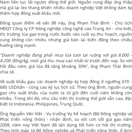
Nam liên tục lội ngược dòng thế giới. Nguồn cung đáp ứng thấp
mà giá lại leo thang khiến nhiều doanh nghiệp Việt không dám ký
thêm hợp đồng xuất khẩu mới.
Đồng quan điểm về vấn đề này, ông Phạm Thái Bình - Chủ tịch
HĐQT Công ty CP Nông nghiệp công nghệ cao Trung An - cho biết,
thị trường lúa gạo trong nước bước vào cuối vụ thu hoạch, nguồn
cung không còn nhiều nhưng giá bán lại biến động theo chiều
hướng tăng mạnh.
“Doanh nghiệp đang phải mua lúa tươi tại ruộng với giá 8.000 -
8.200 đồng/kg, mức giá thu mua cao nhất từ trước đến nay.
So vớ
hồi đầu năm, giá lúa đã tăng khoảng 30%”, ông Phạm Thái Bình
chia sẻ.
Về
xuất khẩu gạo
, các doanh nghiệp ký hợp đồng ở ngưỡng 670 
680 USD/tấn - cũng cao kỷ lục lịch sử. Theo ông Bình, nguồn cung
gạo cho xuất khẩu của nước ta từ giờ đến cuối năm không còn
nhiều. Trong khi đó, nhu cầu trên thị trường thế giới vẫn cao, đặc
biệt từ Indonesia, Philippines, Trung Quốc.
Ông Nguyễn Văn Việt - Vụ trưởng Vụ Kế hoạch (
Bộ Nông nghiệp v
Phát triển nông thôn
) - nhận định, so với cơn sốt giá gạo nă
2008, năm nay Việt Nam đã tận dụng tốt hơn cơ hội thị trường.
Theo tính toán từ Bộ Nông nghiệp và Phát triển nông thôn, ở kịch