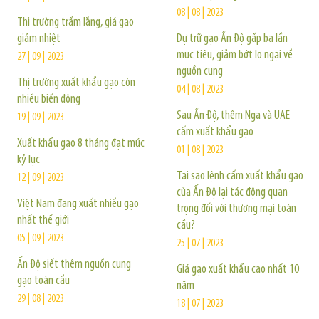
08 | 08 | 2023
Thị trường trầm lắng, giá gạo
giảm nhiệt
Dự trữ gạo Ấn Độ gấp ba lần
mục tiêu, giảm bớt lo ngại về
27 | 09 | 2023
nguồn cung
Thị trường xuất khẩu gạo còn
04 | 08 | 2023
nhiều biến động
Sau Ấn Độ, thêm Nga và UAE
19 | 09 | 2023
cấm xuất khẩu gạo
Xuất khẩu gạo 8 tháng đạt mức
01 | 08 | 2023
kỷ lục
Tại sao lệnh cấm xuất khẩu gạo
12 | 09 | 2023
của Ấn Độ lại tác động quan
Việt Nam đang xuất nhiều gạo
trọng đối với thương mại toàn
nhất thế giới
cầu?
05 | 09 | 2023
25 | 07 | 2023
Ấn Độ siết thêm nguồn cung
Giá gạo xuất khẩu cao nhất 10
gạo toàn cầu
năm
29 | 08 | 2023
18 | 07 | 2023