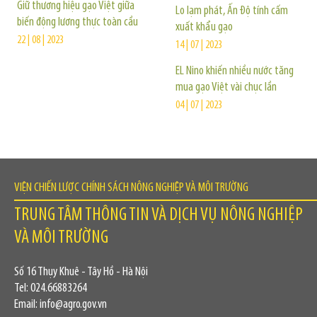
Giữ thương hiệu gạo Việt giữa
Lo lạm phát, Ấn Độ tính cấm
biến động lương thực toàn cầu
xuất khẩu gạo
22 | 08 | 2023
14 | 07 | 2023
EL Nino khiến nhiều nước tăng
mua gạo Việt vài chục lần
04 | 07 | 2023
VIỆN CHIẾN LƯỢC CHÍNH SÁCH NÔNG NGHIỆP VÀ MÔI TRƯỜNG
TRUNG TÂM THÔNG TIN VÀ DỊCH VỤ NÔNG NGHIỆP
VÀ MÔI TRƯỜNG
Số 16 Thụy Khuê - Tây Hồ - Hà Nội
Tel: 024.66883264
Email: info@agro.gov.vn