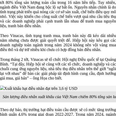
tới 80% tổng sản lượng toàn cầu trong 16 năm liên tiếp. Tuy nhiên,
ngành điều Việt Nam đang bộc lộ sự bất ổn. Nguyên nhân chính là do
tình trạng phát triển quá nóng các cơ sở sản xuất, chế biến điều quy mô
nhỏ. Việc này khiến cho công suất chế biến vượt quá nhu cầu tiêu thụ
và các doanh nghiệp phải cạnh tranh lẫn nhau để tranh mua nguyên
liệu, tranh bán điều nhân.
Theo Vinacas, tình trạng tranh mua, tranh bán này đã kéo dài nhiều
năm nhưng chưa được giải quyết triệt để. Hiệp hội này kêu gọi các
doanh nghiệp toàn ngành trong năm 2024 không nên vội vàng mua
điều thô và dự trữ nhiều khi chưa có hợp đồng bán điều nhân.
Trong tháng 2 tới, Vinacas sẽ tổ chức Hội nghị Điều quốc tế tại Quảng
Bình. “Tại đây, Hiệp hội sẽ cùng với các tổ chức, doanh nghiệp và các
chuỗi cung ứng nguyên liệu, nhà tiêu thụ điều nhân trên thế giới “ngồi
lại với nhau” để bàn các giải pháp tái định hình cung cầu, định hướng
giá mua, giá bán” – ông Họa cho biết.
Sản lượng điều nhân xuất khẩu của Việt Nam chiếm 80% tổng sản l
Theo dự báo, thị trường hạt điều toàn cầu được sẽ có mức tăng trưởng
bình quân 4,6% trong giai đoạn 2022-2027. Trong năm 2024, ngành