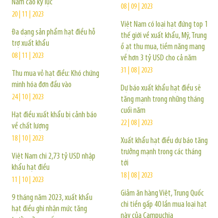
Nam cao kỷ lục
08 | 09 | 2023
20 | 11 | 2023
Việt Nam có loại hạt đứng top 1
Đa dạng sản phẩm hạt điều hỗ
thế giới về xuất khẩu, Mỹ, Trung
trợ xuất khẩu
ồ ạt thu mua, tiềm năng mang
08 | 11 | 2023
về hơn 3 tỷ USD cho cả năm
31 | 08 | 2023
Thu mua vỏ hạt điều: Khó chứng
minh hóa đơn đầu vào
Dự báo xuất khẩu hạt điều sẽ
24 | 10 | 2023
tăng mạnh trong những tháng
cuối năm
Hạt điều xuất khẩu bị cảnh báo
22 | 08 | 2023
về chất lượng
18 | 10 | 2023
Xuất khẩu hạt điều dự báo tăng
trưởng mạnh trong các tháng
Việt Nam chi 2,73 tỷ USD nhập
tới
khẩu hạt điều
18 | 08 | 2023
11 | 10 | 2023
Giảm ăn hàng Việt, Trung Quốc
9 tháng năm 2023, xuất khẩu
chi tiền gấp 40 lần mua loại hạt
hạt điều ghi nhận mức tăng
này của Campuchia