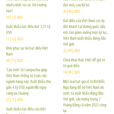
nhiều nhất từ các thị trường
đạt mức cao kỷ lục
nào?
25 | 09 | 2023
19 | 12 | 2023
Hạt điều của Việt Nam cực kỳ
Xuất khẩu hạt điều đạt 3,31 tỷ
đắt khách tại Vương quốc dầu
USD
mỏ: Giá giảm xuống mức kỷ lục,
Việt Nam xuất khẩu đứng đầu
11 | 12 | 2023
thế giới
Khôi phục uy tín hạt điều Việt
22 | 09 | 2023
Nam
Chưa khai thác triệt để giá trị
30 | 11 | 2023
từ quả điều
'Cứu tinh' từ Campuchia giúp
14 | 09 | 2023
Việt Nam thống trị toàn cầu
ngành hàng này: Xuất khẩu thu
Một loại hạt giá rẻ từ Bờ Biển
gần 4 tỷ USD, người Mỹ ngày
Ngà đang đổ bộ Việt Nam dù
càng ưa chuộng
nước ta xuất khẩu đứng đầu
thế giới, sản lượng trong 7
27 | 11 | 2023
tháng bằng cả năm 2022 cộng
Xuất khẩu hạt điều của Việt
lại