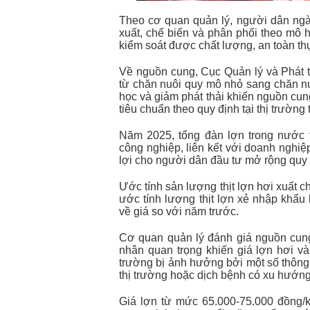
Theo cơ quan quản lý, người dân ng
xuất, chế biến và phân phối theo mô h
kiểm soát được chất lượng, an toàn t
Về nguồn cung, Cục Quản lý và Phát tr
từ chăn nuôi quy mô nhỏ sang chăn nuô
học và giảm phát thải khiến nguồn cun
tiêu chuẩn theo quy định tại thị trường
Năm 2025, tổng đàn lợn trong nước
công nghiệp, liên kết với doanh nghiệ
lợi cho người dân đầu tư mở rộng quy
Ước tính sản lượng thịt lợn hơi xuất c
ước tính lượng thịt lợn xẻ nhập khẩ
về giá so với năm trước.
Cơ quan quản lý đánh giá nguồn cung
nhân quan trọng khiến giá lợn hơi và
trường bị ảnh hưởng bởi một số thông 
thị trường hoặc dịch bệnh có xu hướng
Giá lợn từ mức 65.000-75.000 đồng/