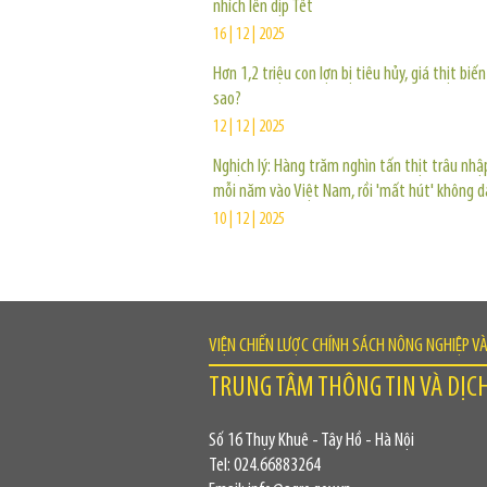
nhích lên dịp Tết
16 | 12 | 2025
Hơn 1,2 triệu con lợn bị tiêu hủy, giá thịt biế
sao?
12 | 12 | 2025
Nghịch lý: Hàng trăm nghìn tấn thịt trâu nh
mỗi năm vào Việt Nam, rồi 'mất hút' không d
10 | 12 | 2025
VIỆN CHIẾN LƯỢC CHÍNH SÁCH NÔNG NGHIỆP V
TRUNG TÂM THÔNG TIN VÀ DỊC
Số 16 Thụy Khuê - Tây Hồ - Hà Nội
Tel: 024.66883264