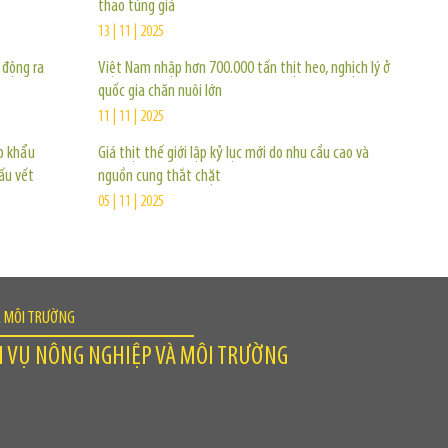
thao túng giá
13 | 11 | 2025
n động ra
Việt Nam nhập hơn 700.000 tấn thịt heo, nghịch lý ở
quốc gia chăn nuôi lớn
11 | 11 | 2025
ập khẩu
Giá thịt thế giới lập kỷ lục mới do nhu cầu cao và
ấu vết
nguồn cung thắt chặt
05 | 11 | 2025
À MÔI TRƯỜNG
H VỤ NÔNG NGHIỆP VÀ MÔI TRƯỜNG