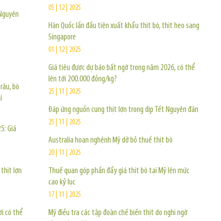
05 | 12 | 2025
 Nguyên
Hàn Quốc lần đầu tiên xuất khẩu thịt bò, thịt heo sang
Singapore
01 | 12 | 2025
Giá tiêu được dự báo bất ngờ trong năm 2026, có thể
lên tới 200.000 đồng/kg?
râu, bò
25 | 11 | 2025
i
Đáp ứng nguồn cung thịt lợn trong dịp Tết Nguyên đán
25 | 11 | 2025
5: Giá
Australia hoan nghênh Mỹ dỡ bỏ thuế thịt bò
20 | 11 | 2025
thịt lợn
Thuế quan góp phần đẩy giá thịt bò tại Mỹ lên mức
cao kỷ lục
17 | 11 | 2025
ơi có thể
Mỹ điều tra các tập đoàn chế biến thịt do nghi ngờ