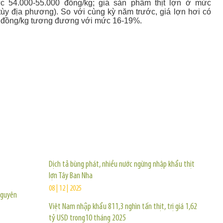
c 54.000-55.000 đồng/kg; giá sản phẩm thịt lợn ở mức
tùy địa phương). So với cùng kỳ năm trước, giá lợn hơi có
 đồng/kg tương đương với mức 16-19%.
TIN KHÁC
Dịch tả bùng phát, nhiều nước ngừng nhập khẩu thịt
lợn Tây Ban Nha
08 | 12 | 2025
Nguyên
Việt Nam nhập khẩu 811,3 nghìn tấn thịt, trị giá 1,62
tỷ USD trong10 tháng 2025