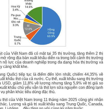
ịt của Việt Nam đã có mặt tại 35 thị trường, tăng thêm 2 thị
mở rộng địa bàn xuất khẩu diễn ra trong bối cảnh thị trường
h nỗ lực của doanh nghiệp trong đa dạng hóa thị trường và
y càng khắt khe.
ung Quốc) tiếp tục là điểm đến lớn nhất, chiếm 44,35% về
uất khẩu thịt của cả nước. Cụ thể, xuất khẩu sang thị trường
riệu USD, giảm 11,8% về lượng nhưng tăng 5,9% về trị giá so
uất khẩu chủ yếu vẫn là thịt lợn sữa nguyên con đông lạnh
 vụ phân khúc tiêu dùng đặc thù.
u thịt của Việt Nam trong 11 tháng năm 2025 cũng ghi nhận
g khác. Lượng và giá trị xuất khẩu sang Trung Quốc, Canada,
n, Li-băng… đều tăng so với cùng kỳ năm trước.