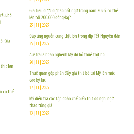
01 | 12 | 2025
Giá tiêu được dự báo bất ngờ trong năm 2026, có thể
râu, bò
lên tới 200.000 đồng/kg?
i
25 | 11 | 2025
Đáp ứng nguồn cung thịt lợn trong dịp Tết Nguyên đán
5: Giá
25 | 11 | 2025
Australia hoan nghênh Mỹ dỡ bỏ thuế thịt bò
20 | 11 | 2025
thịt lợn
Thuế quan góp phần đẩy giá thịt bò tại Mỹ lên mức
cao kỷ lục
17 | 11 | 2025
ơi có thể
Mỹ điều tra các tập đoàn chế biến thịt do nghi ngờ
thao túng giá
13 | 11 | 2025