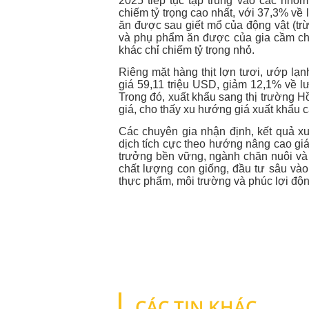
2025 tiếp tục tập trung vào các nhó
chiếm tỷ trọng cao nhất, với 37,3% về 
ăn được sau giết mổ của động vật (trừ
và phụ phẩm ăn được của gia cầm chi
khác chỉ chiếm tỷ trọng nhỏ.
Riêng mặt hàng thịt lợn tươi, ướp lạn
giá 59,11 triệu USD, giảm 12,1% về l
Trong đó, xuất khẩu sang thị trường 
giá, cho thấy xu hướng giá xuất khẩu cải
Các chuyên gia nhận định, kết quả x
dịch tích cực theo hướng nâng cao giá t
trưởng bền vững, ngành chăn nuôi và c
chất lượng con giống, đầu tư sâu và
thực phẩm, môi trường và phúc lợi độn
CÁC TIN KHÁC