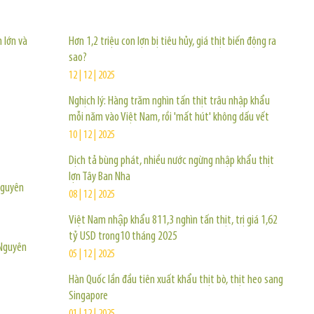
 lớn và
Hơn 1,2 triệu con lợn bị tiêu hủy, giá thịt biến động ra
sao?
12 | 12 | 2025
Nghịch lý: Hàng trăm nghìn tấn thịt trâu nhập khẩu
mỗi năm vào Việt Nam, rồi 'mất hút' không dấu vết
10 | 12 | 2025
Dịch tả bùng phát, nhiều nước ngừng nhập khẩu thịt
lợn Tây Ban Nha
Nguyên
08 | 12 | 2025
Việt Nam nhập khẩu 811,3 nghìn tấn thịt, trị giá 1,62
tỷ USD trong10 tháng 2025
 Nguyên
05 | 12 | 2025
Hàn Quốc lần đầu tiên xuất khẩu thịt bò, thịt heo sang
Singapore