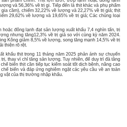
m sản phẩm chính. Thịt lợn tươi, ướp lạnh hoặc đông lạnh
lượng và 56,36% về trị gi. Tiếp đến là thịt khác và phụ phẩm
 gia cầm), chiếm 32,22% về lượng và 22,27% về trị giá; thịt
ếm 29,62% về lượng và 19,65% về trị giá; Các chủng loại
h hoặc đông lạnh đạt sản lượng xuất khẩu 7,4 nghìn tấn, trị
ượng nhưng tăng12,3% về trị giá so với cùng kỳ năm 2024.
Hồng Kông giảm 8,5% về lượng, song tăng mạnh 14,5% về trị
 thiện rõ rệt.
uất khẩu thịt trong 11 tháng năm 2025 phản ánh sự chuyển
rị, thay vì chỉ tăng sản lượng. Tuy nhiên, để duy trì đà tăng
hế biến thịt cần tiếp tục kiểm soát tốt dịch bệnh, nâng cao
o chế biến và đáp ứng nghiêm ngặt các yêu cầu về an toàn
g vật của thị trường nhập khẩu.
TIN KHÁC