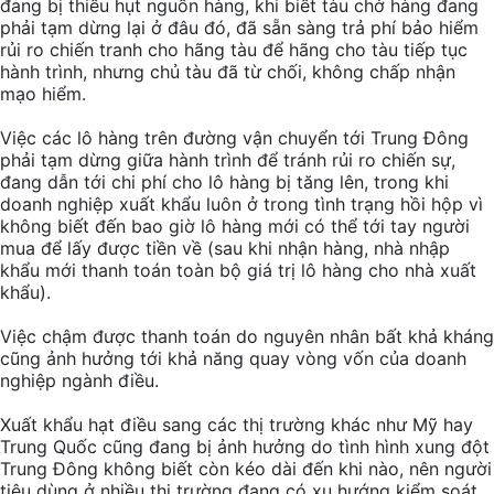
đang bị thiếu hụt nguồn hàng, khi biết tàu chở hàng đang
phải tạm dừng lại ở đâu đó, đã sẵn sàng trả phí bảo hiểm
rủi ro chiến tranh cho hãng tàu để hãng cho tàu tiếp tục
hành trình, nhưng chủ tàu đã từ chối, không chấp nhận
mạo hiểm.
Việc các lô hàng trên đường vận chuyển tới Trung Đông
phải tạm dừng giữa hành trình để tránh rủi ro chiến sự,
đang dẫn tới chi phí cho lô hàng bị tăng lên, trong khi
doanh nghiệp xuất khẩu luôn ở trong tình trạng hồi hộp vì
không biết đến bao giờ lô hàng mới có thể tới tay người
mua để lấy được tiền về (sau khi nhận hàng, nhà nhập
khẩu mới thanh toán toàn bộ giá trị lô hàng cho nhà xuất
khẩu).
Việc chậm được thanh toán do nguyên nhân bất khả kháng
cũng ảnh hưởng tới khả năng quay vòng vốn của doanh
nghiệp ngành điều.
Xuất khẩu hạt điều sang các thị trường khác như Mỹ hay
Trung Quốc cũng đang bị ảnh hưởng do tình hình xung đột
Trung Đông không biết còn kéo dài đến khi nào, nên người
tiêu dùng ở nhiều thị trường đang có xu hướng kiểm soát