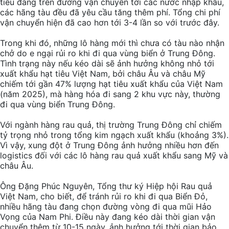
tiêu đang trên đường vận chuyển tới các nước nhập khẩu,
các hãng tàu đều đã yêu cầu tăng thêm phí. Tổng chi phí
vận chuyển hiện đã cao hơn tới 3-4 lần so với trước đây.
Trong khi đó, những lô hàng mới thì chưa có tàu nào nhận
chở do e ngại rủi ro khi đi qua vùng biển ở Trung Đông.
Tình trạng này nếu kéo dài sẽ ảnh hưởng không nhỏ tới
xuất khẩu hạt tiêu Việt Nam, bởi châu Âu và châu Mỹ
chiếm tới gần 47% lượng hạt tiêu xuất khẩu của Việt Nam
(năm 2025), mà hàng hóa đi sang 2 khu vực này, thường
đi qua vùng biển Trung Đông.
Với ngành hàng rau quả, thị trường Trung Đông chỉ chiếm
tỷ trọng nhỏ trong tổng kim ngạch xuất khẩu (khoảng 3%).
Vì vậy, xung đột ở Trung Đông ảnh hưởng nhiều hơn đến
logistics đối với các lô hàng rau quả xuất khẩu sang Mỹ và
châu Âu.
Ông Đặng Phúc Nguyên, Tổng thư ký Hiệp hội Rau quả
Việt Nam, cho biết, để tránh rủi ro khi đi qua Biển Đỏ,
nhiều hãng tàu đang chọn đường vòng đi qua mũi Hảo
Vọng của Nam Phi. Điều này đang kéo dài thời gian vận
chuyển thêm từ 10-15 ngày, ảnh hưởng tới thời gian bảo