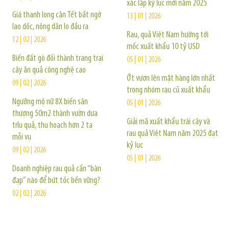
xác lập kỷ lục mới năm 2025
Giá thanh long cận Tết bất ngờ
13 | 01 | 2026
lao dốc, nông dân lo đầu ra
Rau, quả Việt Nam hướng tới
12 | 02 | 2026
mốc xuất khẩu 10 tỷ USD
Biến đất gò đồi thành trang trại
05 | 01 | 2026
cây ăn quả công nghệ cao
Ớt vươn lên mặt hàng lớn nhất
09 | 02 | 2026
trong nhóm rau củ xuất khẩu
Ngưỡng mộ nữ 8X biến sân
05 | 01 | 2026
thượng 50m2 thành vườn dưa
Giải mã xuất khẩu trái cây và
trĩu quả, thu hoạch hơn 2 tạ
rau quả Việt Nam năm 2025 đạt
mỗi vụ
kỷ lục
09 | 02 | 2026
05 | 01 | 2026
Doanh nghiệp rau quả cần “bàn
đạp” nào để bứt tốc bền vững?
02 | 02 | 2026