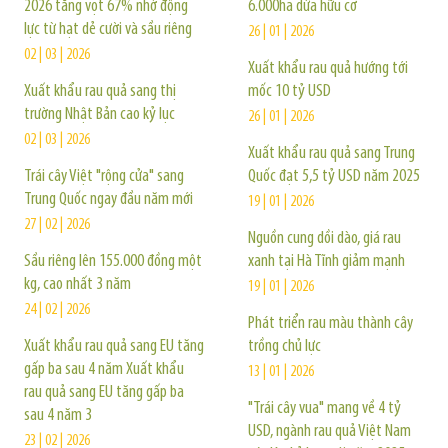
2026 tăng vọt 67% nhờ động
6.000ha dừa hữu cơ
lực từ hạt dẻ cười và sầu riêng
26 | 01 | 2026
02 | 03 | 2026
Xuất khẩu rau quả hướng tới
Xuất khẩu rau quả sang thị
mốc 10 tỷ USD
trường Nhật Bản cao kỷ lục
26 | 01 | 2026
02 | 03 | 2026
Xuất khẩu rau quả sang Trung
Trái cây Việt "rộng cửa" sang
Quốc đạt 5,5 tỷ USD năm 2025
Trung Quốc ngay đầu năm mới
19 | 01 | 2026
27 | 02 | 2026
Nguồn cung dồi dào, giá rau
Sầu riêng lên 155.000 đồng một
xanh tại Hà Tĩnh giảm mạnh
kg, cao nhất 3 năm
19 | 01 | 2026
24 | 02 | 2026
Phát triển rau màu thành cây
Xuất khẩu rau quả sang EU tăng
trồng chủ lực
gấp ba sau 4 năm Xuất khẩu
13 | 01 | 2026
rau quả sang EU tăng gấp ba
"Trái cây vua" mang về 4 tỷ
sau 4 năm 3
USD, ngành rau quả Việt Nam
23 | 02 | 2026