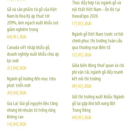
Thúc đẩy hợp tác ngành gỗ và
Gỗ và sản phẩm từ gỗ của Việt
nội thất Việt Nam - Ấn Độ tại
Nam bị Hoa Kỳ áp thuế tới
HawaExpo 2026
209%, kim ngạch xuất khẩu sụt
17 | 03 | 2026
giảm nghiêm trọng
Ngành gỗ Việt Nam trước cơ hội
04 | 05 | 2026
chinh phục thị trường toàn cầu
Canada siết nhập khẩu gỗ,
qua thương mại điện tử
doanh nghiệp xuất khẩu chịu áp
12 | 03 | 2026
lực mới
Giữa biến động thuế quan và chi
23 | 04 | 2026
phí vận tải, ngành gỗ đẩy mạnh
Ngành gỗ hướng đến mục tiêu
kết nối thị trường
phát triển mới
09 | 03 | 2026
20 | 04 | 2026
Giữ thị trường xuất khẩu: Ngành
Gia Lai: Giá gỗ nguyên liệu tăng
gỗ lại gặp khó bởi xung đột
nhưng lợi nhuận từ trồng rừng
Trung Đông
không cao
04 | 03 | 2026
14 | 04 | 2026