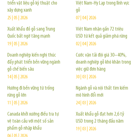
triển vật liệu gỗ kỹ thuật cho
Việt Nam-Hy Lạp trong lĩnh vực
xây dựng xanh
gỗ
25 | 05 | 2026
07 | 04 | 2026
Xuất khẩu đồ gỗ sang Trung
Việt Nam nhận gần 72 triệu
Quốc bất ngờ tăng mạnh
USD từ kết quả giảm phá rừng
19 | 05 | 2026
02 | 04 | 2026
Doanh nghiệp kiến nghị thúc
Cước vận tải đội giá 30–40%,
đẩy phát triển bền vững ngành
doanh nghiệp gỗ khó khăn trong
gỗ chế biến sâu
việc giữ đơn hàng
14 | 05 | 2026
30 | 03 | 2026
Hướng đi bền vững từ trồng
Ngành gỗ và nội thất tìm kiếm
rừng gỗ lớn
mô hình đổi mới
11 | 05 | 2026
24 | 03 | 2026
Canada khởi xướng điều tra tự
Xuất khẩu gỗ đạt hơn 2,6 tỷ
vệ toàn cầu với một số sản
USD trong 2 tháng đầu năm
phẩm gỗ nhập khẩu
19 | 03 | 2026
06 | 05 | 2026