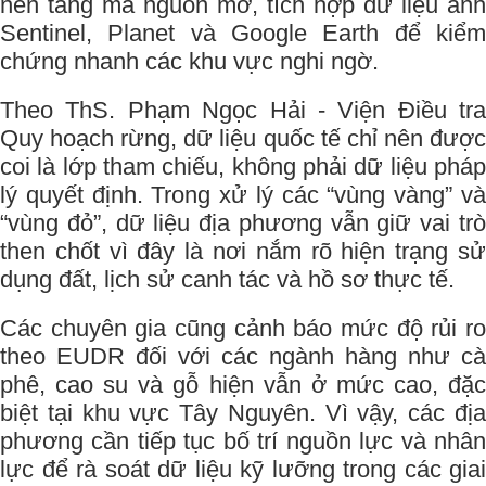
nền tảng mã nguồn mở, tích hợp dữ liệu ảnh
Sentinel, Planet và Google Earth để kiểm
chứng nhanh các khu vực nghi ngờ.
Theo ThS. Phạm Ngọc Hải - Viện Điều tra
Quy hoạch rừng, dữ liệu quốc tế chỉ nên được
coi là lớp tham chiếu, không phải dữ liệu pháp
lý quyết định. Trong xử lý các “vùng vàng” và
“vùng đỏ”, dữ liệu địa phương vẫn giữ vai trò
then chốt vì đây là nơi nắm rõ hiện trạng sử
dụng đất, lịch sử canh tác và hồ sơ thực tế.
Các chuyên gia cũng cảnh báo mức độ rủi ro
theo EUDR đối với các ngành hàng như cà
phê, cao su và gỗ hiện vẫn ở mức cao, đặc
biệt tại khu vực Tây Nguyên. Vì vậy, các địa
phương cần tiếp tục bố trí nguồn lực và nhân
lực để rà soát dữ liệu kỹ lưỡng trong các giai