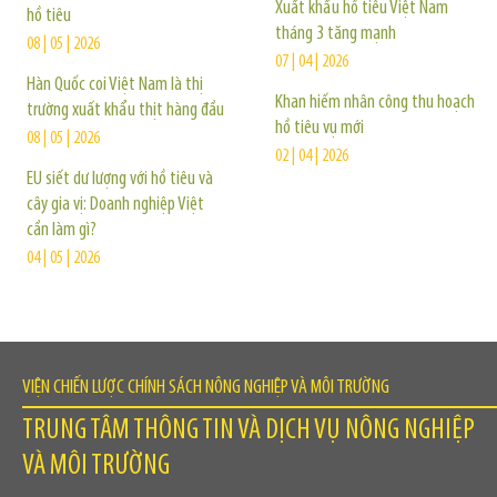
Xuất khẩu hồ tiêu Việt Nam
hồ tiêu
tháng 3 tăng mạnh
08 | 05 | 2026
07 | 04 | 2026
Hàn Quốc coi Việt Nam là thị
Khan hiếm nhân công thu hoạch
trường xuất khẩu thịt hàng đầu
hồ tiêu vụ mới
08 | 05 | 2026
02 | 04 | 2026
EU siết dư lượng với hồ tiêu và
cây gia vị: Doanh nghiệp Việt
cần làm gì?
04 | 05 | 2026
VIỆN CHIẾN LƯỢC CHÍNH SÁCH NÔNG NGHIỆP VÀ MÔI TRƯỜNG
TRUNG TÂM THÔNG TIN VÀ DỊCH VỤ NÔNG NGHIỆP
VÀ MÔI TRƯỜNG