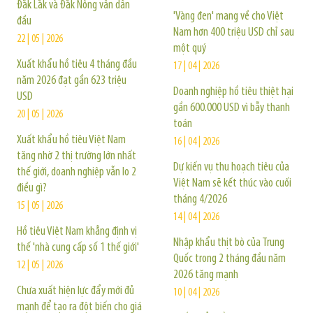
Đắk Lắk và Đắk Nông vẫn dẫn
'Vàng đen' mang về cho Việt
đầu
Nam hơn 400 triệu USD chỉ sau
22 | 05 | 2026
một quý
Xuất khẩu hồ tiêu 4 tháng đầu
17 | 04 | 2026
năm 2026 đạt gần 623 triệu
Doanh nghiệp hồ tiêu thiệt hại
USD
gần 600.000 USD vì bẫy thanh
20 | 05 | 2026
toán
Xuất khẩu hồ tiêu Việt Nam
16 | 04 | 2026
tăng nhờ 2 thị trường lớn nhất
Dự kiến vụ thu hoạch tiêu của
thế giới, doanh nghiệp vẫn lo 2
Việt Nam sẽ kết thúc vào cuối
điều gì?
tháng 4/2026
15 | 05 | 2026
14 | 04 | 2026
Hồ tiêu Việt Nam khẳng định vị
Nhập khẩu thịt bò của Trung
thế 'nhà cung cấp số 1 thế giới'
Quốc trong 2 tháng đầu năm
12 | 05 | 2026
2026 tăng mạnh
Chưa xuất hiện lực đẩy mới đủ
10 | 04 | 2026
mạnh để tạo ra đột biến cho giá