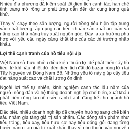
Nhiều địa phương đã kiểm soát tốt diện tích canh tác, hạn chế
tình trạng mở rộng tự phát từng dẫn đến dư cung trong quá
khứ.
Thay vì chạy theo sản lượng, người trồng tiêu hiện tập trung
vào chất lượng, áp dụng các tiêu chuẩn sản xuất an toàn và
nâng cao khả năng truy xuất nguồn gốc. Đây là xu hướng phù
hợp với yêu cầu ngày càng khắt khe của các thị trường nhập
khẩu.
Lợi thế cạnh tranh của hồ tiêu nội địa
Việt Nam sở hữu nhiều điều kiện thuận lợi để phát triển cây hồ
tiêu, từ khí hậu nhiệt đới đến diện tích đất đỏ bazan rộng lớn tại
Tây Nguyên và Đông Nam Bộ. Những yếu tố này giúp cây tiêu
đạt năng suất cao và chất lượng ổn định.
Ngoài lợi thế tự nhiên, kinh nghiệm canh tác lâu năm của
người nông dân và hệ thống doanh nghiệp chế biến, xuất khẩu
phát triển cũng tạo nên sức cạnh tranh đáng kể cho ngành hồ
tiêu Việt Nam.
Đặc biệt, nhiều doanh nghiệp đã chuyển hướng sang chế biến
sâu nhằm gia tăng giá trị sản phẩm. Các dòng sản phẩm như
tiêu trắng, tiêu xay, tiêu hữu cơ hay tiêu đóng gói đang từng
bước nâng cao giá trị xuất khẩu thay vì phụ thuộc vào nguyên