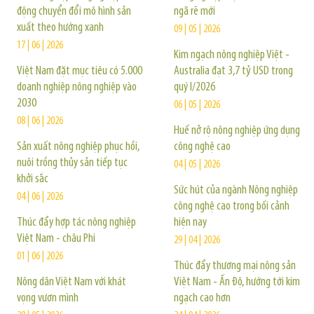
động chuyển đổi mô hình sản
ngã rẽ mới
xuất theo hướng xanh
09 | 05 | 2026
17 | 06 | 2026
Kim ngạch nông nghiệp Việt -
Việt Nam đặt mục tiêu có 5.000
Australia đạt 3,7 tỷ USD trong
doanh nghiệp nông nghiệp vào
quý I/2026
2030
06 | 05 | 2026
08 | 06 | 2026
Huế nở rộ nông nghiệp ứng dụng
Sản xuất nông nghiệp phục hồi,
công nghệ cao
nuôi trồng thủy sản tiếp tục
04 | 05 | 2026
khởi sắc
Sức hút của ngành Nông nghiệp
04 | 06 | 2026
công nghệ cao trong bối cảnh
Thúc đẩy hợp tác nông nghiệp
hiện nay
Việt Nam - châu Phi
29 | 04 | 2026
01 | 06 | 2026
Thúc đẩy thương mại nông sản
Nông dân Việt Nam với khát
Việt Nam - Ấn Độ, hướng tới kim
vọng vươn mình
ngạch cao hơn