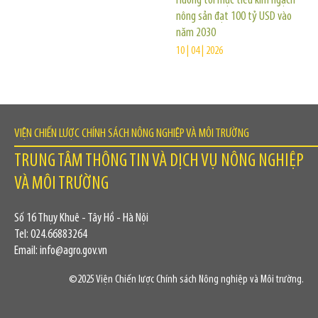
Hướng tới mục tiêu kim ngạch
nông sản đạt 100 tỷ USD vào
năm 2030
10 | 04 | 2026
VIỆN CHIẾN LƯỢC CHÍNH SÁCH NÔNG NGHIỆP VÀ MÔI TRƯỜNG
TRUNG TÂM THÔNG TIN VÀ DỊCH VỤ NÔNG NGHIỆP
VÀ MÔI TRƯỜNG
Số 16 Thụy Khuê - Tây Hồ - Hà Nội
Tel: 024.66883264
Email: info@agro.gov.vn
©2025 Viện Chiến lược Chính sách Nông nghiệp và Môi trường.