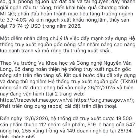
số, giải phòng nguồn lực đất đai và tài nguyên; đẩy nhanh
giải ngân đầu tư công; triển khai hiệu quả Chương trình
MTQG; phấn đấu hoàn thành mục tiêu tăng trưởng ngành
từ 3,7-4,0% và kim ngạch xuất khẩu nông,lâm, thủy sản
đạt 73-74 tỷ USD trong năm 2026.
Một điểm nhấn đáng chú ý là việc đẩy mạnh xây dựng Hệ
thống truy xuất nguồn gốc nông sản nhằm nâng cao năng
lực cạnh tranh và mở rộng thị trường xuất khẩu.
Theo Vụ trưởng Vụ Khoa học và Công nghệ Nguyễn Văn
Long, Bộ đang hoàn thiện hệ thống truy xuất nguồn gốc
nông sản trên nền tảng số. Kết quả bước đầu đã xây dựng
và đang thử nghiệm Hệ thống truy xuất nguồn gốc (TXNG)
nông sản đã được công bố vào ngày 26/12/2025 và hiện
nay đang vận hành (tại 2 trang web:
https://traceviet.mae.gov.vn/và https://txng.mae.gov.vn/);
Phát triển ứng dụng (apps) cài đặt trên điện thoại.
Đến ngày 12/6/2026, hệ thống đã truy xuất được 18.500
sản phẩm thuộc 112 nhóm sản phẩm, 919 lô hàng của 547
nông hộ, 255 vùng trồng và 149 doanh nghiệp tại 26/34
tỉnh, thành phố.