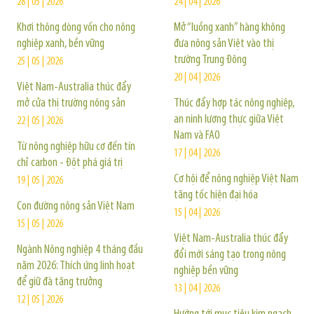
28 | 05 | 2026
24 | 04 | 2026
Khơi thông dòng vốn cho nông
Mở “luồng xanh” hàng không
nghiệp xanh, bền vững
đưa nông sản Việt vào thị
trường Trung Đông
25 | 05 | 2026
20 | 04 | 2026
Việt Nam-Australia thúc đẩy
mở cửa thị trường nông sản
Thúc đẩy hợp tác nông nghiệp,
an ninh lương thực giữa Việt
22 | 05 | 2026
Nam và FAO
Từ nông nghiệp hữu cơ đến tín
17 | 04 | 2026
chỉ carbon - Đột phá giá trị
Cơ hội để nông nghiệp Việt Nam
19 | 05 | 2026
tăng tốc hiện đại hóa
Con đường nông sản Việt Nam
15 | 04 | 2026
15 | 05 | 2026
Việt Nam-Australia thúc đẩy
Ngành Nông nghiệp 4 tháng đầu
đổi mới sáng tạo trong nông
năm 2026: Thích ứng linh hoạt
nghiệp bền vững
để giữ đà tăng trưởng
13 | 04 | 2026
12 | 05 | 2026