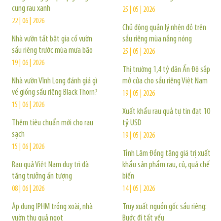
cung rau xanh
25 | 05 | 2026
22 | 06 | 2026
Chủ động quản lý nhện đỏ trên
Nhà vườn tất bật gia cố vườn
sầu riêng mùa nắng nóng
sầu riêng trước mùa mưa bão
25 | 05 | 2026
19 | 06 | 2026
Thị trường 1,4 tỷ dân Ấn Độ sắp
Nhà vườn Vĩnh Long đánh giá gì
mở cửa cho sầu riêng Việt Nam
về giống sầu riêng Black Thorn?
19 | 05 | 2026
15 | 06 | 2026
Xuất khẩu rau quả tự tin đạt 10
Thêm tiêu chuẩn mới cho rau
tỷ USD
sạch
19 | 05 | 2026
15 | 06 | 2026
Tỉnh Lâm Đồng tăng giá trị xuất
Rau quả Việt Nam duy trì đà
khẩu sản phẩm rau, củ, quả chế
tăng trưởng ấn tượng
biến
08 | 06 | 2026
14 | 05 | 2026
Áp dụng IPHM trồng xoài, nhà
Truy xuất nguồn gốc sầu riêng:
vườn thu quả ngọt
Bước đi tất yếu