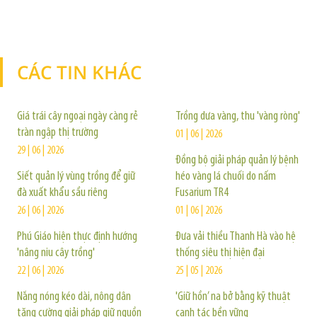
CÁC TIN KHÁC
TIN KHÁC
Giá trái cây ngoại ngày càng rẻ
Trồng dưa vàng, thu 'vàng ròng'
tràn ngập thị trường
01 | 06 | 2026
29 | 06 | 2026
Đồng bộ giải pháp quản lý bệnh
Siết quản lý vùng trồng để giữ
héo vàng lá chuối do nấm
đà xuất khẩu sầu riêng
Fusarium TR4
26 | 06 | 2026
01 | 06 | 2026
Phú Giáo hiện thực định hướng
Đưa vải thiều Thanh Hà vào hệ
'nâng niu cây trồng'
thống siêu thị hiện đại
22 | 06 | 2026
25 | 05 | 2026
Nắng nóng kéo dài, nông dân
'Giữ hồn’ na bở bằng kỹ thuật
tăng cường giải pháp giữ nguồn
canh tác bền vững