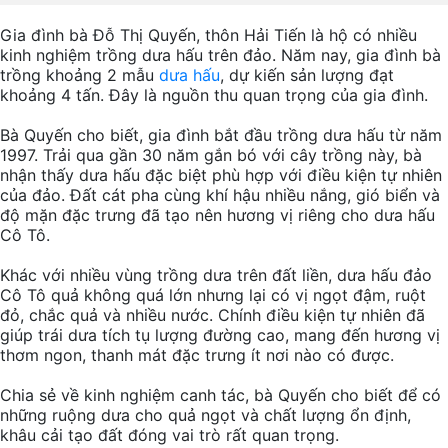
Gia đình bà Đỗ Thị Quyến, thôn Hải Tiến là hộ có nhiều
kinh nghiệm trồng dưa hấu trên đảo. Năm nay, gia đình bà
trồng khoảng 2 mẫu
dưa hấu
, dự kiến sản lượng đạt
khoảng 4 tấn. Đây là nguồn thu quan trọng của gia đình.
Bà Quyến cho biết, gia đình bắt đầu trồng dưa hấu từ năm
1997. Trải qua gần 30 năm gắn bó với cây trồng này, bà
nhận thấy dưa hấu đặc biệt phù hợp với điều kiện tự nhiên
của đảo. Đất cát pha cùng khí hậu nhiều nắng, gió biển và
độ mặn đặc trưng đã tạo nên hương vị riêng cho dưa hấu
Cô Tô.
Khác với nhiều vùng trồng dưa trên đất liền, dưa hấu đảo
Cô Tô quả không quá lớn nhưng lại có vị ngọt đậm, ruột
đỏ, chắc quả và nhiều nước. Chính điều kiện tự nhiên đã
giúp trái dưa tích tụ lượng đường cao, mang đến hương vị
thơm ngon, thanh mát đặc trưng ít nơi nào có được.
Chia sẻ về kinh nghiệm canh tác, bà Quyến cho biết để có
những ruộng dưa cho quả ngọt và chất lượng ổn định,
khâu cải tạo đất đóng vai trò rất quan trọng.