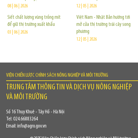
08 | 06 | 2026
12 | 05 | 2026
Siết chất lượng vùng trồng mít
Việt Nam - Nhật Bản hướng tới
để giữ thị trường xuất khẩu
mở cửa thị trường trái cây song
phương
03 | 06 | 2026
12 | 05 | 2026
VIỆN CHIẾN LƯỢC CHÍNH SÁCH NÔNG NGHIỆP VÀ MÔI TRƯỜNG
TRUNG TÂM THÔNG TIN VÀ DỊCH VỤ NÔNG NGHIỆP
VÀ MÔI TRƯỜNG
Số 16 Thụy Khuê - Tây Hồ - Hà Nội
Tel: 024.66883264
Email: info@agro.gov.vn