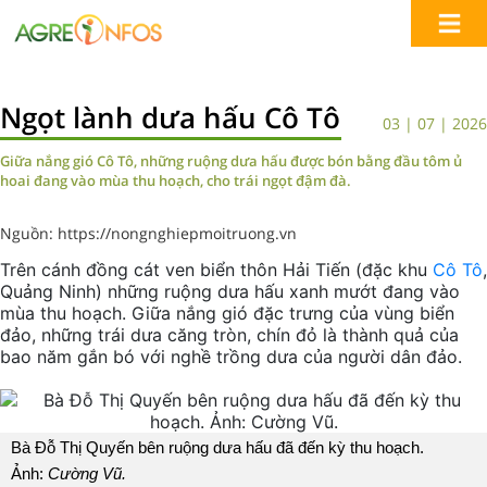
Ngọt lành dưa hấu Cô Tô
03 | 07 | 2026
Giữa nắng gió Cô Tô, những ruộng dưa hấu được bón bằng đầu tôm ủ
hoai đang vào mùa thu hoạch, cho trái ngọt đậm đà.
Nguồn: https://nongnghiepmoitruong.vn
Trên cánh đồng cát ven biển thôn Hải Tiến (đặc khu
Cô Tô
,
Quảng Ninh) những ruộng dưa hấu xanh mướt đang vào
mùa thu hoạch. Giữa nắng gió đặc trưng của vùng biển
đảo, những trái dưa căng tròn, chín đỏ là thành quả của
bao năm gắn bó với nghề trồng dưa của người dân đảo.
Bà Đỗ Thị Quyến bên ruộng dưa hấu đã đến kỳ thu hoạch.
Ảnh:
Cường Vũ.