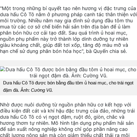
"Một trong những bí quyết tạo nên hương vị đặc trưng của
dưa hấu Cô Tô nằm ở phương pháp canh tác thân thiện với
môi trường. Nhiều năm nay gia đình sử dụng đầu tôm thu
mua từ các cơ sở chế biến hải sản trên địa bàn để ủ làm
phân bón hữu cơ cải tạo đất. Sau quá trình ủ hoai mục,
nguồn phụ phẩm này trở thành lớp dinh dưỡng tự nhiên
giàu khoáng chất, giúp đất tơi xốp, tăng độ màu mỡ và
hạn chế sử dụng phân bón hóa học", bà Quyến chia sẻ.
Dưa hấu Cô Tô được bón bằng đầu tôm ủ hoai mục, cho trái ngọt
đậm đà. Ảnh:
Cường Vũ.
Nhờ được nuôi dưỡng từ nguồn phân hữu cơ kết hợp với
điều kiện đất cát và khí hậu đặc trưng của đảo, những trái
dưa hấu Cô Tô có vị ngọt đậm, ruột đỏ, giòn, chắc và
hương thơm tự nhiên. Mô hình tận dụng phụ phẩm hải sản
để sản xuất nông nghiệp không chỉ góp phần nâng cao
chất lượng nông sản mà còn giảm thiểu chất thải ra môi