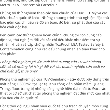
thương mại, như các tập đoàn Siemens, Nintendo và sắp tới đây là
Metro, IKEA, Scancom và Carrefour...
Chúng tôi thử nghiệm theo các tiêu chuẩn của Đức, EU, Mỹ và các
tiêu chuẩn quốc tế khác. Những chương trình thử nghiệm đặc thù
bao gồm các chỉ tiêu về độ an toàn, độ bền, sự phát thải của các
hóa chất độc hại.
Bên cạnh các thử nghiệm hoàn chỉnh, chúng tôi còn cung cấp
dịnh vụ thử nghiệm đối với các chỉ tiêu khác như kiểm tra sự
nhiễm khuẩn và cấp chứng nhận ToxProof, LGA Tested Safety &
Contamination cũng như các dấu chứng nhận an toàn khác cho
sản phẩm...
Phòng thử nghiệm gỗ vừa mới khai trương của TUVRheinland -
LGA sẽ có những lợi ích gì đối với các doanh nghiệp sản xuất và
chế biến gỗ, thưa ông?
Phòng thử nghiệm gỗ của TUVRheinland - LGA được xây dựng trên
mặt bằng 1.800m2, tọa lạc tại Khu công viên phần mềm Quang
Trung, được trang bị những công nghệ hiện đại nhất từ Đức, các
thiết bị cơ sở vật chất tại phòng thử nghiệm đạt đến mức cao nhất
của tiêu chuẩn quốc tế.
Đồng thời đội ngũ nhân viên quốc tế phụ trách chuyên môn cũng