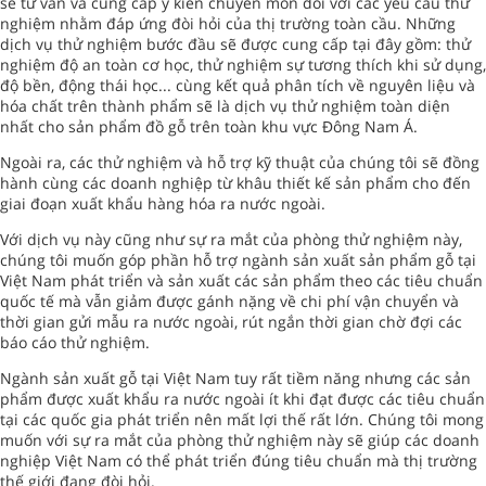
sẽ tư vấn và cung cấp ý kiến chuyên môn đối với các yêu cầu thử
nghiệm nhằm đáp ứng đòi hỏi của thị trường toàn cầu. Những
dịch vụ thử nghiệm bước đầu sẽ được cung cấp tại đây gồm: thử
nghiệm độ an toàn cơ học, thử nghiệm sự tương thích khi sử dụng,
độ bền, động thái học... cùng kết quả phân tích về nguyên liệu và
hóa chất trên thành phẩm sẽ là dịch vụ thử nghiệm toàn diện
nhất cho sản phẩm đồ gỗ trên toàn khu vực Đông Nam Á.
Ngoài ra, các thử nghiệm và hỗ trợ kỹ thuật của chúng tôi sẽ đồng
hành cùng các doanh nghiệp từ khâu thiết kế sản phẩm cho đến
giai đoạn xuất khẩu hàng hóa ra nước ngoài.
Với dịch vụ này cũng như sự ra mắt của phòng thử nghiệm này,
chúng tôi muốn góp phần hỗ trợ ngành sản xuất sản phẩm gỗ tại
Việt Nam phát triển và sản xuất các sản phẩm theo các tiêu chuẩn
quốc tế mà vẫn giảm được gánh nặng về chi phí vận chuyển và
thời gian gửi mẫu ra nước ngoài, rút ngắn thời gian chờ đợi các
báo cáo thử nghiệm.
Ngành sản xuất gỗ tại Việt Nam tuy rất tiềm năng nhưng các sản
phẩm được xuất khẩu ra nước ngoài ít khi đạt được các tiêu chuẩn
tại các quốc gia phát triển nên mất lợi thế rất lớn. Chúng tôi mong
muốn với sự ra mắt của phòng thử nghiệm này sẽ giúp các doanh
nghiệp Việt Nam có thể phát triển đúng tiêu chuẩn mà thị trường
thế giới đang đòi hỏi.