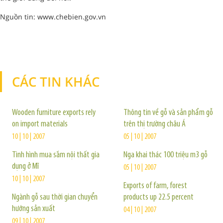
Nguồn tin: www.chebien.gov.vn
CÁC TIN KHÁC
TIN KHÁC
Wooden furniture exports rely
Thông tin về gỗ và sản phẩm gỗ
on import materials
trên thị trường châu Á
10 | 10 | 2007
05 | 10 | 2007
Tình hình mua sắm nội thất gia
Nga khai thác 100 triệu m3 gỗ
dụng ở Mĩ
05 | 10 | 2007
10 | 10 | 2007
Exports of farm, forest
Ngành gỗ sau thời gian chuyển
products up 22.5 percent
hướng sản xuất
04 | 10 | 2007
09 | 10 | 2007