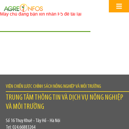
Máy chủ đang bận xin nhấn F5 để tải lại
VIỆN CHIẾN LƯỢC CHÍNH SÁCH NÔNG NGHIỆP VÀ MÔI TRƯỜNG
TRUNG TÂM THÔNG TIN VÀ DỊCH VỤ NÔNG NGHIỆP
VÀ MÔI TRƯỜNG
Số 16 Thụy Khuê - Tây Hồ - Hà Nội
Tel: 024.66883264