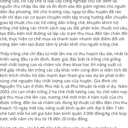
lượng cao, coi cây chè là loại cây công nghiệp chủ lực đem lại
nguồn thu nhập lâu dài và ổn định xóa đói giảm nghèo cho người
dân địa phương. Với chủ trương này, ngay từ đầu huyện đã ráo
riết chỉ đạo các cơ quan chuyên môn tập trung hướng dẫn chuyển
giao kỹ thuật cho các hộ nông dân trồng chè, khuyến khích hộ
trồng chè bằng các chính sách vay ưu đãi phân bón, thuốc trừ sâu,
tạo điều kiện mở đường và lập các trạm thu mua đến tận chân đồi
chè, thực hiện cơ chế mua và thanh toán nhanh dứt điểm đối với
nông dân nên tạo được tâm lý phấn khởi cho người trồng chè.
Thấy trồng chè chỉ đầu tư một lần mà có thu hoạch lâu dài, nhất là
triển vọng đầu ra ổn định, được giá, đặc biệt là trồng chè giống
mới chất lượng cao và chăm sóc theo khoa học thì năng suất có
thể gấp nhiều lần trồng các cây khác trên cùng đơn vị diện tích đã
kích thích nhiều hộ dân mạnh dạn tham gia vào dự án phát triển
vùng chè nguyên liệu chất lượng cao của huyện. Gia đình chị
Nguyễn Thị Lan ở thôn Phú Hải II, xã Phú Nhuận là một ví dụ. Năm
2003, chị Lan nhận trồng 2 ha chè chất lượng cao. Vụ chè năm nay
giá thu mua chè lên cao, nương chè mới tròn 4 năm tuổi của chị
được trồng, đốn tỉa và chăm sóc đúng kỹ thuật cứ đều đặn cho thu
hoạch 10 ngày một lứa, năng suất bình quân ước đạt 6 đến 7 tấn
chè tươi mỗi ha với giá bán bán bình quân 3.000 đồng/kg chè búp
tươi, mỗi năm chị thu từ 18 đến 20 triệu đồng.