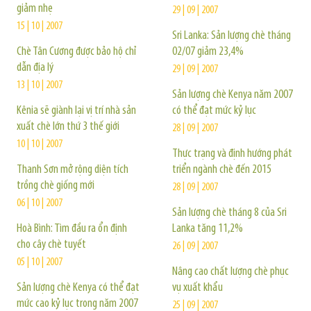
giảm nhẹ
29 | 09 | 2007
15 | 10 | 2007
Sri Lanka: Sản lượng chè tháng
Chè Tân Cương được bảo hộ chỉ
02/07 giảm 23,4%
dẫn địa lý
29 | 09 | 2007
13 | 10 | 2007
Sản lượng chè Kenya năm 2007
Kênia sẽ giành lại vị trí nhà sản
có thể đạt mức kỷ lục
xuất chè lớn thứ 3 thế giới
28 | 09 | 2007
10 | 10 | 2007
Thực trạng và định hướng phát
Thanh Sơn mở rộng diện tích
triển ngành chè đến 2015
trồng chè giống mới
28 | 09 | 2007
06 | 10 | 2007
Sản lượng chè tháng 8 của Sri
Hoà Bình: Tìm đầu ra ổn định
Lanka tăng 11,2%
cho cây chè tuyết
26 | 09 | 2007
05 | 10 | 2007
Nâng cao chất lượng chè phục
Sản lượng chè Kenya có thể đạt
vụ xuất khẩu
mức cao kỷ lục trong năm 2007
25 | 09 | 2007