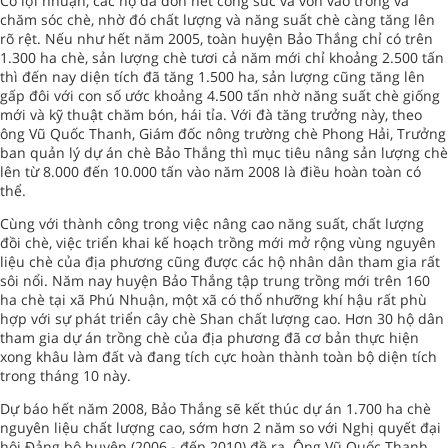
Có lợi nhuận, các hộ đã dồn hết công sức và vốn vào trồng và
chăm sóc chè, nhờ đó chất lượng và năng suất chè càng tăng lên
rõ rệt. Nếu như hết năm 2005, toàn huyện Bảo Thắng chỉ có trên
1.300 ha chè, sản lượng chè tươi cả năm mới chỉ khoảng 2.500 tấn
thì đến nay diện tích đã tăng 1.500 ha, sản lượng cũng tăng lên
gấp đôi với con số ước khoảng 4.500 tấn nhờ năng suất chè giống
mới và kỹ thuật chăm bón, hái tỉa. Với đà tăng trưởng này, theo
ông Vũ Quốc Thanh, Giám đốc nông trường chè Phong Hải, Trưởng
ban quản lý dự án chè Bảo Thắng thì mục tiêu nâng sản lượng chè
lên từ 8.000 đến 10.000 tấn vào năm 2008 là điều hoàn toàn có
thể.
Cùng với thành công trong việc nâng cao năng suất, chất lượng
đồi chè, việc triển khai kế hoạch trồng mới mở rộng vùng nguyên
liệu chè của địa phương cũng được các hộ nhân dân tham gia rất
sôi nổi. Năm nay huyện Bảo Thắng tập trung trồng mới trên 160
ha chè tại xã Phú Nhuận, một xã có thổ nhưỡng khí hậu rất phù
hợp với sự phát triển cây chè Shan chất lượng cao. Hơn 30 hộ dân
tham gia dự án trồng chè của địa phương đã cơ bản thực hiện
xong khâu làm đất và đang tích cực hoàn thành toàn bộ diện tích
trong tháng 10 này.
Dự báo hết năm 2008, Bảo Thắng sẽ kết thúc dự án 1.700 ha chè
nguyên liệu chất lượng cao, sớm hơn 2 năm so với Nghị quyết đại
hội Đảng bộ huyện (2006 - đến 2010) đề ra. Ông Vũ Quốc Thanh,