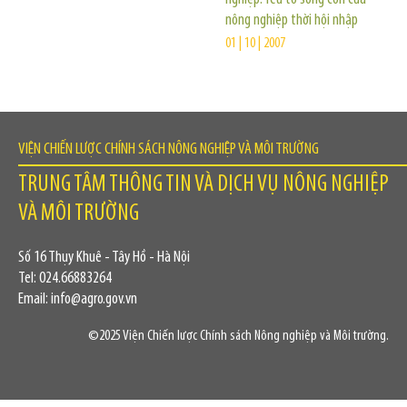
nông nghiệp thời hội nhập
01 | 10 | 2007
VIỆN CHIẾN LƯỢC CHÍNH SÁCH NÔNG NGHIỆP VÀ MÔI TRƯỜNG
TRUNG TÂM THÔNG TIN VÀ DỊCH VỤ NÔNG NGHIỆP
VÀ MÔI TRƯỜNG
Số 16 Thụy Khuê - Tây Hồ - Hà Nội
Tel: 024.66883264
Email: info@agro.gov.vn
©2025 Viện Chiến lược Chính sách Nông nghiệp và Môi trường.