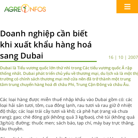
Doanh nghiệp cần biết
khi xuất khẩu hàng hoá
sang Dubai
16 | 10 | 2007
Dubai là Tiểu vương quốc lớn thứ nhì trong Các tiểu vương quốc Ả rập
thống nhất. Dubai phát triển chủ yếu về thương mại, du lịch và là một thị
trường có chính sách thương mại mở cửa nên đã trở thành một trung
tâm trung chuyển hàng hoá đi châu Phi, Trung Cận Đông và châu Âu.
Các loại hàng được miễn thuế nhập khẩu vào Dubai gồm có: các
loại hải sản tươi, tôm, cua đông lạnh, rau tươi và rau giữ ở nhiệt
độ thấp; các loại trái cây tươi và khô; cà phê hạt (rang và chưa
rang); gạo; chè đóng gói (không quá 3 kg/bao), chè túi (không quá
3g/túi); đường; thuốc men; sách báo, tạp chí, máy bay trực thăng,
tàu thuyền.