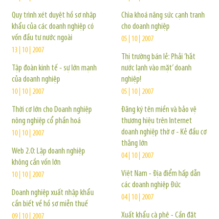
Quy trình xét duyệt hồ sơ nhập
Chìa khoá nâng sức cạnh tranh
khẩu của các doanh nghiệp có
cho doanh nghiệp
vốn đầu tư nước ngoài
05 | 10 | 2007
13 | 10 | 2007
Thị trường bán lẻ: Phải ’hắt
Tập đoàn kinh tế - sự lớn mạnh
nước lạnh vào mặt’ doanh
của doanh nghiệp
nghiệp!
10 | 10 | 2007
05 | 10 | 2007
Thời cơ lớn cho Doanh nghiệp
Đăng ký tên miền và bảo vệ
nông nghiệp cổ phần hoá
thương hiệu trên Internet
doanh nghiệp thờ ơ - Kẻ đầu cơ
10 | 10 | 2007
thắng lớn
Web 2.0: Lập doanh nghiệp
04 | 10 | 2007
không cần vốn lớn
Việt Nam - Địa điểm hấp dẫn
10 | 10 | 2007
các doanh nghiệp Đức
Doanh nghiệp xuất nhập khẩu
04 | 10 | 2007
cần biết về hồ sơ miễn thuế
Xuất khẩu cà phê - Cần đặt
09 | 10 | 2007