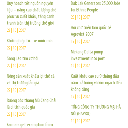
Quy hoạch tốt nguồn nguyên
Dak Lak Generates 25,000 Jobs
liệu – nâng cao chất lượng chè
for Ethnic People
phục vụ xuất khẩu, tăng cạnh
20 | 10 | 2007
tranh trên thị trường thế giới
Hội chợ triển lãm quốc tế
23 | 10 | 2007
Agroviet 2007
Khởi nghiệp từ... xe nước mía
19 | 10 | 2007
22 | 10 | 2007
Mekong Delta pump
Sang Lào tìm cơ hội
investment into port
22 | 10 | 2007
19 | 10 | 2007
Nông sản xuất khẩu lợi thế cả
Xuất khẩu cao su 9 tháng đầu
về thị trường lẫn giá
năm: cả lượng và kim ngạch đều
không tăng
22 | 10 | 2007
19 | 10 | 2007
Ruộng bậc thang Mù Cang Chải
là di tích quốc gia
TỔNG CÔNG TY THƯƠNG MẠI HÀ
NỘI (HAPRO)
22 | 10 | 2007
19 | 10 | 2007
Farmers get exemption from