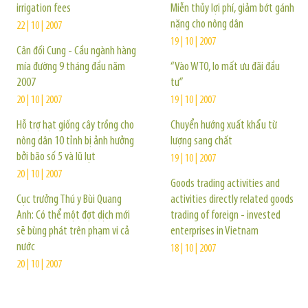
irrigation fees
Miễn thủy lợi phí, giảm bớt gánh
nặng cho nông dân
22 | 10 | 2007
19 | 10 | 2007
Cân đối Cung - Cầu ngành hàng
mía đường 9 tháng đầu năm
“Vào WTO, lo mất ưu đãi đầu
2007
tư”
20 | 10 | 2007
19 | 10 | 2007
Hỗ trợ hạt giống cây trồng cho
Chuyển hướng xuất khẩu từ
nông dân 10 tỉnh bị ảnh hưởng
lượng sang chất
bởi bão số 5 và lũ lụt
19 | 10 | 2007
20 | 10 | 2007
Goods trading activities and
Cục trưởng Thú y Bùi Quang
activities directly related goods
Anh: Có thể một đợt dịch mới
trading of foreign - invested
sẽ bùng phát trên phạm vi cả
enterprises in Vietnam
nước
18 | 10 | 2007
20 | 10 | 2007