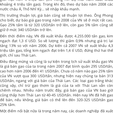
khoảng 4 triệu tấn gạo). Trong khi đó, theo dự báo năm 2008 các
nước châu Á, Thổ Nhĩ Kỳ... sẽ nhập khẩu mạnh.
Thị trường thuận lợi, giá bán cũng sẽ thuận lợi theo. Ông Phong
cho biết, dự báo giá gạo trong năm 2008 của VN sẽ ở mức rất cao.
Gạo 25% tấm là từ 320 USD/tấn trở lên, còn gạo 5% tấm cũng sẽ
giữ ở mức 340 USD/tấn trở lên.
Đến thời điểm này, VN đã xuất khẩu được 4.255.000 tấn gạo, kim
ngạch đạt 1,3 tỉ USD. So về lượng thì giảm 0,9% nhưng giá trị lại
tăng 13% so với năm 2006. Dự kiến cả 2007 VN sẽ xuất khẩu 4,3
triệu tấn gạo, tổng kim ngạch đạt trên 1,4 tỉ USD, đứng thứ hai thế
giới, chỉ sau Thái Lan.
Điều đáng mừng và cũng là sự kiện trong lịch sử xuất khẩu gạo VN
là giá bán gạo của ta trong năm 2007 đạt bình quân 295 USD/tấn,
cao hơn năm 2006 đến 41 USD/tấn. Chưa có năm nào gạo 25% tấm
của VN vượt qua 300 USD/tấn, nhưng hiện nay chúng ta bán 313
USD/tấn, ngang với giá bán của Thái Lan. Các loại gạo trắng khác
cũng vậy, chỉ trừ gạo thơm là giá của ta với Thái Lan vẫn còn
chênh nhau. Nhiều năm trước đây, giá bán gạo của VN bao giờ
cũng thấp hơn Thái Lan từ 40-45 USD/tấn. Hiện nay VN đã hết gạo
để bán, nếu không, giá bán có thể lên đến 320-325 USD/tấn gạo
25% tấm.
Một điểm nổi bật nữa là trong năm nay, các doanh nghiệp đã xuất