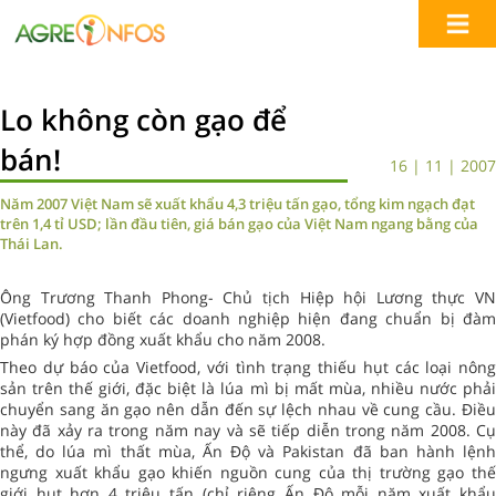
Lo không còn gạo để
bán!
16 | 11 | 2007
Năm 2007 Việt Nam sẽ xuất khẩu 4,3 triệu tấn gạo, tổng kim ngạch đạt
trên 1,4 tỉ USD; lần đầu tiên, giá bán gạo của Việt Nam ngang bằng của
Thái Lan.
Ông Trương Thanh Phong- Chủ tịch Hiệp hội Lương thực VN
(Vietfood) cho biết các doanh nghiệp hiện đang chuẩn bị đàm
phán ký hợp đồng xuất khẩu cho năm 2008.
Theo dự báo của Vietfood, với tình trạng thiếu hụt các loại nông
sản trên thế giới, đặc biệt là lúa mì bị mất mùa, nhiều nước phải
chuyển sang ăn gạo nên dẫn đến sự lệch nhau về cung cầu. Điều
này đã xảy ra trong năm nay và sẽ tiếp diễn trong năm 2008. Cụ
thể, do lúa mì thất mùa, Ấn Độ và Pakistan đã ban hành lệnh
ngưng xuất khẩu gạo khiến nguồn cung của thị trường gạo thế
giới hụt hơn 4 triệu tấn (chỉ riêng Ấn Độ mỗi năm xuất khẩu