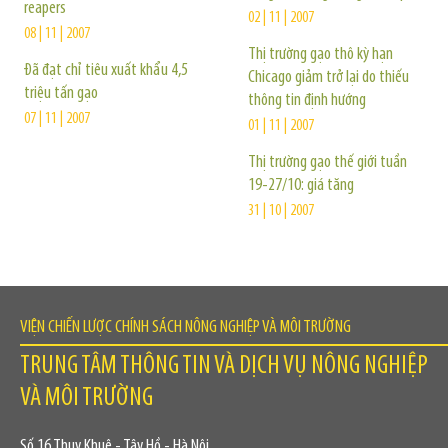
reapers
02 | 11 | 2007
08 | 11 | 2007
Thị trường gạo thô kỳ hạn
Đã đạt chỉ tiêu xuất khẩu 4,5
Chicago giảm trở lại do thiếu
triệu tấn gạo
thông tin định hướng
07 | 11 | 2007
01 | 11 | 2007
Thị trường gạo thế giới tuần
19-27/10: giá tăng
31 | 10 | 2007
VIỆN CHIẾN LƯỢC CHÍNH SÁCH NÔNG NGHIỆP VÀ MÔI TRƯỜNG
TRUNG TÂM THÔNG TIN VÀ DỊCH VỤ NÔNG NGHIỆP
VÀ MÔI TRƯỜNG
Số 16 Thụy Khuê - Tây Hồ - Hà Nội