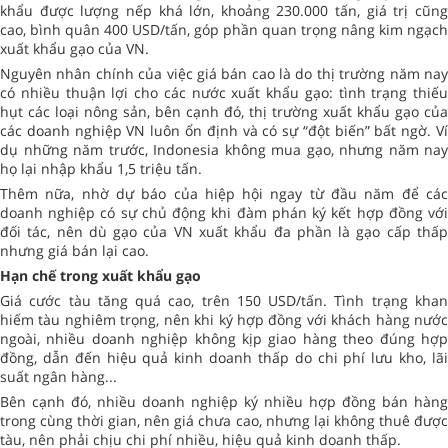
khẩu được lượng nếp khá lớn, khoảng 230.000 tấn, giá trị cũng
cao, bình quân 400 USD/tấn, góp phần quan trọng nâng kim ngạch
xuất khẩu gạo của VN.
Nguyên nhân chính của việc giá bán cao là do thị trường năm nay
có nhiều thuận lợi cho các nước xuất khẩu gạo: tình trạng thiếu
hụt các loại nông sản, bên cạnh đó, thị trường xuất khẩu gạo của
các doanh nghiệp VN luôn ổn định và có sự “đột biến” bất ngờ. Ví
dụ những năm trước, Indonesia không mua gạo, nhưng năm nay
họ lại nhập khẩu 1,5 triệu tấn.
Thêm nữa, nhờ dự báo của hiệp hội ngay từ đầu năm để các
doanh nghiệp có sự chủ động khi đàm phán ký kết hợp đồng với
đối tác, nên dù gạo của VN xuất khẩu đa phần là gạo cấp thấp
nhưng giá bán lại cao.
Hạn chế trong xuất khẩu gạo
Giá cước tàu tăng quá cao, trên 150 USD/tấn. Tình trạng khan
hiếm tàu nghiêm trọng, nên khi ký hợp đồng với khách hàng nước
ngoài, nhiều doanh nghiệp không kịp giao hàng theo đúng hợp
đồng, dẫn đến hiệu quả kinh doanh thấp do chi phí lưu kho, lãi
suất ngân hàng...
Bên cạnh đó, nhiều doanh nghiệp ký nhiều hợp đồng bán hàng
trong cùng thời gian, nên giá chưa cao, nhưng lại không thuê được
tàu, nên phải chịu chi phí nhiều, hiệu quả kinh doanh thấp.