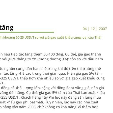
 tăng
04 | 12 | 2007
n khoảng 20-25 USD/T so với giá gạo xuất khẩu cùng loại của Thái
ên liệu tiếp tục tăng thêm 50-100 đ/kg. Cụ thể, giá gạo thành
so với giữa tháng trước (tương đương 9%); còn so với đầu năm
do nguồn cung dần hạn chế trong khi đó trên thị trường thế
ên tục tăng khá cao trong thời gian qua. Hiện giá gạo 5% tấm
325 USD/T, thấp hơn khá nhiều so với giá gạo xuất khẩu cùng
/T.
đồng có khối lượng lớn, cộng với đồng Baht vững giá, nên giá
 vững đến tăng. Cụ thể, giá gạo 5% tấm của Thái Lan xuất khẩu
0-355 USD/T. Khách hàng Tây Phi lúc này đang săn lùng mua
uất khẩu gạo phi basmati. Tuy nhiên, lúc này các nhà xuất
iao hàng vào năm 2008, chứ không có khả năng ký thêm hợp