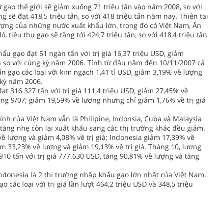
 gạo thế giới sẽ giảm xuống 71 triệu tấn vào năm 2008, so với
g sẽ đạt 418,5 triệu tấn, so với 418 triệu tấn năm nay. Thiên tai
ợng của những nước xuất khẩu lớn, trong đó có Việt Nam, Ấn
, tiêu thụ gạo sẽ tăng tới 424,7 triệu tấn, so với 418,4 triệu tấn
ẩu gạo đạt 51 ngàn tấn với trị giá 16,37 triệu USD, giảm
iá so với cùng kỳ năm 2006. Tính từ đầu năm đến 10/11/2007 cả
ấn gạo các loại với kim ngạch 1,41 tỉ USD, giảm 3,19% về lượng
 kỳ năm 2006.
t 316.327 tấn với trị giá 111,4 triệu USD, giảm 27,45% về
háng 9/07; giảm 19,59% về lượng nhưng chỉ giảm 1,76% về trị giá
ính của Việt Nam vẫn là Philipine, Indonsia, Cuba và Malaysia
tăng nhẹ còn lại xuất khẩu sang các thị trường khác đều giảm.
về lượng và giảm 4,08% về trị giá; Indonesia giảm 17,39% về
ảm 33,23% về lượng và giảm 19,13% về trị giá. Tháng 10, lượng
10 tấn với trị giá 777.630 USD, tăng 90,81% về lượng và tăng
Indonesia là 2 thị trường nhập khẩu gạo lớn nhất của Việt Nam.
o các loại với trị giá lần lượt 464,2 triệu USD và 348,5 triệu