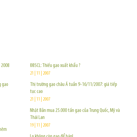
TIN KHÁC
e 2008
ĐBSCL: Thiếu gạo xuất khẩu ?
21 | 11 | 2007
g gạo
Thị trường gạo châu Á tuần 9-16/11/2007: giá tiếp
tục cao
21 | 11 | 2007
Nhật Bản mua 25.000 tấn gạo của Trung Quốc, Mỹ và
Thái Lan
19 | 11 | 2007
thêm
Lo không còn gạo để bán!