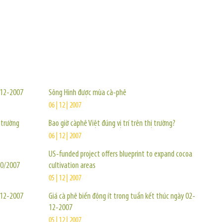
TIN KHÁC
2-12-2007
Sông Hinh được mùa cà-phê
06 | 12 | 2007
 trường
Bao giờ càphê Việt đúng vị trí trên thị trường?
06 | 12 | 2007
US-funded project offers blueprint to expand cocoa
10/2007
cultivation areas
05 | 12 | 2007
0-12-2007
Giá cà phê biến động ít trong tuần kết thúc ngày 02-
12-2007
05 | 12 | 2007