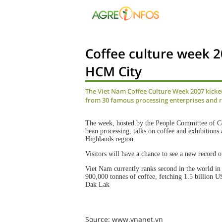
Coffee culture week 20
HCM City
The Viet Nam Coffee Culture Week 2007 kicke
from 30 famous processing enterprises and r
The week, hosted by the People Committee of Ce
bean processing, talks on coffee and exhibitions 
Highlands region.
Visitors will have a chance to see a new record 
Viet Nam currently ranks second in the world in 
900,000 tonnes of coffee, fetching 1.5 billion 
Dak Lak
Source: www.vnanet.vn