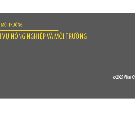
À MÔI TRƯỜNG
H VỤ NÔNG NGHIỆP VÀ MÔI TRƯỜNG
©2025 Viện Ch