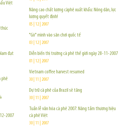
hẩu Việt
Nâng cao chất lượng càphê xuất khẩu: Nông dân, lực
lượng quyết định!
05 | 12 | 2007
 thúc
"Gò" mình vào sân chơi quốc tế
03 | 12 | 2007
 Nam đạt
Diễn biến thị trường cà phê thế giới ngày 28-11-2007
01 | 12 | 2007
Vietnam coffee harvest resumed
à phê
30 | 11 | 2007
Dự trữ cà phê của Brazil sẽ tăng
%
30 | 11 | 2007
Tuần lễ văn hóa cà phê 2007: Nâng tầm thương hiệu
5-12-2007
cà phê Việt
30 | 11 | 2007