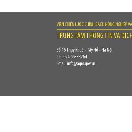
VIỆN CHIẾN LƯỢC CHÍNH SÁCH NÔNG NGHIỆP V
TRUNG TÂM THÔNG TIN VÀ DỊC
Số 16 Thụy Khuê - Tây Hồ - Hà Nội
Tel: 024.66883264
Email: info@agro.gov.vn