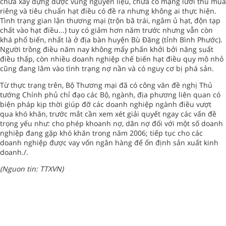
chưa xây dựng được vùng nguyên liệu, chưa có mạng lưới thu mua
riêng và tiêu chuẩn hạt điều có đề ra nhưng không ai thực hiện.
Tình trạng gian lận thương mại (trộn bã trái, ngâm ủ hạt, độn tạp
chất vào hạt điều...) tuy có giảm hơn năm trước nhưng vẫn còn
khá phổ biến, nhất là ở địa bàn huyện Bù Đăng (tỉnh Bình Phước).
Người trồng điều năm nay không mấy phấn khởi bởi năng suất
điều thấp, còn nhiều doanh nghiệp chế biến hạt điều quy mô nhỏ
cũng đang lâm vào tình trạng nợ nần và có nguy cơ bị phá sản.
Từ thực trạng trên, Bộ Thương mại đã có công văn đề nghị Thủ
tướng Chính phủ chỉ đạo các Bộ, ngành, địa phương liên quan có
biện pháp kịp thời giúp đỡ các doanh nghiệp ngành điều vượt
qua khó khăn, trước mắt cần xem xét giải quyết ngay các vấn đề
trọng yếu như: cho phép khoanh nợ, dãn nợ đối với một số doanh
nghiệp đang gặp khó khăn trong năm 2006; tiếp tục cho các
doanh nghiệp được vay vốn ngân hàng để ổn định sản xuất kinh
doanh./.
(Nguon tin: TTXVN)