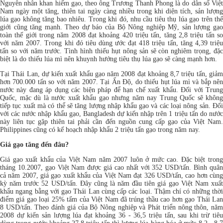
Nguyên nhân khan hiếm gạo, theo ông Trương Thanh Phong là do dân số Việt
Nam ngày một tăng, thiên tai ngày càng nhiều trong khi diện tích, sản lượng
lúa gạo không tăng bao nhiêu. Trong khi đó, nhu cầu tiêu thụ lúa gạo trên thế
giới cũng tăng mạnh. Theo dự báo của Bộ Nông nghiệp Mỹ, sản lượng gạo
toàn thế giới trong năm 2008 đạt khoảng 420 triệu tấn, tăng 2,8 triệu tấn so
với năm 2007. Trong khi đó tiêu dùng ước đạt 418 triệu tấn, tăng 4,39 triệu
tấn so với năm trước. Tình hình thiếu hụt nông sản sẽ còn nghiêm trọng, đặc
biệt là do thiếu lúa mì nên khuynh hướng tiêu thụ lúa gạo sẽ càng mạnh hơn.
Tại Thái Lan, dự kiến xuất khẩu gạo năm 2008 đạt khoảng 8,7 triệu tấn, giảm
hơn 700.000 tấn so với năm 2007. Tại Ấn Độ, do thiếu hụt lúa mì và bắp nên
nước này đang áp dụng các biện pháp để hạn chế xuất khẩu. Đối với Trung
Quốc, mặc dù là nước xuất khẩu gạo nhưng năm nay Trung Quốc sẽ không
tiếp tục xuất mà có thể sẽ tăng lượng nhập khẩu gạo và các loại nông sản. Đối
với các nước nhập khẩu gạo, Bangladesh dự kiến nhập trên 1 triệu tấn do nước
này liên tục gặp thiên tai phải cần đến nguồn cung cấp gạo của Việt Nam.
Philippines cũng có kế hoạch nhập khẩu 2 triệu tấn gạo trong năm nay.
Giá gạo tăng đến đâu?
Giá gạo xuất khẩu của Việt Nam năm 2007 luôn ở mức cao. Đặc biệt trong
tháng 10.2007, gạo Việt Nam được giá cao nhất với 352 USD/tấn. Bình quân
cả năm 2007, giá gạo xuất khẩu của Việt Nam đạt 326 USD/tấn, cao hơn cùng
kỳ năm trước 52 USD/tấn. Đây cũng là năm đầu tiên giá gạo Việt Nam xuất
khẩu ngang bằng với gạo Thái Lan cùng cấp các loại. Thậm chí có những thời
điểm giá gạo loại 25% tấm của Việt Nam đã trúng thầu cao hơn gạo Thái Lan
8 USD/tấn. Theo đánh giá của Bộ Nông nghiệp và Phát triển nông thôn, năm
2008 dự kiến sản lượng lúa đạt khoảng 36 - 36,5 triệu tấn, sau khi trừ tiêu