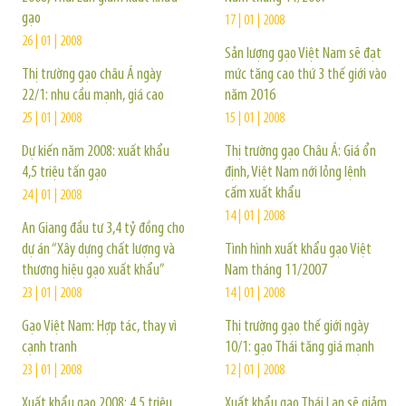
gạo
17 | 01 | 2008
26 | 01 | 2008
Sản lượng gạo Việt Nam sẽ đạt
Thị trường gạo châu Á ngày
mức tăng cao thứ 3 thế giới vào
22/1: nhu cầu mạnh, giá cao
năm 2016
25 | 01 | 2008
15 | 01 | 2008
Dự kiến năm 2008: xuất khẩu
Thị trường gạo Châu Á: Giá ổn
4,5 triệu tấn gạo
định, Việt Nam nới lỏng lệnh
cấm xuất khẩu
24 | 01 | 2008
14 | 01 | 2008
An Giang đầu tư 3,4 tỷ đồng cho
dự án “Xây dựng chất lượng và
Tình hình xuất khẩu gạo Việt
thương hiệu gạo xuất khẩu”
Nam tháng 11/2007
23 | 01 | 2008
14 | 01 | 2008
Gạo Việt Nam: Hợp tác, thay vì
Thị trường gạo thế giới ngày
cạnh tranh
10/1: gạo Thái tăng giá mạnh
23 | 01 | 2008
12 | 01 | 2008
Xuất khẩu gạo 2008: 4,5 triệu
Xuất khẩu gạo Thái Lan sẽ giảm