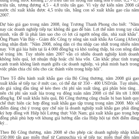
dùng trong nước khoảng 27,8 triệu tấn thì lượng lúa hàng hóa ở mức 8,2 - 8,7
triệu tấn, tương đương 4,5 - 4,8 triệu tấn gạo. Vì vậy dự kiến năm 2008 cả
nước chỉ xuất khẩu được 4,5 triệu tấn, bằng con số xuất khẩu gạo của năm
2007.
Dự báo giá gạo trong năm 2008, ông Trương Thanh Phong cho biết: "Năm
nay các doanh nghiệp tiếp tục không đủ gạo để bán. Lợi thế nằm trong tay của
mình, vấn đề là phải làm sao cho có lợi cả người nông dân, nhà xuất khẩu".
Ông Phạm Văn Bảy - Giám đốc Công ty nông sản xuất khẩu An Giang (Afiex)
cũng nhận định: "Năm 2008, nông dân có thu nhập cao nhất trong nhiều năm
nay. Với giá lúa hiện tại là 4.000 đồng/kg và khó xuống thấp, bà con nông dân
sẽ trúng lớn. Tuy nhiên năm 2007 vẫn có nhiều doanh nghiệp kinh doanh
không hiệu quả, lợi nhuận thấp hoặc chỉ hòa vốn. Cần khắc phục tình trạng
cạnh tranh không lành mạnh giữa các doanh nghiệp, và phải minh bạch trong
việc phân chia chỉ tiêu cho các thành viên trong hiệp hội".
Theo Tổ điều hành xuất khẩu gạo của Bộ Công thương, năm 2008 giá gạo
xuất khẩu sẽ tiếp tục ở mức cao, có thể đạt từ 350 - 400 USD/tấn. Tuy nhiên,
do giá xăng dầu tăng sẽ kéo theo chi phí sản xuất tăng, giá phân bón tăng...
nên chi phí sản xuất lúa trong vụ đông xuân năm 2008 có thể lên tới 1.800
đồng/kg. Để xuất khẩu hiệu quả, Bộ Công thương cũng chuẩn bị ban hành quy
chế thực hiện các hợp đồng xuất khẩu gạo tập trung trong năm 2008. Một số
điểm đáng chú ý trong quy chế này là doanh nghiệp xuất khẩu gạo phải đăng
ký hợp đồng với Hiệp hội Lương thực Việt Nam; giá xuất khẩu gạo trong hợp
đồng phải phù hợp với khung giá hướng dẫn của Hiệp hội tại thời điểm đăng
ký...
Theo Bộ Công thương, năm 2008 sẽ cho phép các doanh nghiệp nhập khẩu
150.000 tấn gạo miễn thuế từ Campuchia và sẽ tiếp tục miễn thuế đến năm