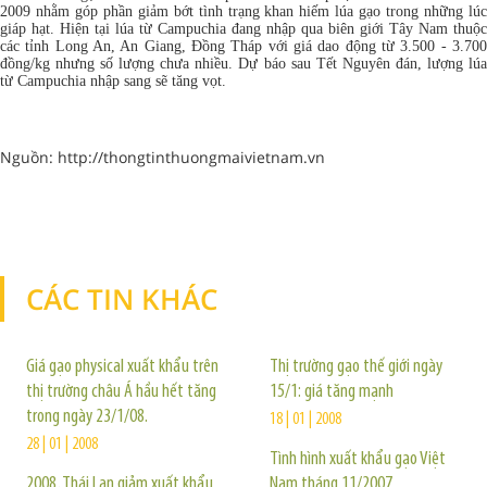
2009 nhằm góp phần giảm bớt tình trạng khan hiếm lúa gạo trong những lúc
giáp hạt. Hiện tại lúa từ Campuchia đang nhập qua biên giới Tây Nam thuộc
các tỉnh Long An, An Giang, Đồng Tháp với giá dao động từ 3.500 - 3.700
đồng/kg nhưng số lượng chưa nhiều. Dự báo sau Tết Nguyên đán, lượng lúa
từ Campuchia nhập sang sẽ tăng vọt.
Nguồn: http://thongtinthuongmaivietnam.vn
CÁC TIN KHÁC
TIN KHÁC
Giá gạo physical xuất khẩu trên
Thị trường gạo thế giới ngày
thị trường châu Á hầu hết tăng
15/1: giá tăng mạnh
trong ngày 23/1/08.
18 | 01 | 2008
28 | 01 | 2008
Tình hình xuất khẩu gạo Việt
2008, Thái Lan giảm xuất khẩu
Nam tháng 11/2007