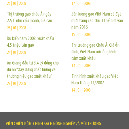
26 | 01 | 2008
17 | 01 | 2008
Thị trường gạo châu Á ngày
Sản lượng gạo Việt Nam sẽ đạt
22/1: nhu cầu mạnh, giá cao
mức tăng cao thứ 3 thế giới vào
năm 2016
25 | 01 | 2008
15 | 01 | 2008
Dự kiến năm 2008: xuất khẩu
4,5 triệu tấn gạo
Thị trường gạo Châu Á: Giá ổn
định, Việt Nam nới lỏng lệnh
24 | 01 | 2008
cấm xuất khẩu
An Giang đầu tư 3,4 tỷ đồng cho
14 | 01 | 2008
dự án “Xây dựng chất lượng và
thương hiệu gạo xuất khẩu”
Tình hình xuất khẩu gạo Việt
Nam tháng 11/2007
23 | 01 | 2008
14 | 01 | 2008
VIỆN CHIẾN LƯỢC CHÍNH SÁCH NÔNG NGHIỆP VÀ MÔI TRƯỜNG