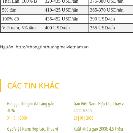
Thái Lan, 100% B
320-435 USD/tấn
375-380 USD/tấn
5% tấm
410-425 USD/tấn
365-370 USD/tấn
100% đồ
435-452 USD/tấn
390 USD/tấn
Việt nam, 5% tấm
400 USD/tấn
355 USD/tấn
Nguồn: http://thongtinthuongmaivietnam.vn
CÁC TIN KHÁC
TIN KHÁC
Giá gạo thế giới đã tăng gần
Gạo Việt Nam: Hợp tác, thay vì
40%
cạnh tranh
31 | 01 | 2008
23 | 01 | 2008
Gạo Việt Nam: Hợp tác, thay vì
Xuất khẩu gạo 2008: 4,5 triệu