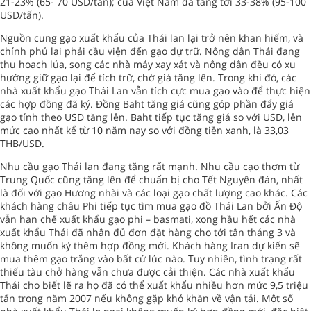
21-23% (65- 70 USD/tấn); của Việt Nam đã tăng tới 33-38% (95-100
USD/tấn).
Nguồn cung gạo xuất khẩu của Thái lan lại trở nên khan hiếm, và
chính phủ lại phải cầu viện đến gạo dự trữ. Nông dân Thái đang
thu hoạch lúa, song các nhà máy xay xát và nông dân đều có xu
hướng giữ gạo lại để tích trữ, chờ giá tăng lên. Trong khi đó, các
nhà xuất khẩu gạo Thái Lan vẫn tích cực mua gạo vào để thực hiện
các hợp đồng đã ký. Đồng Baht tăng giá cũng góp phần đẩy giá
gạo tính theo USD tăng lên. Baht tiếp tục tăng giá so với USD, lên
mức cao nhất kể từ 10 năm nay so với đồng tiền xanh, là 33,03
THB/USD.
Nhu cầu gạo Thái lan đang tăng rất mạnh. Nhu cầu cạo thơm từ
Trung Quốc cũng tăng lên để chuẩn bị cho Tết Nguyên đán, nhất
là đối với gạo Hương nhài và các loại gạo chất lượng cao khác. Các
khách hàng châu Phi tiếp tục tìm mua gạo đồ Thái Lan bởi Ấn Độ
vẫn hạn chế xuất khẩu gạo phi – basmati, xong hầu hết các nhà
xuất khẩu Thái đã nhận đủ đơn đặt hàng cho tới tận tháng 3 và
không muốn ký thêm hợp đồng mới. Khách hàng Iran dự kiến sẽ
mua thêm gạo trắng vào bất cứ lúc nào. Tuy nhiên, tình trạng rất
thiếu tàu chở hàng vẫn chưa được cải thiện. Các nhà xuất khẩu
Thái cho biết lẽ ra họ đã có thể xuất khẩu nhiều hơn mức 9,5 triệu
tấn trong năm 2007 nếu không gặp khó khăn về vận tải. Một số