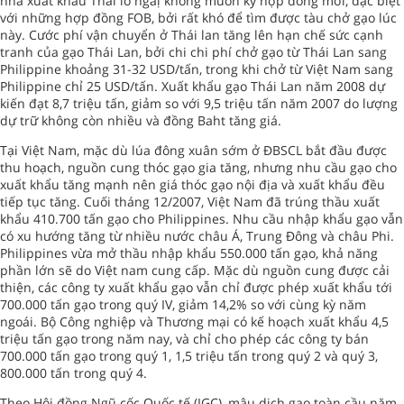
nhà xuất khẩu Thái lo ngaị không muốn ký hợp đồng mới, đặc biệt
với những hợp đồng FOB, bởi rất khó để tìm được tàu chở gạo lúc
này. Cước phí vận chuyển ở Thái lan tăng lên hạn chế sức cạnh
tranh của gạo Thái Lan, bởi chi chi phí chở gạo từ Thái Lan sang
Philippine khoảng 31-32 USD/tấn, trong khi chở từ Việt Nam sang
Philippine chỉ 25 USD/tấn. Xuất khẩu gạo Thái Lan năm 2008 dự
kiến đạt 8,7 triệu tấn, giảm so với 9,5 triệu tấn năm 2007 do lượng
dự trữ không còn nhiều và đồng Baht tăng giá.
Tại Việt Nam, mặc dù lúa đông xuân sớm ở ĐBSCL bắt đầu được
thu hoạch, nguồn cung thóc gạo gia tăng, nhưng nhu cầu gạo cho
xuất khẩu tăng mạnh nên giá thóc gạo nội địa và xuất khẩu đều
tiếp tục tăng. Cuối tháng 12/2007, Việt Nam đã trúng thầu xuất
khẩu 410.700 tấn gạo cho Philippines. Nhu cầu nhập khẩu gạo vẫn
có xu hướng tăng từ nhiều nước châu Á, Trung Đông và châu Phi.
Philippines vừa mở thầu nhập khẩu 550.000 tấn gạo, khả năng
phần lớn sẽ do Việt nam cung cấp. Mặc dù nguồn cung được cải
thiện, các công ty xuất khẩu gạo vẫn chỉ được phép xuất khẩu tới
700.000 tấn gạo trong quý IV, giảm 14,2% so với cùng kỳ năm
ngoái. Bộ Công nghiệp và Thương mại có kế hoạch xuất khẩu 4,5
triệu tấn gạo trong năm nay, và chỉ cho phép các công ty bán
700.000 tấn gạo trong quý 1, 1,5 triệu tấn trong quý 2 và quý 3,
800.000 tấn trong quý 4.
Theo Hội đồng Ngũ cốc Quốc tế (IGC), mậu dịch gạo toàn cầu năm