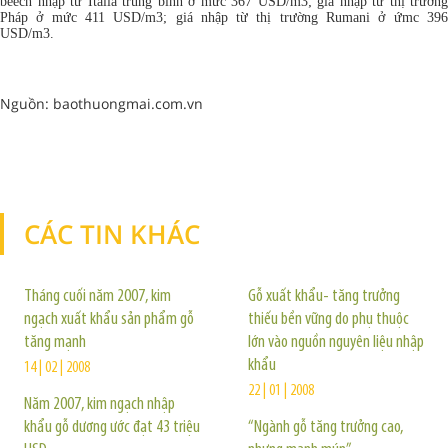
beech nhập từ Italia trung bình ở mức 367 USD/m3; giá nhập từ thị trường
Pháp ở mức 411 USD/m3; giá nhập từ thị trường Rumani ở ứmc 396
USD/m3.
Nguồn: baothuongmai.com.vn
CÁC TIN KHÁC
TIN KHÁC
Tháng cuối năm 2007, kim
Gỗ xuất khẩu- tăng trưởng
ngạch xuất khẩu sản phẩm gỗ
thiếu bền vững do phụ thuộc
tăng mạnh
lớn vào nguồn nguyên liệu nhập
khẩu
14 | 02 | 2008
22 | 01 | 2008
Năm 2007, kim ngạch nhập
khẩu gỗ dương ước đạt 43 triệu
“Ngành gỗ tăng trưởng cao,