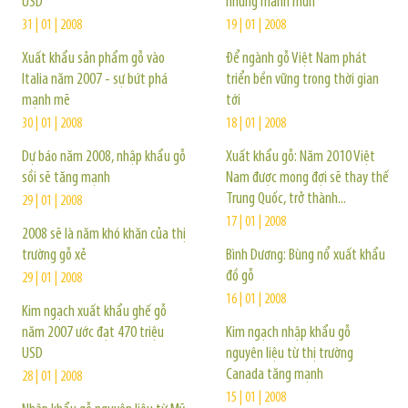
USD
nhưng manh mún”
31 | 01 | 2008
19 | 01 | 2008
Xuất khẩu sản phẩm gỗ vào
Để ngành gỗ Việt Nam phát
Italia năm 2007 - sự bứt phá
triển bền vững trong thời gian
mạnh mẽ
tới
30 | 01 | 2008
18 | 01 | 2008
Dự báo năm 2008, nhập khẩu gỗ
Xuất khẩu gỗ: Năm 2010 Việt
sồi sẽ tăng mạnh
Nam được mong đợi sẽ thay thế
Trung Quốc, trở thành...
29 | 01 | 2008
17 | 01 | 2008
2008 sẽ là năm khó khăn của thị
trường gỗ xẻ
Bình Dương: Bùng nổ xuất khẩu
đồ gỗ
29 | 01 | 2008
16 | 01 | 2008
Kim ngạch xuất khẩu ghế gỗ
năm 2007 ước đạt 470 triệu
Kim ngạch nhập khẩu gỗ
USD
nguyên liệu từ thị trường
Canada tăng mạnh
28 | 01 | 2008
15 | 01 | 2008