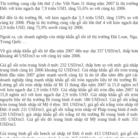
Thị trường cung cấp lớn thứ 2 cho Việt Nam 11 tháng năm 2007 là thị trường
Đức với kim ngạch đạt 7,9 triệu USD, tăng 55,6% so với cùng kỳ 2006.
Kế đến là thị trường Bỉ, với kim ngạch đạt 3,3 triệu USD, tăng 159% so với
cùng kỳ 2006. Pháp là thị trường cung cấp gỗ sồi lớn thứ 4 với kim ngạch đạt
2,9 triệu USD, tăng 75,9% sovới cùng kỳ 2006.
Ngoài ra, các doanh nghiệp còn nhập khẩu gỗ sồi từ thị trường Đài Loan, Nga,
Trung Quốc….
Về giá nhập khẩu gỗ sồi từ đầu năm 2007 đến nay đạt 337 USD/m3, thấp hơn
khoảng 40 USD/m3 so với cùng kỳ năm 2006.
Giá gỗ sồi tròn trung bình ở mức 232 USD/m3, thấp hơn so với mức giá nhập
trung bình cùng kỳ 2006 khoảng 62 USD/m3. Giá nhập khẩu gỗ sồi tròn trung
bình đầu năm 2007 giảm mạnh sovới cùng kỳ là do từ đầu năm đến giờ các
doanh nghiệp tăng mạnh nhập khẩu gỗ sồi tròn nguyên liệu từ thị trường Bỉ.
Lượng gỗ sồi tròn nhập khẩu từ Bỉ 11 tháng đầu năm 2007 là 15,8 nghìn m3
với kim ngạch đạt 2,9 triệu USD. Giá nhập khẩu gỗ sồi tròn đầu năm 2007 là
15,8 nghìn m3 với kim ngạch đạt 2,9 triệu USD. Giá nhập khẩu gỗ sồi tròn
nguyên liệu từ thị trường Bỉ trung bình ở mức 186 USD/m3. Giá gỗ sồi trắng
tròn trung bình nhập từ Mỹ ở ứmc 301 USD/m3; giá gỗ sồi trắng tròn nhập từ
Đức ở mức 211 USD/m3, giá gỗ sồi trắng tròn nhập từ Pháp trung bình ở mức
220 USD/m3; giá nhập khẩu gỗ sồi trắng từ thị trường Bỉ trung bình ở mức
195 USD/m3. Giá gỗ sồi đỏ trung bình nhập từ Mỹ trung bình ở mức 351
USD/m3.
Giá trung bình gỗ sồi beech xẻ nhập từ Đức ở mức 413 USD/m3; giá gỗ sồi