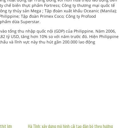
 ty chế biến thực phẩm Fortress; Công ty thương mại quốc tế
Công ty thủy sản Mega ; Tập đoàn xuất khẩu Oceanic (Manila);
hilippine; Tập đoàn Primex Coco; Công ty Profood
n phẩm dừa Superstar.
vào tổng thu nhập quốc nội (GDP) của Philippine. Năm 2006,
82 tỷ USD, tăng hơn 10% so với năm trước đó. Hiện Philippine
hẩu và lĩnh vực này thu hút gần 200.000 lao động
TIN KHÁC
thịt lợn
Hà Tĩnh: xây dựng mô hình cải tạo đàn bò theo hướng