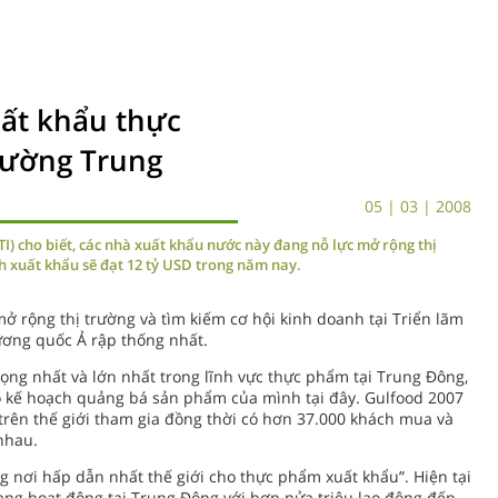
uất khẩu thực
rường Trung
05 | 03 | 2008
I) cho biết, các nhà xuất khẩu nước này đang nỗ lực mở rộng thị
h xuất khẩu sẽ đạt 12 tỷ USD trong năm nay.
mở rộng thị trường và tìm kiếm cơ hội kinh doanh tại Triển lãm
Vương quốc Ả rập thống nhất.
rọng nhất và lớn nhất trong lĩnh vực thực phẩm tại Trung Đông,
ó kế hoạch quảng bá sản phẩm của mình tại đây. Gulfood 2007
 trên thế giới tham gia đồng thời có hơn 37.000 khách mua và
nhau.
g nơi hấp dẫn nhất thế giới cho thực phẩm xuất khẩu”. Hiện tại
ang hoạt động tại Trung Đông với hơn nửa triệu lao động đến