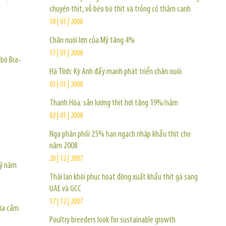
chuyên thịt, vỗ béo bò thịt và trồng cỏ thâm canh
18 | 01 | 2008
Chăn nuôi lợn của Mỹ tăng 4%
17 | 01 | 2008
 bò Bra-
Hà Tĩnh: Kỳ Anh đẩy mạnh phát triển chăn nuôi
03 | 01 | 2008
Thanh Hóa: sản lượng thịt hơi tăng 19%/năm
02 | 01 | 2008
Nga phân phối 25% hạn ngạch nhập khẩu thịt cho
năm 2008
20 | 12 | 2007
Mỹ năm
Thái lan khôi phục hoạt động xuất khẩu thịt gà sang
UAE và GCC
17 | 12 | 2007
gia cầm
Poultry breeders look for sustainable growth