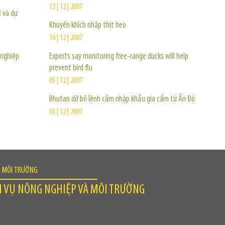
12 | 12 | 2007
8 và dự
Khuyến khích nhập thịt heo
10 | 12 | 2007
 nghiệp
Experts say monitoring free-range ducks will help
prevent bird flu
05 | 12 | 2007
Bhutan dỡ bỏ lệnh cấm nhập khẩu gia cầm từ Ấn Độ
03 | 12 | 2007
À MÔI TRƯỜNG
H VỤ NÔNG NGHIỆP VÀ MÔI TRƯỜNG