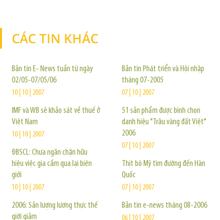
CÁC TIN KHÁC
TIN KHÁC
Bản tin E- News tuần từ ngày
Bản tin Phát triển và Hội nhập
02/05-07/05/06
tháng 07-2005
10 | 10 | 2007
07 | 10 | 2007
IMF và WB sẽ khảo sát về thuế ở
51 sản phẩm được bình chọn
Việt Nam
danh hiệu "Trâu vàng đất Việt"
2006
10 | 10 | 2007
07 | 10 | 2007
ĐBSCL: Chưa ngăn chặn hữu
hiệu việc gia cầm qua lại biên
Thịt bò Mỹ tìm đường đến Hàn
giới
Quốc
10 | 10 | 2007
07 | 10 | 2007
2006: Sản lượng lương thực thế
Bản tin e-news tháng 08-2006
giới giảm
06 | 10 | 2007