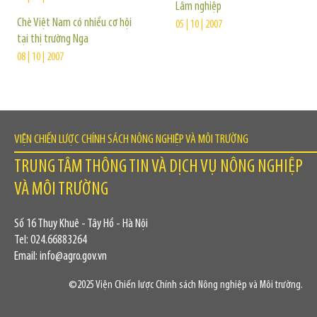
Lâm nghiệp
Chè Việt Nam có nhiều cơ hội
05 | 10 | 2007
tại thị trường Nga
08 | 10 | 2007
VIỆN CHIẾN LƯỢC CHÍNH SÁCH NÔNG NGHIỆP VÀ MÔI TRƯỜNG
TRUNG TÂM THÔNG TIN VÀ DỊCH VỤ NÔNG NGHIỆP
VÀ MÔI TRƯỜNG
Số 16 Thụy Khuê - Tây Hồ - Hà Nội
Tel: 024.66883264
Email: info@agro.gov.vn
©2025 Viện Chiến lược Chính sách Nông nghiệp và Môi trường.