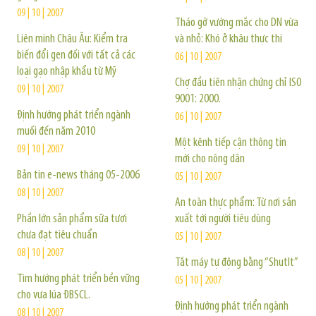
09 | 10 | 2007
Tháo gỡ vướng mắc cho DN vừa
Liên minh Châu Âu: Kiểm tra
và nhỏ: Khó ở khâu thực thi
biến đổi gen đối với tất cả các
06 | 10 | 2007
loại gạo nhập khẩu từ Mỹ
Chợ đầu tiên nhận chứng chỉ ISO
09 | 10 | 2007
9001: 2000.
Định hướng phát triển ngành
06 | 10 | 2007
muối đến năm 2010
Một kênh tiếp cận thông tin
09 | 10 | 2007
mới cho nông dân
Bản tin e-news tháng 05-2006
05 | 10 | 2007
08 | 10 | 2007
An toàn thực phẩm: Từ nơi sản
Phần lớn sản phẩm sữa tươi
xuất tới người tiêu dùng
chưa đạt tiêu chuẩn
05 | 10 | 2007
08 | 10 | 2007
Tắt máy tự động bằng “ShutIt”
Tìm hướng phát triển bền vững
05 | 10 | 2007
cho vựa lúa ĐBSCL.
Định hướng phát triển ngành
08 | 10 | 2007