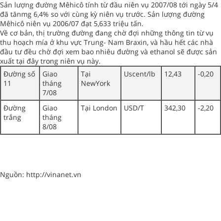
Sản lượng đường Mêhicô tính từ đầu niên vụ 2007/08 tới ngày 5/4
đã tănmg 6,4% so với cùng kỳ niên vụ trước. Sản lượng đường
Mêhicô niên vụ 2006/07 đạt 5,633 triệu tấn.
Về cơ bản, thị trường đường đang chờ đợi những thông tin từ vụ
thu hoạch mía ở khu vực Trung- Nam Braxin, và hầu hết các nhà
đầu tư đều chờ đợi xem bao nhiêu đường và ethanol sẽ được sản
xuất tại đây trong niên vụ này.
Đường số
Giao
Tại
Uscent/lb
12,43
-0,20
11
tháng
NewYork
7/08
Đường
Giao
Tại London
USD/T
342,30
-2,20
trắng
tháng
8/08
Nguồn: http://vinanet.vn