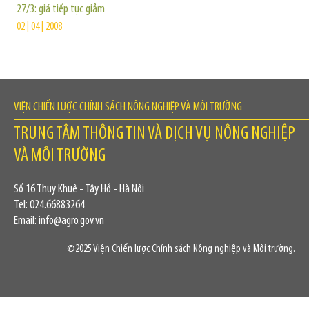
27/3: giá tiếp tục giảm
02 | 04 | 2008
VIỆN CHIẾN LƯỢC CHÍNH SÁCH NÔNG NGHIỆP VÀ MÔI TRƯỜNG
TRUNG TÂM THÔNG TIN VÀ DỊCH VỤ NÔNG NGHIỆP
VÀ MÔI TRƯỜNG
Số 16 Thụy Khuê - Tây Hồ - Hà Nội
Tel: 024.66883264
Email: info@agro.gov.vn
©2025 Viện Chiến lược Chính sách Nông nghiệp và Môi trường.