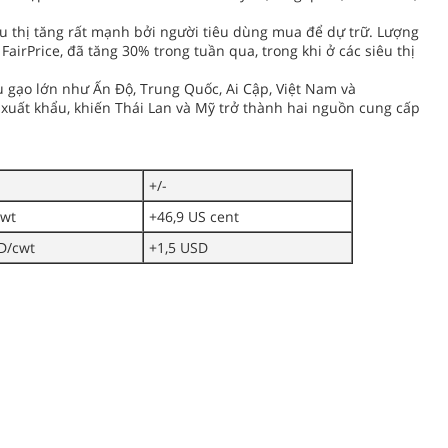
êu thị tăng rất mạnh bởi người tiêu dùng mua để dự trữ. Lượng
airPrice, đã tăng 30% trong tuần qua, trong khi ở các siêu thị
u gạo lớn như Ấn Độ, Trung Quốc, Ai Cập, Việt Nam và
uất khẩu, khiến Thái Lan và Mỹ trở thành hai nguồn cung cấp
+/-
cwt
+46,9 US cent
D/cwt
+1,5 USD