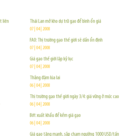
TIN KHÁC
t liên
Thái Lan mở kho dự trữ gạo để bình ổn giá
07 | 04 | 2008
FAO: Thị trường gạo thế giới sẽ dần ổn định
07 | 04 | 2008
Giá gạo thế giới lập kỷ lục
07 | 04 | 2008
Thắng đậm lúa lai
06 | 04 | 2008
Thị trường gạo thế giới ngày 3/4: giá vững ở mức cao
n
06 | 04 | 2008
Bớt xuất khẩu để kềm giá gạo
06 | 04 | 2008
Giá gạo tăng mạnh, sắp chạm ngưỡng 1000 USD/tấn