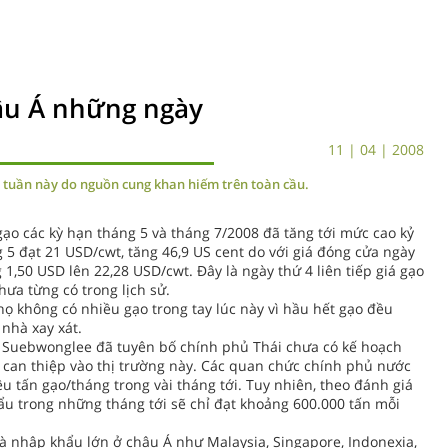
hâu Á những ngày
11 | 04 | 2008
ng tuần này do nguồn cung khan hiếm trên toàn cầu.
gạo các kỳ hạn tháng 5 và tháng 7/2008 đã tăng tới mức cao kỷ
g 5 đạt 21 USD/cwt, tăng 46,9 US cent do với giá đóng cửa ngày
 1,50 USD lên 22,28 USD/cwt. Đây là ngày thứ 4 liên tiếp giá gạo
chưa từng có trong lịch sử.
 họ không có nhiều gạo trong tay lúc này vì hầu hết gạo đều
nhà xay xát.
 Suebwonglee đã tuyên bố chính phủ Thái chưa có kế hoạch
 can thiệp vào thị trường này. Các quan chức chính phủ nước
iệu tấn gạo/tháng trong vài tháng tới. Tuy nhiên, theo đánh giá
ẩu trong những tháng tới sẽ chỉ đạt khoảng 600.000 tấn mỗi
hà nhập khẩu lớn ở châu Á như Malaysia, Singapore, Indonexia,