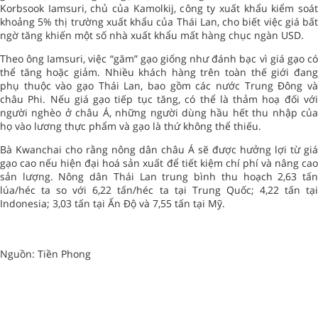
Korbsook Iamsuri, chủ của Kamolkij, công ty xuất khẩu kiểm soát
khoảng 5% thị trường xuất khẩu của Thái Lan, cho biết việc giá bất
ngờ tăng khiến một số nhà xuất khẩu mất hàng chục ngàn USD.
Theo ông Iamsuri, việc “găm” gạo giống như đánh bạc vì giá gạo có
thể tăng hoặc giảm. Nhiều khách hàng trên toàn thế giới đang
phụ thuộc vào gạo Thái Lan, bao gồm các nước Trung Đông và
châu Phi. Nếu giá gạo tiếp tục tăng, có thể là thảm hoạ đối với
người nghèo ở châu Á, những người dùng hầu hết thu nhập của
họ vào lương thực phẩm và gạo là thứ không thể thiếu.
Bà Kwanchai cho rằng nông dân châu Á sẽ được hưởng lợi từ giá
gạo cao nếu hiện đại hoá sản xuất để tiết kiệm chí phí và nâng cao
sản lượng. Nông dân Thái Lan trung bình thu hoạch 2,63 tấn
lúa/héc ta so với 6,22 tấn/héc ta tại Trung Quốc; 4,22 tấn tại
Indonesia; 3,03 tấn tại Ấn Độ và 7,55 tấn tại Mỹ.
Nguồn: Tiền Phong