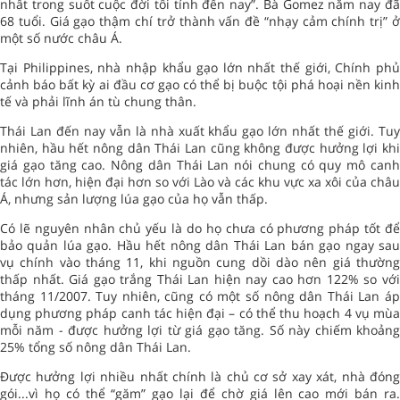
nhất trong suốt cuộc đời tôi tính đến nay”. Bà Gomez năm nay đã
68 tuổi. Giá gạo thậm chí trở thành vấn đề “nhạy cảm chính trị” ở
một số nước châu Á.
Tại Philippines, nhà nhập khẩu gạo lớn nhất thế giới, Chính phủ
cảnh báo bất kỳ ai đầu cơ gạo có thể bị buộc tội phá hoại nền kinh
tế và phải lĩnh án tù chung thân.
Thái Lan đến nay vẫn là nhà xuất khẩu gạo lớn nhất thế giới. Tuy
nhiên, hầu hết nông dân Thái Lan cũng không được hưởng lợi khi
giá gạo tăng cao. Nông dân Thái Lan nói chung có quy mô canh
tác lớn hơn, hiện đại hơn so với Lào và các khu vực xa xôi của châu
Á, nhưng sản lượng lúa gạo của họ vẫn thấp.
Có lẽ nguyên nhân chủ yếu là do họ chưa có phương pháp tốt để
bảo quản lúa gạo. Hầu hết nông dân Thái Lan bán gạo ngay sau
vụ chính vào tháng 11, khi nguồn cung dồi dào nên giá thường
thấp nhất. Giá gạo trắng Thái Lan hiện nay cao hơn 122% so với
tháng 11/2007. Tuy nhiên, cũng có một số nông dân Thái Lan áp
dụng phương pháp canh tác hiện đại – có thể thu hoạch 4 vụ mùa
mỗi năm - được hưởng lợi từ giá gạo tăng. Số này chiếm khoảng
25% tổng số nông dân Thái Lan.
Được hưởng lợi nhiều nhất chính là chủ cơ sở xay xát, nhà đóng
gói...vì họ có thể “găm” gạo lại để chờ giá lên cao mới bán ra.