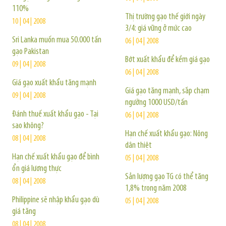
110%
Thị trường gạo thế giới ngày
10 | 04 | 2008
3/4: giá vững ở mức cao
Sri Lanka muốn mua 50.000 tấn
06 | 04 | 2008
gạo Pakistan
Bớt xuất khẩu để kềm giá gạo
09 | 04 | 2008
06 | 04 | 2008
Giá gạo xuất khẩu tăng mạnh
Giá gạo tăng mạnh, sắp chạm
09 | 04 | 2008
ngưỡng 1000 USD/tấn
Đánh thuế xuất khẩu gạo - Tại
06 | 04 | 2008
sao không?
Hạn chế xuất khẩu gạo: Nông
08 | 04 | 2008
dân thiệt
Hạn chế xuất khẩu gạo để bình
05 | 04 | 2008
ổn giá lương thực
Sản lượng gạo TG có thể tăng
08 | 04 | 2008
1,8% trong năm 2008
Philippine sẽ nhập khẩu gạo dù
05 | 04 | 2008
giá tăng
08 | 04 | 2008