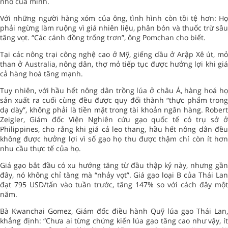
nhỏ của mình.
Với những người hàng xóm của ông, tình hình còn tồi tệ hơn: Họ
phải ngừng làm ruộng vì giá nhiên liệu, phân bón và thuốc trừ sâu
tăng vọt. “Các cánh đồng trống trơn”, ông Pomchan cho biết.
Tại các nông trại công nghệ cao ở Mỹ, giếng dầu ở Arập Xê út, mỏ
than ở Australia, nông dân, thợ mỏ tiếp tục được hưởng lợi khi giá
cả hàng hoá tăng mạnh.
Tuy nhiên, với hầu hết nông dân trồng lúa ở châu Á, hàng hoá họ
sản xuất ra cuối cùng đều được quy đổi thành “thực phẩm trong
dạ dày”, không phải là tiền mặt trong tài khoản ngân hàng. Robert
Zeigler, Giám đốc Viện Nghiên cứu gạo quốc tế có trụ sở ở
Philippines, cho rằng khi giá cả leo thang, hầu hết nông dân đều
không được hưởng lợi vì số gạo họ thu được thậm chí còn ít hơn
nhu cầu thực tế của họ.
Giá gạo bắt đầu có xu hướng tăng từ đầu thập kỷ này, nhưng gần
đây, nó không chỉ tăng mà “nhảy vọt”. Giá gạo loại B của Thái Lan
đạt 795 USD/tấn vào tuần trước, tăng 147% so với cách đây một
năm.
Bà Kwanchai Gomez, Giám đốc điều hành Quỹ lúa gạo Thái Lan,
khẳng định: “Chưa ai từng chứng kiến lúa gạo tăng cao như vậy, ít