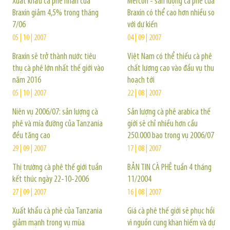
Xuất khẩu cà phê nhân của
Mercon - sản lượng cà phê của
Braxin giảm 4,5% trong tháng
Braxin có thể cao hơn nhiều so
7/06
với dự kiến
05 | 10 | 2007
04 | 09 | 2007
Braxin sẽ trở thành nước tiêu
Việt Nam có thể thiếu cà phê
thụ cà phê lớn nhất thế giới vào
chất lượng cao vào đầu vụ thu
năm 2016
hoạch tới
05 | 10 | 2007
22 | 08 | 2007
Niên vụ 2006/07: sản lượng cà
Sản lượng cà phê arabica thế
phê và mía đường của Tanzania
giới sẽ chỉ nhiều hơn cầu
đều tăng cao
250.000 bao trong vụ 2006/07
29 | 09 | 2007
17 | 08 | 2007
Thị trường cà phê thế giới tuần
BẢN TIN CÀ PHÊ tuần 4 tháng
kết thúc ngày 22-10-2006
11/2004
27 | 09 | 2007
16 | 08 | 2007
Xuất khẩu cà phê của Tanzania
Giá cà phê thế giới sẽ phục hồi
giảm mạnh trong vụ mùa
vì nguồn cung khan hiếm và dự