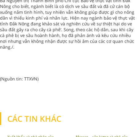
Bà Nguyễn thị Thanh Bình phó Chi cục Bảo vệ thực vật tỉnh Đắk
Nông cho biết, ngành biết là có dịch ve sầu đất và đã cử cán bộ
xuống nắm tình hình, tuy nhiên vẫn không giúp được gì cho nông
dân vì thiếu kinh phí và nhân lực. Hiện nay ngành bảo vệ thực vật
tỉnh Đắk Nông đang khảo sát và nghiên cứu về sự thiệt hại do ve
sầu đất gây ra cho cây cà phê’. Song, theo các hộ dân, sau khi cây
cà phê bị ve sầu hoành hành, họ đã phản ánh và kêu cứu nhiều
nơi nhưng vẫn không nhận được sự hồi âm của các cơ quan chức
năng./.
(Nguồn tin: TTXVN)
CÁC TIN KHÁC
TIN KHÁC