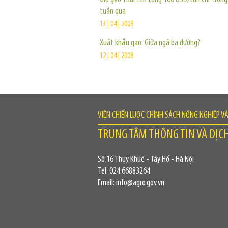
tuần qua
13 | 04 | 2008
Xuất khẩu gạo: Giữa ngã ba đường?
12 | 04 | 2008
VIỆN CHIẾN LƯỢC CHÍNH SÁCH NÔNG NGHIỆP V
TRUNG TÂM THÔNG TIN VÀ DỊC
Số 16 Thụy Khuê - Tây Hồ - Hà Nội
Tel: 024.66883264
Email: info@agro.gov.vn