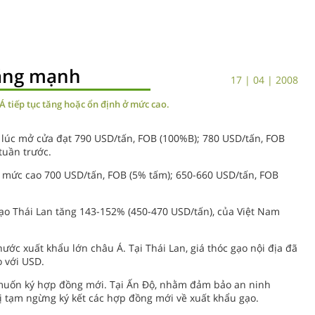
tăng mạnh
17 | 04 | 2008
Á tiếp tục tăng hoặc ổn định ở mức cao.
, lúc mở cửa đạt 790 USD/tấn, FOB (100%B); 780 USD/tấn, FOB
tuần trước.
ở mức cao 700 USD/tấn, FOB (5% tấm); 650-660 USD/tấn, FOB
gạo Thái Lan tăng 143-152% (450-470 USD/tấn), của Việt Nam
ước xuất khẩu lớn châu Á. Tại Thái Lan, giá thóc gạo nội địa đã
o với USD.
 muốn ký hợp đồng mới. Tại Ấn Độ, nhằm đảm bảo an ninh
hị tạm ngừng ký kết các hợp đồng mới về xuất khẩu gạo.