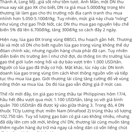
Thành A, Long Mỹ…giá sốt như tôm tươi. Anh Mẫn, một DN thu
mua xay xát gạo XK cho biết, DN ra giá mua 5.000đ/kg trong khi
thương lái làm gạo cho thị trường nội địa cạnh tranh thu mua
nhỉnh hơn 5.050-5.100đ//kg. Tuy nhiên, mức giá này chưa “nóng”
như vùng chợ gạo Thốt Nốt, các DN thu mua gạo nguyên liệu chế
biến 5% đã lên 6.700đ/kg, tăng 300đ/kg so cách đây 2 ngày.
Hiện nay, lúa gạo ĐX trong vùng ĐBSCL thu hoạch gần hết. Thương
lái và một số DN cho biết nguồn lúa gạo trong vùng không thể dự
đóan chính xác, nhưng nguồn hàng chưa phải đã cạn. Tuy nhiên
diễn biến thị trường âm ỉ như chờ đợi, do thông tin thị trường lúa
gạo thế giới luôn nóng hổi và dự báo vượt trên 1.000 USD/tấn.
Người có lúa gạo đã thấy cơ hội. Mặt khác, lúc này các DN kinh
doanh lúa gạo trong vùng tìm cách khơi thông nguồn vốn và tiếp
tục thu mua lúa gạo. Giới thương lái cũng tăng cường đổ về vùng
nông thôn xa mua lúa. Do đó lúa gạo vẫn đứng giá ở mức cao.
Thế rồi mới đây, tin giá gạo trúng thầu tại Philippines hôm 17/4,
hầu hết đều vượt qua mức 1.100 USD/tấn, tăng so với giá bình
quân 700 USD/tấn đã được ký vào giữa tháng 3. Trong đó, 4 DN
thuộc TCty Lương thực miền Nam (Vinafood 2) trúng thầu số lượng
102.750 tấn. Tuy số lượng gạo bán có giá cao không nhiều, nhưng
đã dấy lên cơn sốt mới, không chỉ DN, thương lái cùng muốn tăng
thêm nguồn hàng dự trữ mà ngay cả nông dân có vốn liếng chút