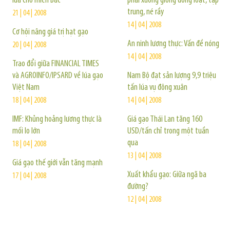
lúa cho miền Bắc
phải xuống giống đồng loạt, tập
trung, né rầy
21 | 04 | 2008
14 | 04 | 2008
Cơ hội nâng giá trị hạt gạo
An ninh lương thực: Vấn đề nóng
20 | 04 | 2008
14 | 04 | 2008
Trao đổi giữa FINANCIAL TIMES
và AGROINFO/IPSARD về lúa gạo
Nam Bộ đạt sản lượng 9,9 triệu
Việt Nam
tấn lúa vụ đông xuân
18 | 04 | 2008
14 | 04 | 2008
IMF: Khủng hoảng lương thực là
Giá gạo Thái Lan tăng 160
mối lo lớn
USD/tấn chỉ trong một tuần
qua
18 | 04 | 2008
13 | 04 | 2008
Giá gạo thế giới vẫn tăng mạnh
Xuất khẩu gạo: Giữa ngã ba
17 | 04 | 2008
đường?
12 | 04 | 2008