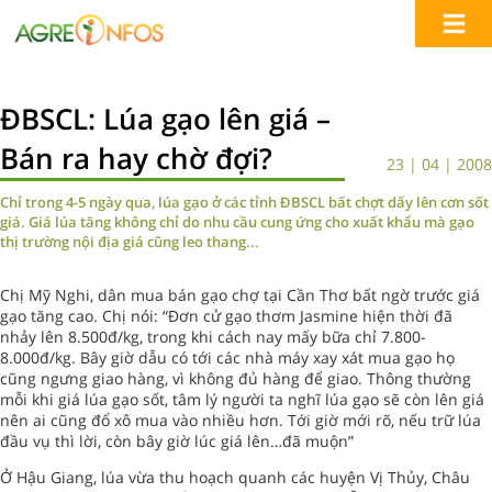
ĐBSCL: Lúa gạo lên giá –
Bán ra hay chờ đợi?
23 | 04 | 2008
Chỉ trong 4-5 ngày qua, lúa gạo ở các tỉnh ĐBSCL bất chợt dấy lên cơn sốt
giá. Giá lúa tăng không chỉ do nhu cầu cung ứng cho xuất khẩu mà gạo
thị trường nội địa giá cũng leo thang...
Chị Mỹ Nghi, dân mua bán gạo chợ tại Cần Thơ bất ngờ trước giá
gạo tăng cao. Chị nói: “Đơn cử gạo thơm Jasmine hiện thời đã
nhảy lên 8.500đ/kg, trong khi cách nay mấy bữa chỉ 7.800-
8.000đ/kg. Bây giờ dẫu có tới các nhà máy xay xát mua gạo họ
cũng ngưng giao hàng, vì không đủ hàng để giao. Thông thường
mỗi khi giá lúa gạo sốt, tâm lý người ta nghĩ lúa gạo sẽ còn lên giá
nên ai cũng đổ xô mua vào nhiều hơn. Tới giờ mới rõ, nếu trữ lúa
đầu vụ thì lời, còn bây giờ lúc giá lên…đã muộn”
Ở Hậu Giang, lúa vừa thu hoạch quanh các huyện Vị Thủy, Châu