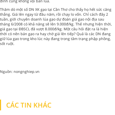
đỉnh cũng không vội bán lúa.
Thăm dò một số DN XK gạo tại Cần Thơ cho thấy họ hết sức căng
thẳng. Giá lên ngay từ đầu năm, rồi chạy lo vốn. Chỉ cách đây 2
tuần, giới chuyên doanh lúa gạo dự đoán giá gạo nội địa sau
tháng 6/2008 có khả năng sẽ lên 9.000đ/kg. Thế nhưng hiện thời,
giá gạo tại ĐBSCL đã vượt 8.000đ/kg. Một câu hỏi đặt ra là hiện
thời có nên bán gạo ra hay chờ giá lên tiếp? Quả là các DN đang
giữ lúa gạo trong kho lúc này đang trong tâm trạng phập phồng,
sốt ruột.
Nguồn: nongnghiep.vn
CÁC TIN KHÁC
TIN KHÁC