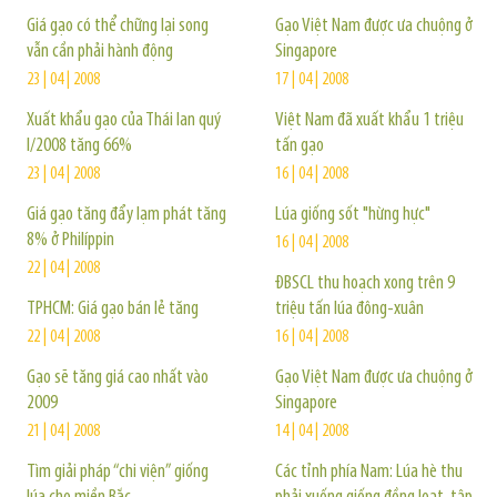
Giá gạo có thể chững lại song
Gạo Việt Nam được ưa chuộng ở
vẫn cần phải hành động
Singapore
23 | 04 | 2008
17 | 04 | 2008
Xuất khẩu gạo của Thái lan quý
Việt Nam đã xuất khẩu 1 triệu
I/2008 tăng 66%
tấn gạo
23 | 04 | 2008
16 | 04 | 2008
Giá gạo tăng đẩy lạm phát tăng
Lúa giống sốt "hừng hực"
8% ở Philíppin
16 | 04 | 2008
22 | 04 | 2008
ĐBSCL thu hoạch xong trên 9
TPHCM: Giá gạo bán lẻ tăng
triệu tấn lúa đông-xuân
22 | 04 | 2008
16 | 04 | 2008
Gạo sẽ tăng giá cao nhất vào
Gạo Việt Nam được ưa chuộng ở
2009
Singapore
21 | 04 | 2008
14 | 04 | 2008
Tìm giải pháp “chi viện” giống
Các tỉnh phía Nam: Lúa hè thu