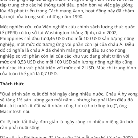
tập trung cho các hệ thống tưới tiêu, phân bón và việc gây giống
lúa đã phát triển trong Cách mạng Xanh, hoạt động này đã chậm
lại một nửa trong suốt những năm 1990.
Một nghiên cứu của Viện nghiên cứu chính sách lương thực quốc
tế (IFPRI) có trụ sở tại Washington khẳng định, năm 2002,
Philippines chỉ đầu tư 0,46 USD cho mỗi 100 USD sản lượng nông
nghiệp, một mức độ tương ứng với phần còn lại của châu Á. Điều
đó có nghĩa là châu Á đã chểnh mảng trong đầu tư cho nông
nghiệp so với phần còn lại của các khu vực đang phát triển với
mức chi 0,53 USD cho mỗi 100 USD sản lượng nông nghiệp cũng
như các khu vực phát triển với mức chi 2 USD. Mức chi trung bình
của toàn thế giới là 0,7 USD.
Thách thức
"Quá trình sản xuất đòi hỏi ngày càng nhiều nước. Châu Á hy vọng
sẽ tăng 1% sản lượng gạo mỗi năm - nhưng họ phải làm điều đó
khi có ít nước, ít đất và ít nhân công hơn (cho trồng trọt)", ông
Macintosh nói.
Có lẽ, hơn tất thảy, đơn giản là ngày càng có nhiều miệng ăn hơn
cần phải nuôi sống.
Dân số của Philippines đã tăng gần 2% mỗi năm kể từ năm 2000.