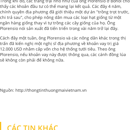
Trong khi đó, các trang trại nhỏ như của ông Plorensio ở Bohol cho
thấy các khoản đầu tư có thể mang lại kết quả. Các đây 4 năm,
chính quyền địa phương đã giới thiệu một dự án "trồng trọt trước,
chi trả sau", cho phép nông dân mua các loại hạt giống từ một
ngân hàng giống thay vì tự trồng các cây giống của họ. Ông
Plorensio nói sản xuất đã tiến triển trong vài năm trở lại đây.
Cách đây một tuần, ông Plorensio và các nông dân khác trong thị
trấn đã kiến nghị một nghị sĩ địa phương về khoản vay trị giá
12.000 USD nhằm cấp vốn cho hệ thống tưới tiêu. Theo ông
Plorensio, nếu khoản vay này được thông qua, các cánh đồng lúa
sẽ không còn phải để không nữa.
Nguồn: http://thongtinthuongmaivietnam.vn
CÁC TIN KHÁC
TIN KHÁC