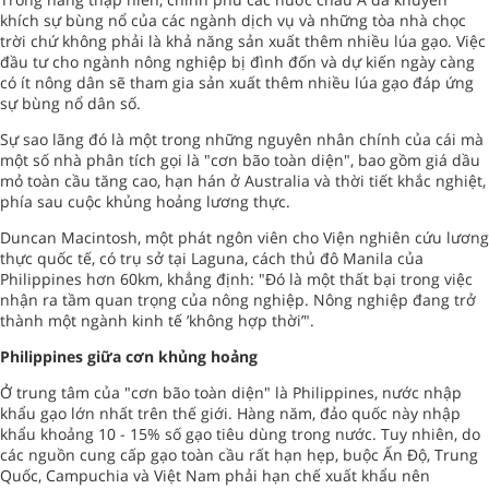
khích sự bùng nổ của các ngành dịch vụ và những tòa nhà chọc
trời chứ không phải là khả năng sản xuất thêm nhiều lúa gạo. Việc
đầu tư cho ngành nông nghiệp bị đình đốn và dự kiến ngày càng
có ít nông dân sẽ tham gia sản xuất thêm nhiều lúa gạo đáp ứng
sự bùng nổ dân số.
Sự sao lãng đó là một trong những nguyên nhân chính của cái mà
một số nhà phân tích gọi là "cơn bão toàn diện", bao gồm giá dầu
mỏ toàn cầu tăng cao, hạn hán ở Australia và thời tiết khắc nghiệt,
phía sau cuộc khủng hoảng lương thực.
Duncan Macintosh, một phát ngôn viên cho Viện nghiên cứu lương
thực quốc tế, có trụ sở tại Laguna, cách thủ đô Manila của
Philippines hơn 60km, khẳng định: "Đó là một thất bại trong việc
nhận ra tầm quan trọng của nông nghiệp. Nông nghiệp đang trở
thành một ngành kinh tế ’không hợp thời’".
Philippines giữa cơn khủng hoảng
Ở trung tâm của "cơn bão toàn diện" là Philippines, nước nhập
khẩu gạo lớn nhất trên thế giới. Hàng năm, đảo quốc này nhập
khẩu khoảng 10 - 15% số gạo tiêu dùng trong nước. Tuy nhiên, do
các nguồn cung cấp gạo toàn cầu rất hạn hẹp, buộc Ấn Độ, Trung
Quốc, Campuchia và Việt Nam phải hạn chế xuất khẩu nên