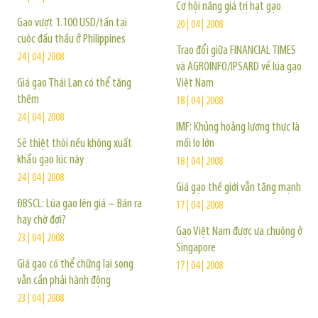
Cơ hội nâng giá trị hạt gạo
Gạo vượt 1.100 USD/tấn tại
20 | 04 | 2008
cuộc đấu thầu ở Philippines
Trao đổi giữa FINANCIAL TIMES
24 | 04 | 2008
và AGROINFO/IPSARD về lúa gạo
Giá gạo Thái Lan có thể tăng
Việt Nam
thêm
18 | 04 | 2008
24 | 04 | 2008
IMF: Khủng hoảng lương thực là
Sẽ thiệt thòi nếu không xuất
mối lo lớn
khẩu gạo lúc này
18 | 04 | 2008
24 | 04 | 2008
Giá gạo thế giới vẫn tăng mạnh
ĐBSCL: Lúa gạo lên giá – Bán ra
17 | 04 | 2008
hay chờ đợi?
Gạo Việt Nam được ưa chuộng ở
23 | 04 | 2008
Singapore
Giá gạo có thể chững lại song
17 | 04 | 2008
vẫn cần phải hành động
23 | 04 | 2008