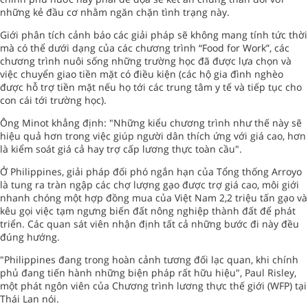
những kẻ đầu cơ nhằm ngăn chặn tình trạng này.
Giới phân tích cảnh báo các giải pháp sẽ không mang tính tức thời
mà có thể dưới dạng của các chương trình “Food for Work”, các
chương trình nuôi sống những trường học đã được lựa chọn và
việc chuyển giao tiền mặt có điều kiện (các hộ gia đình nghèo
được hỗ trợ tiền mặt nếu họ tới các trung tâm y tế và tiếp tục cho
con cái tới trường học).
Ông Minot khẳng định: "Những kiểu chương trình như thế này sẽ
hiệu quả hơn trong việc giúp người dân thích ứng với giá cao, hơn
là kiểm soát giá cả hay trợ cấp lương thực toàn cầu".
Ở Philippines, giải pháp đối phó ngắn hạn của Tổng thống Arroyo
là tung ra tràn ngập các chợ lượng gạo được trợ giá cao, môi giới
nhanh chóng một hợp đồng mua của Việt Nam 2,2 triệu tấn gạo và
kêu gọi việc tạm ngưng biến đất nông nghiệp thành đất để phát
triển. Các quan sát viên nhận định tất cả những bước đi này đều
đúng hướng.
"Philippines đang trong hoàn cảnh tương đối lạc quan, khi chính
phủ đang tiến hành những biện pháp rất hữu hiệu", Paul Risley,
một phát ngôn viên của Chương trình lương thực thế giới (WFP) tại
Thái Lan nói.