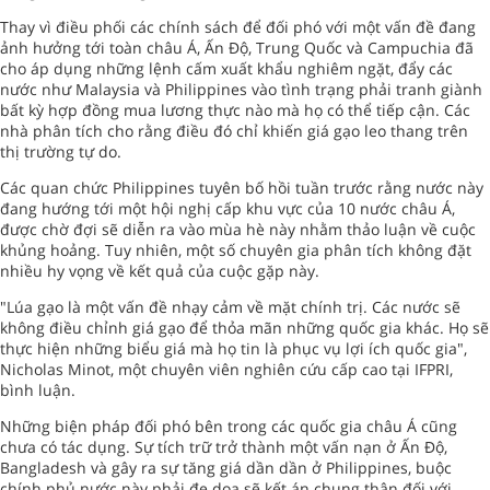
Thay vì điều phối các chính sách để đối phó với một vấn đề đang
ảnh hưởng tới toàn châu Á, Ấn Độ, Trung Quốc và Campuchia đã
cho áp dụng những lệnh cấm xuất khẩu nghiêm ngặt, đẩy các
nước như Malaysia và Philippines vào tình trạng phải tranh giành
bất kỳ hợp đồng mua lương thực nào mà họ có thể tiếp cận. Các
nhà phân tích cho rằng điều đó chỉ khiến giá gạo leo thang trên
thị trường tự do.
Các quan chức Philippines tuyên bố hồi tuần trước rằng nước này
đang hướng tới một hội nghị cấp khu vực của 10 nước châu Á,
được chờ đợi sẽ diễn ra vào mùa hè này nhằm thảo luận về cuộc
khủng hoảng. Tuy nhiên, một số chuyên gia phân tích không đặt
nhiều hy vọng về kết quả của cuộc gặp này.
"Lúa gạo là một vấn đề nhạy cảm về mặt chính trị. Các nước sẽ
không điều chỉnh giá gạo để thỏa mãn những quốc gia khác. Họ sẽ
thực hiện những biểu giá mà họ tin là phục vụ lợi ích quốc gia",
Nicholas Minot, một chuyên viên nghiên cứu cấp cao tại IFPRI,
bình luận.
Những biện pháp đối phó bên trong các quốc gia châu Á cũng
chưa có tác dụng. Sự tích trữ trở thành một vấn nạn ở Ấn Độ,
Bangladesh và gây ra sự tăng giá dần dần ở Philippines, buộc
chính phủ nước này phải đe dọa sẽ kết án chung thân đối với