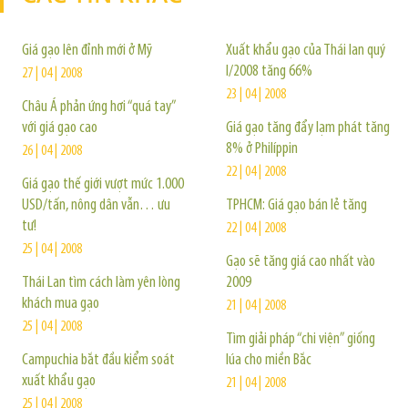
Giá gạo lên đỉnh mới ở Mỹ
Xuất khẩu gạo của Thái lan quý
I/2008 tăng 66%
27 | 04 | 2008
23 | 04 | 2008
Châu Á phản ứng hơi “quá tay”
với giá gạo cao
Giá gạo tăng đẩy lạm phát tăng
8% ở Philíppin
26 | 04 | 2008
22 | 04 | 2008
Giá gạo thế giới vượt mức 1.000
USD/tấn, nông dân vẫn… ưu
TPHCM: Giá gạo bán lẻ tăng
tư!
22 | 04 | 2008
25 | 04 | 2008
Gạo sẽ tăng giá cao nhất vào
Thái Lan tìm cách làm yên lòng
2009
khách mua gạo
21 | 04 | 2008
25 | 04 | 2008
Tìm giải pháp “chi viện” giống
Campuchia bắt đầu kiểm soát
lúa cho miền Bắc
xuất khẩu gạo
21 | 04 | 2008
25 | 04 | 2008