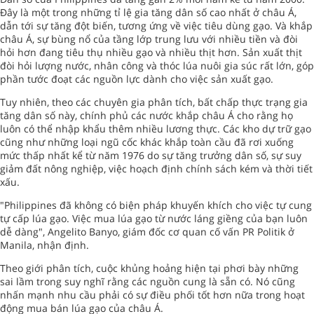
Đây là một trong những tỉ lệ gia tăng dân số cao nhất ở châu Á,
dẫn tới sự tăng đột biến, tương ứng về việc tiêu dùng gạo. Và khắp
châu Á, sự bùng nổ của tầng lớp trung lưu với nhiều tiền và đòi
hỏi hơn đang tiêu thụ nhiều gạo và nhiều thịt hơn. Sản xuất thịt
đòi hỏi lượng nước, nhân công và thóc lúa nuôi gia súc rất lớn, góp
phần tước đoạt các nguồn lực dành cho việc sản xuất gạo.
Tuy nhiên, theo các chuyên gia phân tích, bất chấp thực trạng gia
tăng dân số này, chính phủ các nước khắp châu Á cho rằng họ
luôn có thể nhập khẩu thêm nhiều lương thực. Các kho dự trữ gạo
cũng như những loại ngũ cốc khác khắp toàn cầu đã rơi xuống
mức thấp nhất kể từ năm 1976 do sự tăng trưởng dân số, sự suy
giảm đất nông nghiệp, việc hoạch định chính sách kém và thời tiết
xấu.
"Philippines đã không có biện pháp khuyến khích cho việc tự cung
tự cấp lúa gạo. Việc mua lúa gạo từ nước láng giềng của bạn luôn
dễ dàng", Angelito Banyo, giám đốc cơ quan cố vấn PR Politik ở
Manila, nhận định.
Theo giới phân tích, cuộc khủng hoảng hiện tại phơi bày những
sai lầm trong suy nghĩ rằng các nguồn cung là sẵn có. Nó cũng
nhấn mạnh nhu cầu phải có sự điều phối tốt hơn nữa trong hoạt
động mua bán lúa gạo của châu Á.