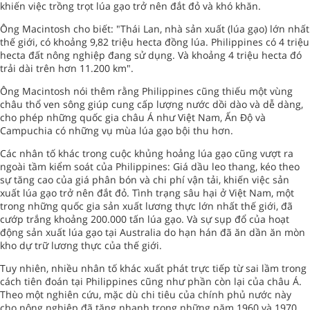
khiến việc trồng trọt lúa gạo trở nên đắt đỏ và khó khăn.
Ông Macintosh cho biết: "Thái Lan, nhà sản xuất (lúa gạo) lớn nhất
thế giới, có khoảng 9,82 triệu hecta đồng lúa. Philippines có 4 triệu
hecta đất nông nghiệp đang sử dụng. Và khoảng 4 triệu hecta đó
trải dài trên hơn 11.200 km".
Ông Macintosh nói thêm rằng Philippines cũng thiếu một vùng
châu thổ ven sông giúp cung cấp lượng nước dồi dào và dễ dàng,
cho phép những quốc gia châu Á như Việt Nam, Ấn Độ và
Campuchia có những vụ mùa lúa gạo bội thu hơn.
Các nhân tố khác trong cuộc khủng hoảng lúa gạo cũng vượt ra
ngoài tầm kiểm soát của Philippines: Giá dầu leo thang, kéo theo
sự tăng cao của giá phân bón và chi phí vận tải, khiến việc sản
xuất lúa gạo trở nên đắt đỏ. Tình trạng sâu hại ở Việt Nam, một
trong những quốc gia sản xuất lương thực lớn nhất thế giới, đã
cướp trắng khoảng 200.000 tấn lúa gạo. Và sự sụp đổ của hoạt
động sản xuất lúa gạo tại Australia do hạn hán đã ăn dần ăn mòn
kho dự trữ lương thực của thế giới.
Tuy nhiên, nhiều nhân tố khác xuất phát trực tiếp từ sai lầm trong
cách tiên đoán tại Philippines cũng như phần còn lại của châu Á.
Theo một nghiên cứu, mặc dù chi tiêu của chính phủ nước này
cho nông nghiệp đã tăng nhanh trong những năm 1960 và 1970,