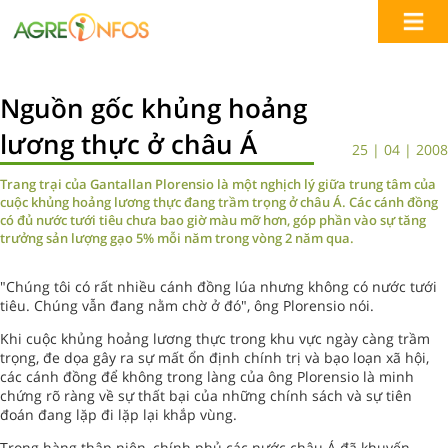
Nguồn gốc khủng hoảng
lương thực ở châu Á
25 | 04 | 2008
Trang trại của Gantallan Plorensio là một nghịch lý giữa trung tâm của
cuộc khủng hoảng lương thực đang trầm trọng ở châu Á. Các cánh đồng
có đủ nước tưới tiêu chưa bao giờ màu mỡ hơn, góp phần vào sự tăng
trưởng sản lượng gạo 5% mỗi năm trong vòng 2 năm qua.
"Chúng tôi có rất nhiều cánh đồng lúa nhưng không có nước tưới
tiêu. Chúng vẫn đang nằm chờ ở đó", ông Plorensio nói.
Khi cuộc khủng hoảng lương thực trong khu vực ngày càng trầm
trọng, đe dọa gây ra sự mất ổn định chính trị và bạo loạn xã hội,
các cánh đồng để không trong làng của ông Plorensio là minh
chứng rõ ràng về sự thất bại của những chính sách và sự tiên
đoán đang lặp đi lặp lại khắp vùng.
Trong hàng thập niên, chính phủ các nước châu Á đã khuyến