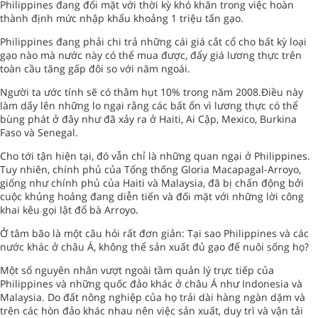
Philippines đang đối mặt với thời kỳ khó khăn trong việc hoàn
thành định mức nhập khẩu khoảng 1 triệu tấn gạo.
Philippines đang phải chi trả những cái giá cắt cổ cho bất kỳ loại
gạo nào mà nước này có thể mua được, đẩy giá lương thực trên
toàn cầu tăng gấp đôi so với năm ngoái.
Người ta ước tính sẽ có thâm hụt 10% trong năm 2008.Điều này
làm dấy lên những lo ngại rằng các bất ổn vì lương thực có thể
bùng phát ở đây như đã xảy ra ở Haiti, Ai Cập, Mexico, Burkina
Faso và Senegal.
Cho tới tận hiện tại, đó vẫn chỉ là những quan ngại ở Philippines.
Tuy nhiên, chính phủ của Tổng thống Gloria Macapagal-Arroyo,
giống như chính phủ của Haiti và Malaysia, đã bị chấn động bởi
cuộc khủng hoảng đang diễn tiến và đối mặt với những lời công
khai kêu gọi lật đổ bà Arroyo.
Ở tâm bão là một câu hỏi rất đơn giản: Tại sao Philippines và các
nước khác ở châu Á, không thể sản xuất đủ gạo để nuôi sống họ?
Một số nguyên nhân vượt ngoài tầm quản lý trực tiếp của
Philippines và những quốc đảo khác ở châu Á như Indonesia và
Malaysia. Do đất nông nghiệp của họ trải dài hàng ngàn dặm và
trên các hòn đảo khác nhau nên việc sản xuất, duy trì và vận tải