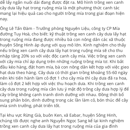
dễ lấy ngắn nuôi dài đang được đặt ra. Mô hình trồng xen canh
cây dưa lấy hạt trong ruộng mía là một phương thức canh tác
mang lại hiệu quả cao cho người trồng mía trong giai đoạn hiện
nay.
Ông Lê Tấn Đàm - Trưởng phòng Nguyên Liệu, công ty CP Mía
đường Tuy Hoà, cho biết: kỹ thuật trồng xen canh cây dưa lấy hạt
trong ruộng mía đang được nhiều bà con nông dân các xã thuộc
huyện Sông Hinh áp dụng với quy mô lớn. Kinh nghiệm cho thấy
nếu trồng xen canh cây dưa lấy hạt trong ruộng mía sẽ cho thu
nhập tăng 20% so với việc độc canh cây mía. Việc trồng xen canh
với cây mía chỉ áp dụng trên những ruộng trồng mía tơ. Khi bắt
đầu kéo hàng, đặt hom mía, bà con nông dân kết hợp với việc gieo
hạt dưa theo hàng. Cây dưa có thời gian trồng khoảng 55-60 ngày
nên khi tiến hành làm cỏ đợt 1 cho cây mía thì cây dưa đã ra hoa,
làm cỏ đợt 2 kết hợp với việc thu hoạch dưa. Khi trồng xen canh
cây dưa trong ruộng mía cần lưu ý mật độ trồng cây dưa hợp lý để
cây trồng không cạnh tranh dinh dưỡng với nhau. Đồng thời bổ
sung phân bón, dinh dưỡng trong các lần làm cỏ, bón thúc để cây
mía sinh trưởng, phát triển tốt.
Tại khu vực Rừng Già, buôn Ken, xã Eabar, huyện Sông Hinh,
chúng tôi được nghe anh Nguyễn Ngọc Sang kể lại kinh nghiệm
trồng xen canh cây dưa lấy hạt trong ruộng mía của gia đình