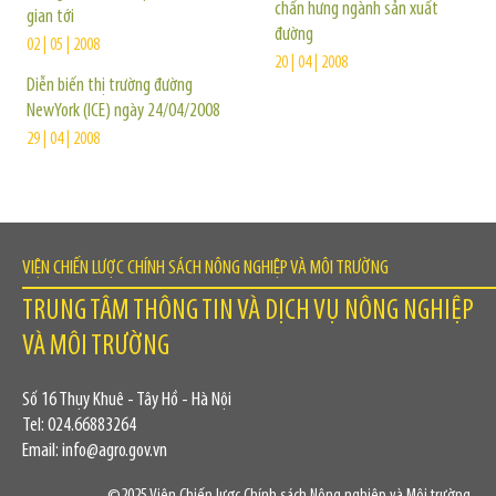
chấn hưng ngành sản xuất
gian tới
đường
02 | 05 | 2008
20 | 04 | 2008
Diễn biến thị trường đường
NewYork (ICE) ngày 24/04/2008
29 | 04 | 2008
VIỆN CHIẾN LƯỢC CHÍNH SÁCH NÔNG NGHIỆP VÀ MÔI TRƯỜNG
TRUNG TÂM THÔNG TIN VÀ DỊCH VỤ NÔNG NGHIỆP
VÀ MÔI TRƯỜNG
Số 16 Thụy Khuê - Tây Hồ - Hà Nội
Tel: 024.66883264
Email: info@agro.gov.vn