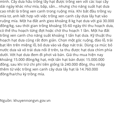
mình. Cây dưa hấu trồng lấy hạt được trồng xen với các loại cây
dài ngày khác như mía, bắp, sắn… nhưng cho năng suất hạt dưa
cao nhất là trồng xen canh trong ruộng mía. Khi bắt đầu trồng vụ
mía tơ, anh kết hợp với việc trồng xen canh cây dưa lấy hạt vào
ruộng mía. Một ha đất anh gieo khoảng 8 kg hạt dưa với giá 30.000
đồng/kg, sau thời gian trồng khoảng 55-60 ngày thì thu hoạch dưa,
có thể thu hoạch từng đợt hoặc chờ thu hoạch 1 lần. Một ha đất
trồng xen canh cho năng suất khoảng 1 tấn hạt dưa. Kỹ thuật thu
hoạch hạt dưa cũng rất đơn giản. Chọn một góc ruộng, đào lỗ, trải
bạt lên trên miệng lỗ, bỏ dưa vào và đạp nát trái. Dùng ca múc bỏ
nước dưa và vỏ trái dưa nổi ở trên, ta thu được hạt dưa chìm phía
dưới. Vớt hạt dưa đem đi phơi và bán. Giá thu mua hiện nay
khoảng 15.000 đồng/kg hạt, một tấn hạt bán được 15.000.000
đồng, sau khi trừ chi phí tiền giống là 240.000 đồng, thu nhập
thêm từ việc trồng xen canh cây dưa lấy hạt là 14.760.000
đồng/ha/chu kỳ trồng mía.
Nguồn: khuyennongvn.gov.vn