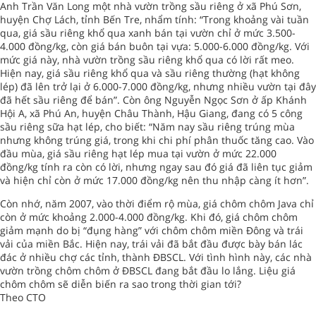
Anh Trần Văn Long một nhà vườn trồng sầu riêng ở xã Phú Sơn,
huyện Chợ Lách, tỉnh Bến Tre, nhẩm tính: “Trong khoảng vài tuần
qua, giá sầu riêng khổ qua xanh bán tại vườn chỉ ở mức 3.500-
4.000 đồng/kg, còn giá bán buôn tại vựa: 5.000-6.000 đồng/kg. Với
mức giá này, nhà vườn trồng sầu riêng khổ qua có lời rất meo.
Hiện nay, giá sầu riêng khổ qua và sầu riêng thường (hạt không
lép) đã lên trở lại ở 6.000-7.000 đồng/kg, nhưng nhiều vườn tại đây
đã hết sầu riêng để bán”. Còn ông Nguyễn Ngọc Sơn ở ấp Khánh
Hội A, xã Phú An, huyện Châu Thành, Hậu Giang, đang có 5 công
sầu riêng sữa hạt lép, cho biết: “Năm nay sầu riêng trúng mùa
nhưng không trúng giá, trong khi chi phí phân thuốc tăng cao. Vào
đầu mùa, giá sầu riêng hạt lép mua tại vườn ở mức 22.000
đồng/kg tính ra còn có lời, nhưng ngay sau đó giá đã liên tục giảm
và hiện chỉ còn ở mức 17.000 đồng/kg nên thu nhập càng ít hơn”.
Còn nhớ, năm 2007, vào thời điểm rộ mùa, giá chôm chôm Java chỉ
còn ở mức khoảng 2.000-4.000 đồng/kg. Khi đó, giá chôm chôm
giảm mạnh do bị “đụng hàng” với chôm chôm miền Đông và trái
vải của miền Bắc. Hiện nay, trái vải đã bắt đầu được bày bán lác
đác ở nhiều chợ các tỉnh, thành ĐBSCL. Với tình hình này, các nhà
vườn trồng chôm chôm ở ĐBSCL đang bắt đầu lo lắng. Liệu giá
chôm chôm sẽ diễn biến ra sao trong thời gian tới?
Theo CTO