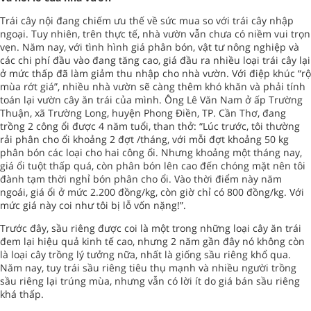
Trái cây nội đang chiếm ưu thế về sức mua so với trái cây nhập
ngoại. Tuy nhiên, trên thực tế, nhà vườn vẫn chưa có niềm vui trọn
vẹn. Năm nay, với tình hình giá phân bón, vật tư nông nghiệp và
các chi phí đầu vào đang tăng cao, giá đầu ra nhiều loại trái cây lại
ở mức thấp đã làm giảm thu nhập cho nhà vườn. Với điệp khúc “rộ
mùa rớt giá”, nhiều nhà vườn sẽ càng thêm khó khăn và phải tính
toán lại vườn cây ăn trái của mình. Ông Lê Văn Nam ở ấp Trường
Thuận, xã Trường Long, huyện Phong Điền, TP. Cần Thơ, đang
trồng 2 công ổi được 4 năm tuổi, than thở: “Lúc trước, tôi thường
rải phân cho ổi khoảng 2 đợt /tháng, với mỗi đợt khoảng 50 kg
phân bón các loại cho hai công ổi. Nhưng khoảng một tháng nay,
giá ổi tuột thấp quá, còn phân bón lên cao đến chóng mặt nên tôi
đành tạm thời nghỉ bón phân cho ổi. Vào thời điểm này năm
ngoái, giá ổi ở mức 2.200 đồng/kg, còn giờ chỉ có 800 đồng/kg. Với
mức giá này coi như tôi bị lỗ vốn nặng!”.
Trước đây, sầu riêng được coi là một trong những loại cây ăn trái
đem lại hiệu quả kinh tế cao, nhưng 2 năm gần đây nó không còn
là loại cây trồng lý tưởng nữa, nhất là giống sầu riêng khổ qua.
Năm nay, tuy trái sầu riêng tiêu thụ mạnh và nhiều người trồng
sầu riêng lại trúng mùa, nhưng vẫn có lời ít do giá bán sầu riêng
khá thấp.