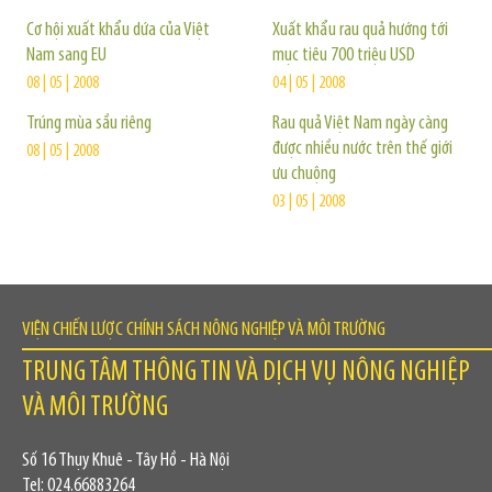
Cơ hội xuất khẩu dứa của Việt
Xuất khẩu rau quả hướng tới
Nam sang EU
mục tiêu 700 triệu USD
08 | 05 | 2008
04 | 05 | 2008
Trúng mùa sầu riêng
Rau quả Việt Nam ngày càng
được nhiều nước trên thế giới
08 | 05 | 2008
ưu chuộng
03 | 05 | 2008
VIỆN CHIẾN LƯỢC CHÍNH SÁCH NÔNG NGHIỆP VÀ MÔI TRƯỜNG
TRUNG TÂM THÔNG TIN VÀ DỊCH VỤ NÔNG NGHIỆP
VÀ MÔI TRƯỜNG
Số 16 Thụy Khuê - Tây Hồ - Hà Nội
Tel: 024.66883264