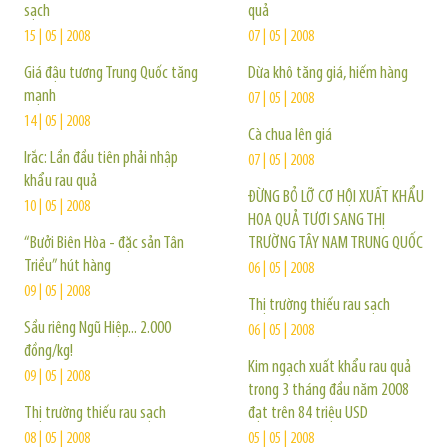
sạch
quả
15 | 05 | 2008
07 | 05 | 2008
Giá đậu tương Trung Quốc tăng
Dừa khô tăng giá, hiếm hàng
mạnh
07 | 05 | 2008
14 | 05 | 2008
Cà chua lên giá
Irắc: Lần đầu tiên phải nhập
07 | 05 | 2008
khẩu rau quả
ĐỪNG BỎ LỠ CƠ HỘI XUẤT KHẨU
10 | 05 | 2008
HOA QUẢ TƯƠI SANG THỊ
“Bưởi Biên Hòa - đặc sản Tân
TRƯỜNG TÂY NAM TRUNG QUỐC
Triều” hút hàng
06 | 05 | 2008
09 | 05 | 2008
Thị trường thiếu rau sạch
Sầu riêng Ngũ Hiệp... 2.000
06 | 05 | 2008
đồng/kg!
Kim ngạch xuất khẩu rau quả
09 | 05 | 2008
trong 3 tháng đầu năm 2008
Thị trường thiếu rau sạch
đạt trên 84 triệu USD
08 | 05 | 2008
05 | 05 | 2008