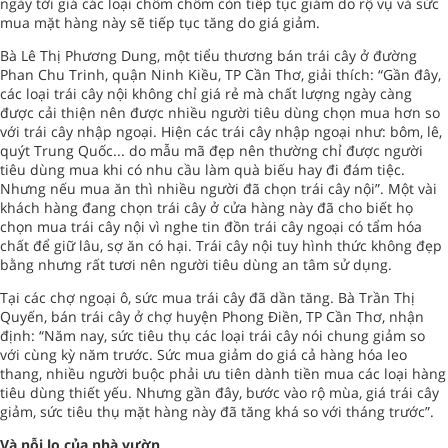
ngày tới giá các loại chôm chôm còn tiếp tục giảm do rộ vụ và sức
mua mặt hàng này sẽ tiếp tục tăng do giá giảm.
Bà Lê Thị Phương Dung, một tiểu thương bán trái cây ở đường
Phan Chu Trinh, quận Ninh Kiều, TP Cần Thơ, giải thích: “Gần đây,
các loại trái cây nội không chỉ giá rẻ mà chất lượng ngày càng
được cải thiện nên được nhiều người tiêu dùng chọn mua hơn so
với trái cây nhập ngoại. Hiện các trái cây nhập ngoại như: bôm, lê,
quýt Trung Quốc... do mẫu mã đẹp nên thường chỉ được người
tiêu dùng mua khi có nhu cầu làm quà biếu hay đi đám tiệc.
Nhưng nếu mua ăn thì nhiều người đã chọn trái cây nội”. Một vài
khách hàng đang chọn trái cây ở cửa hàng này đã cho biết họ
chọn mua trái cây nội vì nghe tin đồn trái cây ngoại có tẩm hóa
chất để giữ lâu, sợ ăn có hại. Trái cây nội tuy hình thức không đẹp
bằng nhưng rất tươi nên người tiêu dùng an tâm sử dụng.
Tại các chợ ngoại ô, sức mua trái cây đã dần tăng. Bà Trần Thị
Quyến, bán trái cây ở chợ huyện Phong Điền, TP Cần Thơ, nhận
định: “Năm nay, sức tiêu thụ các loại trái cây nói chung giảm so
với cùng kỳ năm trước. Sức mua giảm do giá cả hàng hóa leo
thang, nhiều người buộc phải ưu tiên dành tiền mua các loại hàng
tiêu dùng thiết yếu. Nhưng gần đây, bước vào rộ mùa, giá trái cây
giảm, sức tiêu thụ mặt hàng này đã tăng khá so với tháng trước”.
Và nỗi lo của nhà vườn