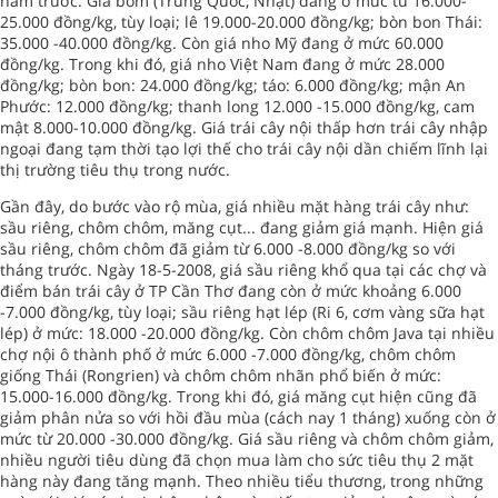
năm trước. Giá bôm (Trung Quốc, Nhật) đang ở mức từ 16.000-
25.000 đồng/kg, tùy loại; lê 19.000-20.000 đồng/kg; bòn bon Thái:
35.000 -40.000 đồng/kg. Còn giá nho Mỹ đang ở mức 60.000
đồng/kg. Trong khi đó, giá nho Việt Nam đang ở mức 28.000
đồng/kg; bòn bon: 24.000 đồng/kg; táo: 6.000 đồng/kg; mận An
Phước: 12.000 đồng/kg; thanh long 12.000 -15.000 đồng/kg, cam
mật 8.000-10.000 đồng/kg. Giá trái cây nội thấp hơn trái cây nhập
ngoại đang tạm thời tạo lợi thế cho trái cây nội dần chiếm lĩnh lại
thị trường tiêu thụ trong nước.
Gần đây, do bước vào rộ mùa, giá nhiều mặt hàng trái cây như:
sầu riêng, chôm chôm, măng cụt... đang giảm giá mạnh. Hiện giá
sầu riêng, chôm chôm đã giảm từ 6.000 -8.000 đồng/kg so với
tháng trước. Ngày 18-5-2008, giá sầu riêng khổ qua tại các chợ và
điểm bán trái cây ở TP Cần Thơ đang còn ở mức khoảng 6.000
-7.000 đồng/kg, tùy loại; sầu riêng hạt lép (Ri 6, cơm vàng sữa hạt
lép) ở mức: 18.000 -20.000 đồng/kg. Còn chôm chôm Java tại nhiều
chợ nội ô thành phố ở mức 6.000 -7.000 đồng/kg, chôm chôm
giống Thái (Rongrien) và chôm chôm nhãn phổ biến ở mức:
15.000-16.000 đồng/kg. Trong khi đó, giá măng cụt hiện cũng đã
giảm phân nửa so với hồi đầu mùa (cách nay 1 tháng) xuống còn ở
mức từ 20.000 -30.000 đồng/kg. Giá sầu riêng và chôm chôm giảm,
nhiều người tiêu dùng đã chọn mua làm cho sức tiêu thụ 2 mặt
hàng này đang tăng mạnh. Theo nhiều tiểu thương, trong những