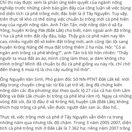
Chỉ thị này được xem là phản ứng kiên quyết của ngành nông
nghiệp trước những cảnh báo gần đây của công luận về việc bùng
nổ diện tích cà phê trồng mới, đặc biệt là ở Tây Nguyên. Tuy vậy,
trên thực tế khó có thể dừng việc chuẩn bị trồng mới cà phê hiện
nay của người nông dân. Anh Trần Tấn, một nông dân ở xã Ea
Yông, huyện Krông Păk (Đắk Lắk) cho biết, năm ngoái anh đã trồng
1 ha cà phê trên đất rẫy đậu, bắp. Thấy giá cà phê năm nay lên
cao, nhiều người đổ xô kiếm đất trồng mới, anh cũng lặn lội sang
huyện Krông Năng để mua đất trồng thêm 2 ha nữa. Hỏi: "Có ai
ngăn anh trồng cà phê không?", anh Tấn trả lời hồn nhiên: "Thấy
người ta mua đất ào ào, mình cũng làm theo, ai dám không cho
mình trồng? Mình đã chuẩn bị đủ cà phê giống vụ này rồi, chỉ chờ
đến tháng 6 mưa rộ là cho cây xuống hố thôi".
Ông Nguyễn Văn Sinh, Phó giám đốc Sở NN-PTNT Đắk Lắk kể: mới
đây trong chuyến công tác từ Đà Lạt trở về, ông đã chứng kiến
nông dân các địa phương dọc theo quốc lộ 27 của cả hai tỉnh Lâm
Đồng và Đắk Lắk chuẩn bị trồng cà phê khá rầm rộ. Ngay cả những
vùng đất sỏi, đá lộ đầu ở xã Krông Nô, huyện Lắk (Đắk Lắk), không
thích hợp trồng cà phê, vẫn được người dân san ủi, đào hố...
Thực tế, việc trồng mới cà phê ở Tây Nguyên vẫn diễn ra trong
những năm qua nhưng tốc độ chậm. Trong 3 năm 2005-2007, diện
tích cà phê trồng mới ở Đắk Lắk là 7.362 ha; riêng năm 2007 trồng