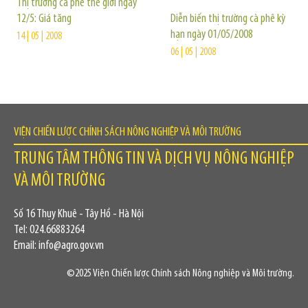
Thị trường cà phê thế giới ngày
12/5: Giá tăng
Diễn biến thị trường cà phê kỳ
hạn ngày 01/05/2008
14 | 05 | 2008
06 | 05 | 2008
VIỆN CHIẾN LƯỢC CHÍNH SÁCH NÔNG NGHIỆP VÀ MÔI TRƯỜNG
TRUNG TÂM THÔNG TIN VÀ DỊCH VỤ NÔNG NGHIỆP
VÀ MÔI TRƯỜNG
Số 16 Thụy Khuê - Tây Hồ - Hà Nội
Tel: 024.66883264
Email: info@agro.gov.vn
©2025 Viện Chiến lược Chính sách Nông nghiệp và Môi trường.