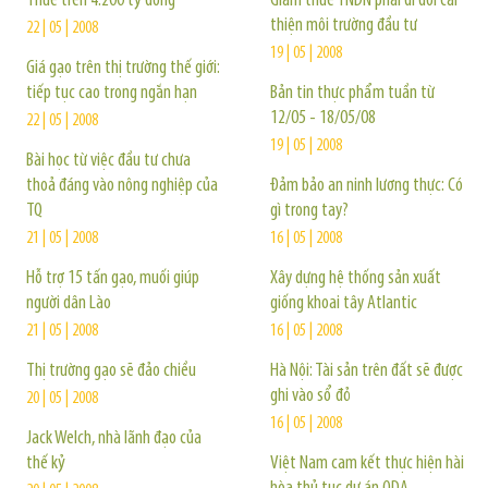
Thuế trên 4.200 tỷ đồng
Giảm thuế TNDN phải đi đôi cải
thiện môi trường đầu tư
22 | 05 | 2008
19 | 05 | 2008
Giá gạo trên thị trường thế giới:
tiếp tục cao trong ngắn hạn
Bản tin thực phẩm tuần từ
12/05 - 18/05/08
22 | 05 | 2008
19 | 05 | 2008
Bài học từ việc đầu tư chưa
thoả đáng vào nông nghiệp của
Đảm bảo an ninh lương thực: Có
TQ
gì trong tay?
21 | 05 | 2008
16 | 05 | 2008
Hỗ trợ 15 tấn gạo, muối giúp
Xây dựng hệ thống sản xuất
người dân Lào
giống khoai tây Atlantic
21 | 05 | 2008
16 | 05 | 2008
Thị trường gạo sẽ đảo chiều
Hà Nội: Tài sản trên đất sẽ được
ghi vào sổ đỏ
20 | 05 | 2008
16 | 05 | 2008
Jack Welch, nhà lãnh đạo của
thế kỷ
Việt Nam cam kết thực hiện hài