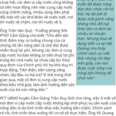
chưa hết, các đơn vị cấp nước cũng không
nước đã được nông
có tiền hoạt động nên việc cung cấp nước
dân đón nhận rất hồ
cũng chểnh mảng, nhiều vùng dân phải
hởi. Họ đã bớt đi
đối mặt với các khó khăn về nước tưới, nơi
được một gánh nặng
thì nước về chậm, nơi thì nước về ít.
không nhỏ, để hạt
thóc làm ra đem lại
Ông Trần Văn Quý - Trưởng phòng NN-
nhiều lợi nhuận
PTNT Cẩm Giàng cho biết: “Cho đến tận
hơn. Nhưng thực tế
thời điểm này, tư tưởng chung của cả
đang diễn ra tại Hải
chúng tôi lẫn nông dân là chờ đợi được
Dương cho thấy,
miễn thuỷ lợi phí. Nhưng các đơn vị cung
chính sách ưu việt
cấp nước họ bảo không có tiền thuỷ lợi phí
thế, nhưng chỉ đẹp
trong khi nhà nước lại chưa cấp bù theo
trên giấy, còn vào
quy định của Chính phủ thì họ khó duy trì
được cuộc sống của
hoạt động. Tiền điện, tiền lương công
nông dân không dễ
nhân, lấy đâu ra mà trả? Vì thế trong thời
chút nào"
gian qua, một số đơn vị cung cấp nước
theo kiểu nhỏ giọt, làm ảnh hưởng đến sản
xuất của bà con nông dân.”
PCT UBND huyện Cẩm Giàng Trần Duy Giới cho rằng, việc ở một số
nơi đơn vị cấp nước cấp nước không kịp thời phục vụ sản xuất của
nông dân là do tỉnh triển khai việc hướng dẫn chậm. Chính sách
có rồi, tỉnh triển khai xuống thì cơ sở sẽ thực hiện. Ông Vũ Quang