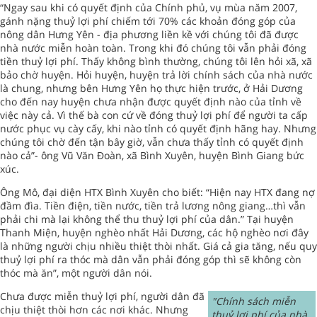
“Ngay sau khi có quyết định của Chính phủ, vụ mùa năm 2007,
gánh nặng thuỷ lợi phí chiếm tới 70% các khoản đóng góp của
nông dân Hưng Yên - địa phương liền kề với chúng tôi đã được
nhà nước miễn hoàn toàn. Trong khi đó chúng tôi vẫn phải đóng
tiền thuỷ lợi phí. Thấy không bình thường, chúng tôi lên hỏi xã, xã
bảo chờ huyện. Hỏi huyện, huyện trả lời chính sách của nhà nước
là chung, nhưng bên Hưng Yên họ thực hiện trước, ở Hải Dương
cho đến nay huyện chưa nhận được quyết định nào của tỉnh về
việc này cả. Vì thế bà con cứ về đóng thuỷ lợi phí để người ta cấp
nước phục vụ cày cấy, khi nào tỉnh có quyết định hãng hay. Nhưng
chúng tôi chờ đến tận bây giờ, vẫn chưa thấy tỉnh có quyết định
nào cả”- ông Vũ Văn Đoàn, xã Bình Xuyên, huyện Bình Giang bức
xúc.
Ông Mô, đại diện HTX Bình Xuyên cho biết: “Hiện nay HTX đang nợ
đầm đìa. Tiền điện, tiền nước, tiền trả lương nông giang…thì vẫn
phải chi mà lại không thể thu thuỷ lợi phí của dân.” Tại huyện
Thanh Miện, huyện nghèo nhất Hải Dương, các hộ nghèo nơi đây
là những người chịu nhiều thiệt thòi nhất. Giá cả gia tăng, nếu quy
thuỷ lợi phí ra thóc mà dân vẫn phải đóng góp thì sẽ không còn
thóc mà ăn”, một người dân nói.
Chưa được miễn thuỷ lợi phí, người dân đã
"Chính sách miễn
chịu thiệt thòi hơn các nơi khác. Nhưng
thuỷ lợi phí của nhà