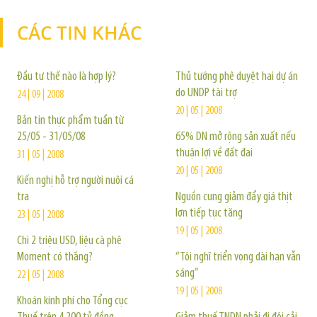
CÁC TIN KHÁC
TIN KHÁC
Đầu tư thế nào là hợp lý?
Thủ tướng phê duyệt hai dự án
do UNDP tài trợ
24 | 09 | 2008
20 | 05 | 2008
Bản tin thực phẩm tuần từ
25/05 - 31/05/08
65% DN mở rộng sản xuất nếu
thuận lợi về đất đai
31 | 05 | 2008
20 | 05 | 2008
Kiến nghị hỗ trợ người nuôi cá
tra
Nguồn cung giảm đẩy giá thịt
lợn tiếp tục tăng
23 | 05 | 2008
19 | 05 | 2008
Chi 2 triệu USD, liệu cà phê
Moment có thắng?
“Tôi nghĩ triển vọng dài hạn vẫn
sáng”
22 | 05 | 2008
19 | 05 | 2008
Khoán kinh phí cho Tổng cục