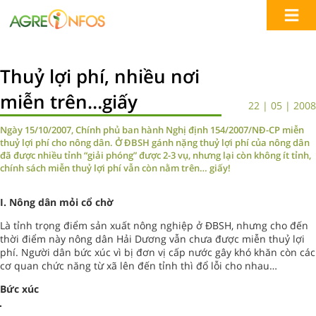
Thuỷ lợi phí, nhiều nơi
miễn trên…giấy
22 | 05 | 2008
Ngày 15/10/2007, Chính phủ ban hành Nghị định 154/2007/NĐ-CP miễn
thuỷ lợi phí cho nông dân. Ở ĐBSH gánh nặng thuỷ lợi phí của nông dân
đã được nhiều tỉnh “giải phóng” được 2-3 vụ, nhưng lại còn không ít tỉnh,
chính sách miễn thuỷ lợi phí vẫn còn nằm trên… giấy!
I. Nông dân mỏi cổ chờ
Là tỉnh trọng điểm sản xuất nông nghiệp ở ĐBSH, nhưng cho đến
thời điểm này nông dân Hải Dương vẫn chưa được miễn thuỷ lợi
phí. Người dân bức xúc vì bị đơn vị cấp nước gây khó khăn còn các
cơ quan chức năng từ xã lên đến tỉnh thì đổ lỗi cho nhau…
Bức xúc