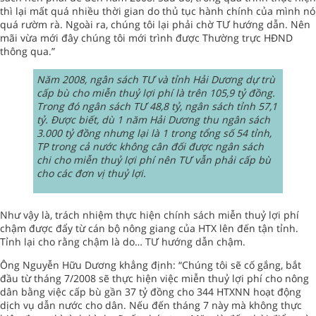
thì lại mất quá nhiều thời gian do thủ tục hành chính của mình nó
quá rườm rà. Ngoài ra, chúng tôi lại phải chờ TƯ hướng dẫn. Nên
mãi vừa mới đây chúng tôi mới trình được Thường trực HĐND
thông qua.”
Năm 2008, ngân sách TƯ và tỉnh Hải Dương dự trù
cấp bù cho miễn thuỷ lợi phí là trên 105,9 tỷ đồng.
Trong đó ngân sách TƯ 48,8 tỷ, ngân sách tỉnh 57,1
tỷ. Được biết, dù 1 năm Hải Dương thu ngân sách
3.000 tỷ đồng nhưng lại là 1 trong tổng số 54 tỉnh,
TP trong cả nước không cân đối được ngân sách
chi cho miễn thuỷ lợi phí nên TƯ vẫn phải cấp bù
cho các đơn vị thuỷ lợi.
Như vậy là, trách nhiệm thực hiện chính sách miễn thuỷ lợi phí
chậm được đẩy từ cán bộ nông giang của HTX lên đến tận tỉnh.
Tỉnh lại cho rằng chậm là do… TƯ hướng dẫn chậm.
Ông Nguyễn Hữu Dương khẳng định: “Chúng tôi sẽ cố gắng, bắt
đầu từ tháng 7/2008 sẽ thực hiện việc miễn thuỷ lợi phí cho nông
dân bằng việc cấp bù gần 37 tỷ đồng cho 344 HTXNN hoạt động
dịch vụ dẫn nước cho dân. Nếu đến tháng 7 này mà không thực