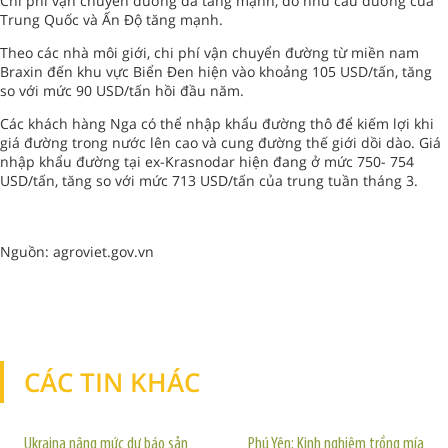
Chi phí vận chuyển đường đã tăng mạnh, do nhu cầu đường của
Trung Quốc và Ấn Độ tăng mạnh.
Theo các nhà môi giới, chi phí vận chuyển đường từ miền nam
Braxin đến khu vực Biển Đen hiện vào khoảng 105 USD/tấn, tăng
so với mức 90 USD/tấn hồi đầu năm.
Các khách hàng Nga có thể nhập khẩu đường thô để kiếm lợi khi
giá đường trong nước lên cao và cung đường thế giới dồi dào. Giá
nhập khẩu đường tại ex-Krasnodar hiện đang ở mức 750- 754
USD/tấn, tăng so với mức 713 USD/tấn của trung tuần tháng 3.
Nguồn: agroviet.gov.vn
CÁC TIN KHÁC
TIN KHÁC
Ukraina nâng mức dự báo sản
Phú Yên: Kinh nghiệm trồng mía