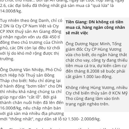
2.6, các đại biểu đã thống nhất giá sàn mua cá "quá lứa" là
14.000đ/kg.
Tuy nhiên theo ông Danh, chỉ có
Tiền Giang: DN không có tiền
2 DN là Cty CP Nam Việt và Cty
mua cá, hàng ngàn công nhân
CP XNX thuỷ sản An Giang đồng
sẽ mất việc
ý nhận nguồn vốn ưu đãi 450 tỉ
đồng theo chủ trương của Chính
Ông Dương Ngọc Minh, Tổng
phủ, các DN còn lại đều từ chối
giám đốc Cty CP Hùng Vương
với lý do khó mở rộng được thị
vừa cho biết, do ngân hàng thắt
trường.
chặt cho vay, công ty đang thiếu
tiền mua cá tra, dự kiến cầm cự
Ông Dương Văn Nhiệp, Phó Chủ
đến tháng 8.2008 sẽ buộc phải
tịch Hiệp hội Thuỷ sản Đồng
cắt giảm 1.000 lao động.
Tháp cho biết: Nếu chỉ dừng lại
ở hành động "bơm tiền" cho DN
Không riêng Hùng Vương, nhiều
thì nhiều khả năng chúng ta chỉ
Cty chế biến thủy sản ở KCN Mỹ
giúp ngư dân "cắt lỗ". Bởi giá
Tho cũng đang lâm vào tình
thành chăn nuôi hiện đã lên đến
trạng ngặt nghèo trên.
16.000đ/kg, nếu chấp nhận bán
với giá sàn mà nhiều địa phương
mới "thống nhất", ngư dân sẽ lỗ từ 1.500- 2.000đ/kg.