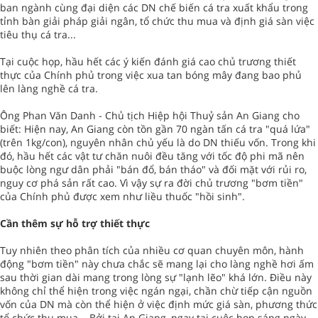
ban ngành cùng đại diện các DN chế biến cá tra xuất khẩu trong
tỉnh bàn giải pháp giải ngân, tổ chức thu mua và định giá sàn việc
tiêu thụ cá tra...
Tại cuộc họp, hầu hết các ý kiến đánh giá cao chủ trương thiết
thực của Chính phủ trong việc xua tan bóng mây đang bao phủ
lên làng nghề cá tra.
Ông Phan Văn Danh - Chủ tịch Hiệp hội Thuỷ sản An Giang cho
biết: Hiện nay, An Giang còn tồn gần 70 ngàn tấn cá tra "quá lứa"
(trên 1kg/con), nguyên nhân chủ yếu là do DN thiếu vốn. Trong khi
đó, hầu hết các vật tư chăn nuôi đều tăng với tốc độ phi mã nên
buộc lòng ngư dân phải "bán đổ, bán tháo" và đối mặt với rủi ro,
nguy cơ phá sản rất cao. Vì vậy sự ra đời chủ trương "bơm tiền"
của Chính phủ được xem như liều thuốc "hồi sinh".
Cần thêm sự hỗ trợ thiết thực
Tuy nhiên theo phân tích của nhiều cơ quan chuyên môn, hành
động "bơm tiền" này chưa chắc sẽ mang lại cho làng nghề hơi ấm
sau thời gian dài mang trong lòng sự "lạnh lẽo" khá lớn. Điều này
không chỉ thể hiện trong việc ngán ngại, chần chừ tiếp cận nguồn
vốn của DN mà còn thể hiện ở việc định mức giá sàn, phương thức
tổ chức thu mua... Bởi tại An Giang, ngay tại cuộc họp sáng ngày