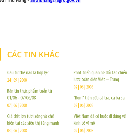
An Thu Hằng -
anthuhang@agro.gov.vn
CÁC TIN KHÁC
TIN KHÁC
Đầu tư thế nào là hợp lý?
Phát triển quan hệ đối tác chiến
lược toàn diện Việt – Trung
24 | 09 | 2008
02 | 06 | 2008
Bản tin thực phẩm tuần từ
01/06 - 07/06/08
"Bơm" tiền cứu cá tra, cá ba sa
07 | 06 | 2008
02 | 06 | 2008
Giá thịt lợn tươi sống và chế
Việt Nam đã có bước đi đúng về
biến tại các siêu thị tăng mạnh
kinh tế vĩ mô
03 | 06 | 2008
02 | 06 | 2008