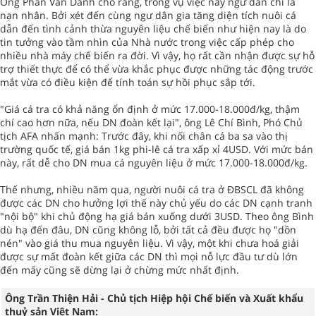
Ông Phan Văn Danh cho rằng, trong vụ việc này ngư dân chỉ là
nạn nhân. Bởi xét đến cùng ngư dân gia tăng diện tích nuôi cá
dẫn đến tình cảnh thừa nguyên liệu chế biến như hiện nay là do
tin tưởng vào tầm nhìn của Nhà nước trong việc cấp phép cho
nhiều nhà máy chế biến ra đời. Vì vậy, họ rất cần nhận được sự hỗ
trợ thiết thực để có thể vừa khắc phục được những tác động trước
mắt vừa có điều kiện để tính toán sự hồi phục sắp tới.
"Giá cá tra có khả năng ổn định ở mức 17.000-18.000đ/kg, thậm
chí cao hơn nữa, nếu DN đoàn kết lại", ông Lê Chí Bình, Phó Chủ
tịch AFA nhấn mạnh: Trước đây, khi nối chân cá ba sa vào thị
trường quốc tế, giá bán 1kg phi-lê cá tra xấp xỉ 4USD. Với mức bán
này, rất dễ cho DN mua cá nguyên liệu ở mức 17.000-18.000đ/kg.
Thế nhưng, nhiều năm qua, người nuôi cá tra ở ĐBSCL đã không
được các DN cho hưởng lợi thế này chủ yếu do các DN cạnh tranh
"nội bộ" khi chủ động hạ giá bán xuống dưới 3USD. Theo ông Bình
dù hạ đến đâu, DN cũng không lỗ, bởi tất cả đều được họ "dồn
nén" vào giá thu mua nguyên liệu. Vì vậy, một khi chưa hoá giải
được sự mất đoàn kết giữa các DN thì mọi nỗ lực đầu tư dù lớn
đến mấy cũng sẽ dừng lại ở chừng mức nhất định.
Ông Trần Thiện Hải - Chủ tịch Hiệp hội Chế biến và Xuất khẩu
thuỷ sản Việt Nam: