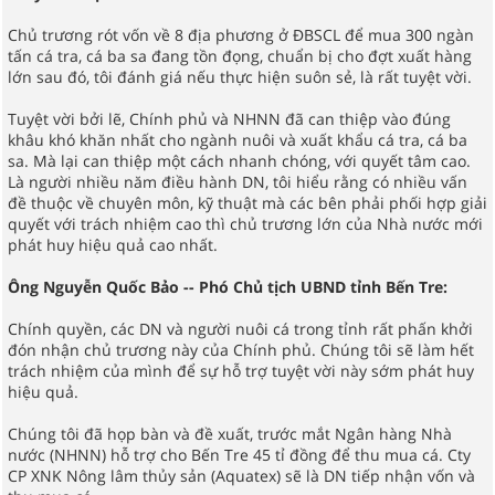
Chủ trương rót vốn về 8 địa phương ở ĐBSCL để mua 300 ngàn
tấn cá tra, cá ba sa đang tồn đọng, chuẩn bị cho đợt xuất hàng
lớn sau đó, tôi đánh giá nếu thực hiện suôn sẻ, là rất tuyệt vời.
Tuyệt vời bởi lẽ, Chính phủ và NHNN đã can thiệp vào đúng
khâu khó khăn nhất cho ngành nuôi và xuất khẩu cá tra, cá ba
sa. Mà lại can thiệp một cách nhanh chóng, với quyết tâm cao.
Là người nhiều năm điều hành DN, tôi hiểu rằng có nhiều vấn
đề thuộc về chuyên môn, kỹ thuật mà các bên phải phối hợp giải
quyết với trách nhiệm cao thì chủ trương lớn của Nhà nước mới
phát huy hiệu quả cao nhất.
Ông Nguyễn Quốc Bảo -- Phó Chủ tịch UBND tỉnh Bến Tre:
Chính quyền, các DN và người nuôi cá trong tỉnh rất phấn khởi
đón nhận chủ trương này của Chính phủ. Chúng tôi sẽ làm hết
trách nhiệm của mình để sự hỗ trợ tuyệt vời này sớm phát huy
hiệu quả.
Chúng tôi đã họp bàn và đề xuất, trước mắt Ngân hàng Nhà
nước (NHNN) hỗ trợ cho Bến Tre 45 tỉ đồng để thu mua cá. Cty
CP XNK Nông lâm thủy sản (Aquatex) sẽ là DN tiếp nhận vốn và