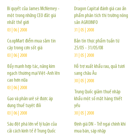
Bí quyết của James McNerney -
Dragon Capital đánh giá cao ấn
một trong những CEO đắt giá
phẩm phân tích thị trường nông
nhất thế giới
sản AGROINFO
03 | 06 | 2008
31 | 05 | 2008
Co.opMart điểm mua sắm tin
Bản tin thực phẩm tuần từ
cậy trong cơn sốt giá
25/05 - 31/05/08
03 | 06 | 2008
31 | 05 | 2008
Đẩy mạnh hợp tác, nâng kim
Hỗ trợ xuất khẩu rau, quả tươi
ngạch thương mại Việt-Anh lên
sang châu Âu
cao hơn nữa
30 | 05 | 2008
03 | 06 | 2008
Trung Quốc giảm thuế nhập
Gạo và phân urê sẽ được áp
khẩu một số mặt hàng thiết
dụng thuế tuyệt đối
yếu
03 | 06 | 2008
30 | 05 | 2008
Sáu đột phá lớn về lý luận của
Định giá DN - Trở ngại chính khi
cải cách kinh tế ở Trung Quốc
mua bán, sáp nhập