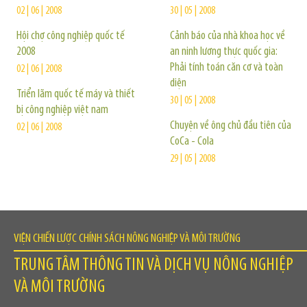
02 | 06 | 2008
30 | 05 | 2008
Hội chợ công nghiệp quốc tế
Cảnh báo của nhà khoa học về
2008
an ninh lương thực quốc gia:
Phải tính toán căn cơ và toàn
02 | 06 | 2008
diện
Triển lãm quốc tế máy và thiết
30 | 05 | 2008
bị công nghiệp việt nam
Chuyện về ông chủ đầu tiên của
02 | 06 | 2008
CoCa - Cola
29 | 05 | 2008
VIỆN CHIẾN LƯỢC CHÍNH SÁCH NÔNG NGHIỆP VÀ MÔI TRƯỜNG
TRUNG TÂM THÔNG TIN VÀ DỊCH VỤ NÔNG NGHIỆP
VÀ MÔI TRƯỜNG