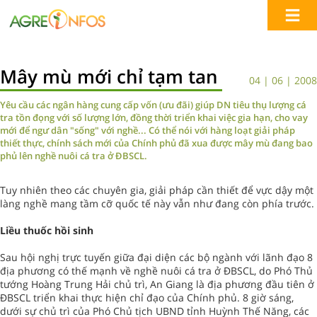
Mây mù mới chỉ tạm tan
04 | 06 | 2008
Yêu cầu các ngân hàng cung cấp vốn (ưu đãi) giúp DN tiêu thụ lượng cá
tra tồn đọng với số lượng lớn, đồng thời triển khai việc gia hạn, cho vay
mới để ngư dân "sống" với nghề... Có thể nói với hàng loạt giải pháp
thiết thực, chính sách mới của Chính phủ đã xua được mây mù đang bao
phủ lên nghề nuôi cá tra ở ĐBSCL.
Tuy nhiên theo các chuyên gia, giải pháp cần thiết để vực dậy một
làng nghề mang tầm cỡ quốc tế này vẫn như đang còn phía trước.
Liều thuốc hồi sinh
Sau hội nghị trực tuyến giữa đại diện các bộ ngành với lãnh đạo 8
địa phương có thế mạnh về nghề nuôi cá tra ở ĐBSCL, do Phó Thủ
tướng Hoàng Trung Hải chủ trì, An Giang là địa phương đầu tiên ở
ĐBSCL triển khai thực hiện chỉ đạo của Chính phủ. 8 giờ sáng,
dưới sự chủ trì của Phó Chủ tịch UBND tỉnh Huỳnh Thế Năng, các