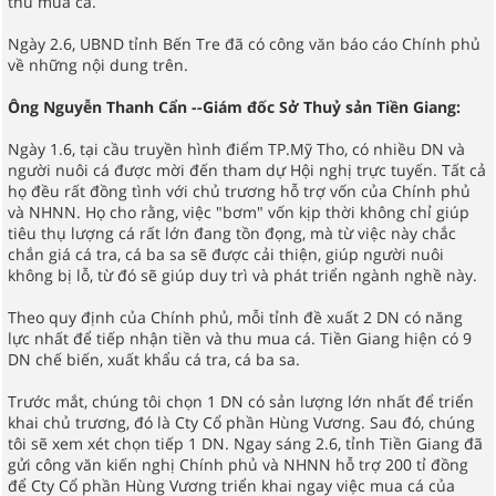
thu mua cá.
Ngày 2.6, UBND tỉnh Bến Tre đã có công văn báo cáo Chính phủ
về những nội dung trên.
Ông Nguyễn Thanh Cẩn --Giám đốc Sở Thuỷ sản Tiền Giang:
Ngày 1.6, tại cầu truyền hình điểm TP.Mỹ Tho, có nhiều DN và
người nuôi cá được mời đến tham dự Hội nghị trực tuyến. Tất cả
họ đều rất đồng tình với chủ trương hỗ trợ vốn của Chính phủ
và NHNN. Họ cho rằng, việc "bơm" vốn kịp thời không chỉ giúp
tiêu thụ lượng cá rất lớn đang tồn đọng, mà từ việc này chắc
chắn giá cá tra, cá ba sa sẽ được cải thiện, giúp người nuôi
không bị lỗ, từ đó sẽ giúp duy trì và phát triển ngành nghề này.
Theo quy định của Chính phủ, mỗi tỉnh đề xuất 2 DN có năng
lực nhất để tiếp nhận tiền và thu mua cá. Tiền Giang hiện có 9
DN chế biến, xuất khẩu cá tra, cá ba sa.
Trước mắt, chúng tôi chọn 1 DN có sản lượng lớn nhất để triển
khai chủ trương, đó là Cty Cổ phần Hùng Vương. Sau đó, chúng
tôi sẽ xem xét chọn tiếp 1 DN. Ngay sáng 2.6, tỉnh Tiền Giang đã
gửi công văn kiến nghị Chính phủ và NHNN hỗ trợ 200 tỉ đồng
để Cty Cổ phần Hùng Vương triển khai ngay việc mua cá của