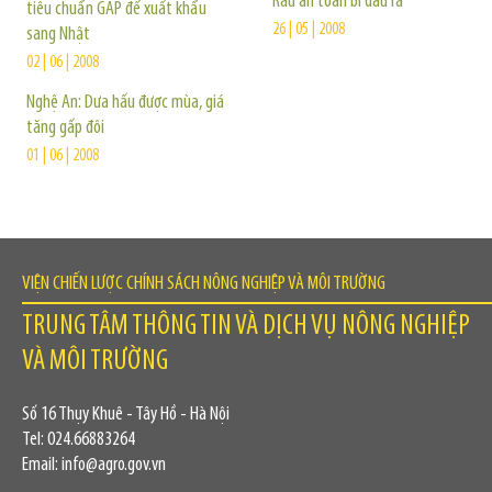
Rau an toàn bí đầu ra
tiêu chuẩn GAP để xuất khẩu
26 | 05 | 2008
sang Nhật
02 | 06 | 2008
Nghệ An: Dưa hấu được mùa, giá
tăng gấp đôi
01 | 06 | 2008
VIỆN CHIẾN LƯỢC CHÍNH SÁCH NÔNG NGHIỆP VÀ MÔI TRƯỜNG
TRUNG TÂM THÔNG TIN VÀ DỊCH VỤ NÔNG NGHIỆP
VÀ MÔI TRƯỜNG
Số 16 Thụy Khuê - Tây Hồ - Hà Nội
Tel: 024.66883264
Email: info@agro.gov.vn