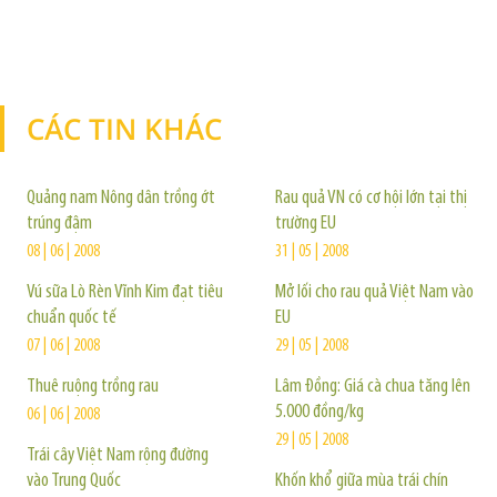
CÁC TIN KHÁC
TIN KHÁC
Quảng nam Nông dân trồng ớt
Rau quả VN có cơ hội lớn tại thị
trúng đậm
trường EU
08 | 06 | 2008
31 | 05 | 2008
Vú sữa Lò Rèn Vĩnh Kim đạt tiêu
Mở lối cho rau quả Việt Nam vào
chuẩn quốc tế
EU
07 | 06 | 2008
29 | 05 | 2008
Thuê ruộng trồng rau
Lâm Đồng: Giá cà chua tăng lên
5.000 đồng/kg
06 | 06 | 2008
29 | 05 | 2008
Trái cây Việt Nam rộng đường
vào Trung Quốc
Khốn khổ giữa mùa trái chín