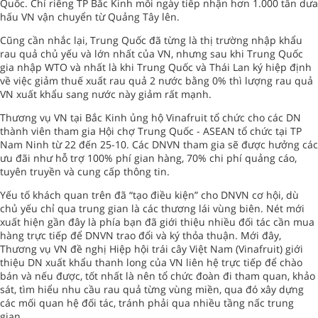
Quốc. Chỉ riêng TP Bắc Kinh mỗi ngày tiếp nhận hơn 1.000 tấn dưa
hấu VN vận chuyển từ Quảng Tây lên.
Cũng cần nhắc lại, Trung Quốc đã từng là thị trường nhập khẩu
rau quả chủ yếu và lớn nhất của VN, nhưng sau khi Trung Quốc
gia nhập WTO và nhất là khi Trung Quốc và Thái Lan ký hiệp định
về việc giảm thuế xuất rau quả 2 nước bằng 0% thì lượng rau quả
VN xuất khẩu sang nước này giảm rất mạnh.
Thương vụ VN tại Bắc Kinh ủng hộ Vinafruit tổ chức cho các DN
thành viên tham gia Hội chợ Trung Quốc - ASEAN tổ chức tại TP
Nam Ninh từ 22 đến 25-10. Các DNVN tham gia sẽ được hưởng các
ưu đãi như hỗ trợ 100% phí gian hàng, 70% chi phí quảng cáo,
tuyên truyền và cung cấp thông tin.
Yếu tố khách quan trên đã “tạo điều kiện” cho DNVN cơ hội, dù
chủ yếu chỉ qua trung gian là các thương lái vùng biên. Nét mới
xuất hiện gần đây là phía bạn đã giới thiệu nhiều đối tác cần mua
hàng trực tiếp để DNVN trao đổi và ký thỏa thuận. Mới đây,
Thương vụ VN đề nghị Hiệp hội trái cây Việt Nam (Vinafruit) giới
thiệu DN xuất khẩu thanh long của VN liên hệ trực tiếp để chào
bán và nếu được, tốt nhất là nên tổ chức đoàn đi tham quan, khảo
sát, tìm hiểu nhu cầu rau quả từng vùng miền, qua đó xây dựng
các mối quan hệ đối tác, tránh phải qua nhiều tầng nấc trung
gian.