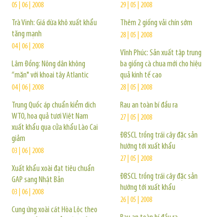
05 | 06 | 2008
29 | 05 | 2008
Trà Vinh: Giá dừa khô xuất khẩu
Thêm 2 giống vải chín sớm
tăng mạnh
28 | 05 | 2008
04 | 06 | 2008
Vĩnh Phúc: Sản xuất tập trung
Lâm Đồng: Nông dân không
ba giống cà chua mới cho hiệu
“mặn" với khoai tây Atlantic
quả kinh tế cao
04 | 06 | 2008
28 | 05 | 2008
Trung Quốc áp chuẩn kiểm dịch
Rau an toàn bí đầu ra
WTO, hoa quả tươi Việt Nam
27 | 05 | 2008
xuất khẩu qua cửa khẩu Lào Cai
ĐBSCL trồng trái cây đặc sản
giảm
hướng tới xuất khẩu
03 | 06 | 2008
27 | 05 | 2008
Xuất khẩu xoài đạt tiêu chuẩn
ĐBSCL trồng trái cây đặc sản
GAP sang Nhật Bản
hướng tới xuất khẩu
03 | 06 | 2008
26 | 05 | 2008
Cung ứng xoài cát Hòa Lộc theo