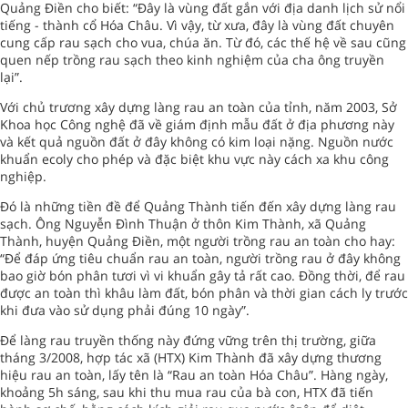
Quảng Điền cho biết: “Đây là vùng đất gắn với địa danh lịch sử nổi
tiếng - thành cổ Hóa Châu. Vì vậy, từ xưa, đây là vùng đất chuyên
cung cấp rau sạch cho vua, chúa ăn. Từ đó, các thế hệ về sau cũng
quen nếp trồng rau sạch theo kinh nghiệm của cha ông truyền
lại”.
Với chủ trương xây dựng làng rau an toàn của tỉnh, năm 2003, Sở
Khoa học Công nghệ đã về giám định mẫu đất ở địa phương này
và kết quả nguồn đất ở đây không có kim loại nặng. Nguồn nước
khuẩn ecoly cho phép và đặc biệt khu vực này cách xa khu công
nghiệp.
Đó là những tiền đề để Quảng Thành tiến đến xây dựng làng rau
sạch. Ông Nguyễn Đình Thuận ở thôn Kim Thành, xã Quảng
Thành, huyện Quảng Điền, một người trồng rau an toàn cho hay:
“Để đáp ứng tiêu chuẩn rau an toàn, người trồng rau ở đây không
bao giờ bón phân tươi vì vi khuẩn gây tả rất cao. Đồng thời, để rau
được an toàn thì khâu làm đất, bón phân và thời gian cách ly trước
khi đưa vào sử dụng phải đúng 10 ngày”.
Để làng rau truyền thống này đứng vững trên thị trường, giữa
tháng 3/2008, hợp tác xã (HTX) Kim Thành đã xây dựng thương
hiệu rau an toàn, lấy tên là “Rau an toàn Hóa Châu”. Hàng ngày,
khoảng 5h sáng, sau khi thu mua rau của bà con, HTX đã tiến