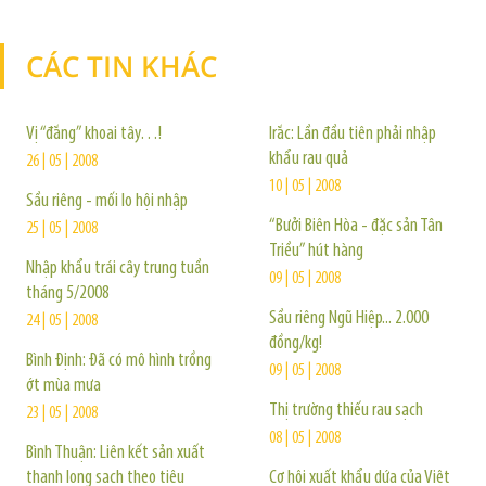
CÁC TIN KHÁC
TIN KHÁC
Vị “đắng” khoai tây…!
Irắc: Lần đầu tiên phải nhập
khẩu rau quả
26 | 05 | 2008
10 | 05 | 2008
Sầu riêng - mối lo hội nhập
“Bưởi Biên Hòa - đặc sản Tân
25 | 05 | 2008
Triều” hút hàng
Nhập khẩu trái cây trung tuần
09 | 05 | 2008
tháng 5/2008
Sầu riêng Ngũ Hiệp... 2.000
24 | 05 | 2008
đồng/kg!
Bình Định: Đã có mô hình trồng
09 | 05 | 2008
ớt mùa mưa
Thị trường thiếu rau sạch
23 | 05 | 2008
08 | 05 | 2008
Bình Thuận: Liên kết sản xuất
thanh long sạch theo tiêu
Cơ hội xuất khẩu dứa của Việt