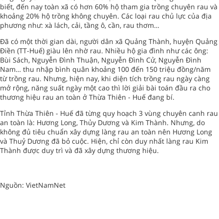
biết, đến nay toàn xã có hơn 60% hộ tham gia trồng chuyên rau và
khoảng 20% hộ trồng không chuyên. Các loại rau chủ lực của địa
phương như: xà lách, cải, tầng ô, cần, rau thơm…
Đã có một thời gian dài, người dân xã Quảng Thành, huyện Quảng
Điền (TT-Huế) giàu lên nhờ rau. Nhiều hộ gia đình như các ông:
Bùi Sách, Nguyễn Đình Thuận, Nguyễn Đình Cử, Nguyễn Đình
Nam… thu nhập bình quân khoảng 100 đến 150 triệu đồng/năm
từ trồng rau. Nhưng, hiện nay, khi diện tích trồng rau ngày càng
mở rộng, năng suất ngày một cao thì lời giải bài toán đầu ra cho
thương hiệu rau an toàn ở Thừa Thiên - Huế đang bí.
Tỉnh Thừa Thiên - Huế đã từng quy hoạch 3 vùng chuyên canh rau
an toàn là: Hương Long, Thủy Dương và Kim Thành. Nhưng, do
không đủ tiêu chuẩn xây dựng làng rau an toàn nên Hương Long
và Thuỷ Dương đã bỏ cuộc. Hiện, chỉ còn duy nhất làng rau Kim
Thành được duy trì và đã xây dựng thương hiệu.
Nguồn: VietNamNet