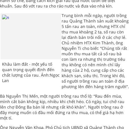
hành sơ chế, bằng cách kích giải rau qua nước ôzôn để diệt
khuẩn. Sau đó vớt rau ra cho ráo nước và đưa vào nhà kín.
Trung bình mỗi ngày, người trồng
rau Quảng Thành sản xuất khoảng
5 tấn rau an toàn, nhưng HTX chỉ
thu mua khoảng 2 tạ, số rau còn
lại đành bán trôi nổi ở các chợ lẻ.
Chủ nhiệm HTX Kim Thành, ông
Nguyễn Ti cho biết: “Chúng tôi rất
muốn thu mua tất cả số rau bà
con làm ra nhưng thị trường tiêu
Khâu làm đất - một yếu tố
thụ không có nên mình chỉ lấy
quan trọng quyết định đến
hàng của 2 hộ, cung cấp cho các
chất lượng của rau. Ảnh:Ngọc
khách sạn, siêu thị. Trong khi đó,
Lan
số người trồng rau an toàn ở địa
phương lên đến hàng trăm người”.
Bà Nguyễn Thị Mến, một người trồng rau thổ lộ: “Rau đến mùa,
mình cắt bán không kịp, nhiều khi chết héo. Có ngày, tui chở rau
lên chợ Đông Ba bán lẻ nhưng rất khó khăn". Người trồng rau ở
đây mong muốn có đầu mối đứng ra thu mua, có thể giá hạ hơn
một tí.
Ông Nguyễn Văn Khoa, Phó Chủ tịch UBND xã Quảng Thành cho