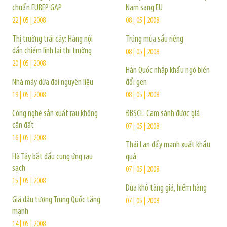
chuẩn EUREP GAP
Nam sang EU
22 | 05 | 2008
08 | 05 | 2008
Thị trường trái cây: Hàng nội
Trúng mùa sầu riêng
dần chiếm lĩnh lại thị trường
08 | 05 | 2008
20 | 05 | 2008
Hàn Quốc nhập khẩu ngô biến
Nhà máy dừa đói nguyên liệu
đổi gen
19 | 05 | 2008
08 | 05 | 2008
Công nghệ sản xuất rau không
ĐBSCL: Cam sành được giá
cần đất
07 | 05 | 2008
16 | 05 | 2008
Thái Lan đẩy mạnh xuất khẩu
Hà Tây bắt đầu cung ứng rau
quả
sạch
07 | 05 | 2008
15 | 05 | 2008
Dừa khô tăng giá, hiếm hàng
Giá đậu tương Trung Quốc tăng
07 | 05 | 2008
mạnh
14 | 05 | 2008