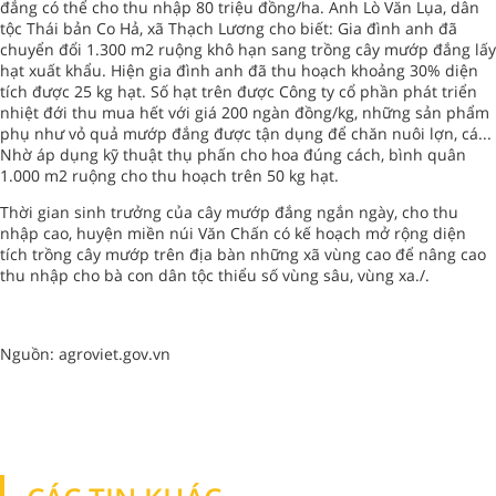
đắng có thể cho thu nhập 80 triệu đồng/ha. Anh Lò Văn Lụa, dân
tộc Thái bản Co Hả, xã Thạch Lương cho biết: Gia đình anh đã
chuyển đổi 1.300 m2 ruộng khô hạn sang trồng cây mướp đắng lấy
hạt xuất khẩu. Hiện gia đình anh đã thu hoạch khoảng 30% diện
tích được 25 kg hạt. Số hạt trên được Công ty cổ phần phát triển
nhiệt đới thu mua hết với giá 200 ngàn đồng/kg, những sản phẩm
phụ như vỏ quả mướp đắng được tận dụng để chăn nuôi lợn, cá...
Nhờ áp dụng kỹ thuật thụ phấn cho hoa đúng cách, bình quân
1.000 m2 ruộng cho thu hoạch trên 50 kg hạt.
Thời gian sinh trưởng của cây mướp đắng ngắn ngày, cho thu
nhập cao, huyện miền núi Văn Chấn có kế hoạch mở rộng diện
tích trồng cây mướp trên địa bàn những xã vùng cao để nâng cao
thu nhập cho bà con dân tộc thiểu số vùng sâu, vùng xa./.
Nguồn: agroviet.gov.vn