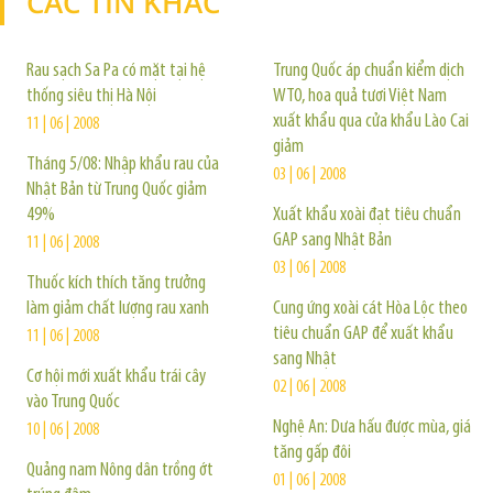
CÁC TIN KHÁC
TIN KHÁC
Rau sạch Sa Pa có mặt tại hệ
Trung Quốc áp chuẩn kiểm dịch
thống siêu thị Hà Nội
WTO, hoa quả tươi Việt Nam
xuất khẩu qua cửa khẩu Lào Cai
11 | 06 | 2008
giảm
Tháng 5/08: Nhập khẩu rau của
03 | 06 | 2008
Nhật Bản từ Trung Quốc giảm
49%
Xuất khẩu xoài đạt tiêu chuẩn
GAP sang Nhật Bản
11 | 06 | 2008
03 | 06 | 2008
Thuốc kích thích tăng trưởng
làm giảm chất lượng rau xanh
Cung ứng xoài cát Hòa Lộc theo
tiêu chuẩn GAP để xuất khẩu
11 | 06 | 2008
sang Nhật
Cơ hội mới xuất khẩu trái cây
02 | 06 | 2008
vào Trung Quốc
Nghệ An: Dưa hấu được mùa, giá
10 | 06 | 2008
tăng gấp đôi
Quảng nam Nông dân trồng ớt
01 | 06 | 2008