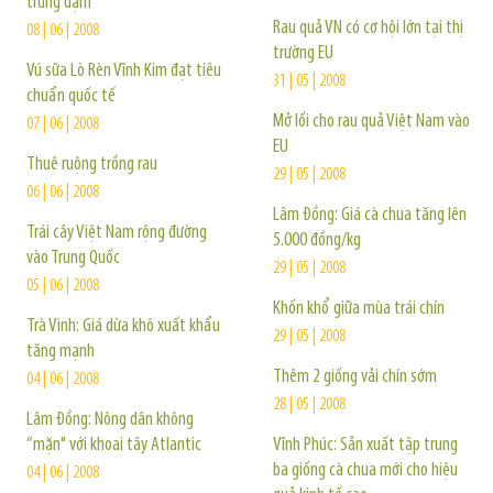
trúng đậm
Rau quả VN có cơ hội lớn tại thị
08 | 06 | 2008
trường EU
Vú sữa Lò Rèn Vĩnh Kim đạt tiêu
31 | 05 | 2008
chuẩn quốc tế
Mở lối cho rau quả Việt Nam vào
07 | 06 | 2008
EU
Thuê ruộng trồng rau
29 | 05 | 2008
06 | 06 | 2008
Lâm Đồng: Giá cà chua tăng lên
Trái cây Việt Nam rộng đường
5.000 đồng/kg
vào Trung Quốc
29 | 05 | 2008
05 | 06 | 2008
Khốn khổ giữa mùa trái chín
Trà Vinh: Giá dừa khô xuất khẩu
29 | 05 | 2008
tăng mạnh
Thêm 2 giống vải chín sớm
04 | 06 | 2008
28 | 05 | 2008
Lâm Đồng: Nông dân không
“mặn" với khoai tây Atlantic
Vĩnh Phúc: Sản xuất tập trung
ba giống cà chua mới cho hiệu
04 | 06 | 2008