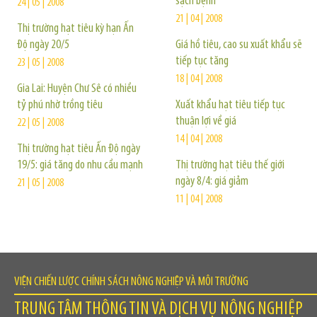
sạch bệnh
24 | 05 | 2008
21 | 04 | 2008
Thị trường hạt tiêu kỳ hạn Ấn
Độ ngày 20/5
Giá hồ tiêu, cao su xuất khẩu sẽ
tiếp tục tăng
23 | 05 | 2008
18 | 04 | 2008
Gia Lai: Huyện Chư Sê có nhiều
tỷ phú nhờ trồng tiêu
Xuất khẩu hạt tiêu tiếp tục
thuận lợi về giá
22 | 05 | 2008
14 | 04 | 2008
Thị trường hạt tiêu Ấn Độ ngày
19/5: giá tăng do nhu cầu mạnh
Thị trường hạt tiêu thế giới
ngày 8/4: giá giảm
21 | 05 | 2008
11 | 04 | 2008
VIỆN CHIẾN LƯỢC CHÍNH SÁCH NÔNG NGHIỆP VÀ MÔI TRƯỜNG
TRUNG TÂM THÔNG TIN VÀ DỊCH VỤ NÔNG NGHIỆP