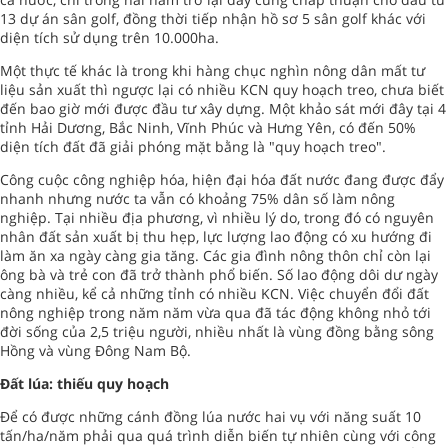
13 dự án sân golf, đồng thời tiếp nhận hồ sơ 5 sân golf khác với
diện tích sử dụng trên 10.000ha.
Một thực tế khác là trong khi hàng chục nghìn nông dân mất tư
liệu sản xuất thì ngược lại có nhiều KCN quy hoạch treo, chưa biết
đến bao giờ mới được đầu tư xây dựng. Một khảo sát mới đây tại 4
tỉnh Hải Dương, Bắc Ninh, Vĩnh Phúc và Hưng Yên, có đến 50%
diện tích đất đã giải phóng mặt bằng là "quy hoạch treo".
Công cuộc công nghiệp hóa, hiện đại hóa đất nước đang được đẩy
nhanh nhưng nước ta vẫn có khoảng 75% dân số làm nông
nghiệp. Tại nhiều địa phương, vì nhiều lý do, trong đó có nguyên
nhân đất sản xuất bị thu hẹp, lực lượng lao động có xu hướng đi
làm ăn xa ngày càng gia tăng. Các gia đình nông thôn chỉ còn lại
ông bà và trẻ con đã trở thành phổ biến. Số lao động dôi dư ngày
càng nhiều, kể cả những tỉnh có nhiều KCN. Việc chuyển đổi đất
nông nghiệp trong năm năm vừa qua đã tác động không nhỏ tới
đời sống của 2,5 triệu người, nhiều nhất là vùng đồng bằng sông
Hồng và vùng Đông Nam Bộ.
Đất lúa: thiếu quy hoạch
Để có được những cánh đồng lúa nước hai vụ với năng suất 10
tấn/ha/năm phải qua quá trình diễn biến tự nhiên cùng với công