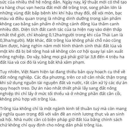
sức của nhiều thế hệ nông dân. Ngày nay, kỹ thuật mới có thể tạo
ra hàng chục vạn hecta đất mới để trồng trọt, song phần lớn là
những vùng đất bấp bênh khi khí hậu thay đổi, dễ xói mòn, bạc
màu và điều quan trọng là những dinh dưỡng trong sản phẩm
không cao bằng sản phẩm ở những cánh đồng lúa thâm canh
nhiều đời. Diện tích đất canh tác của ta hiện nay vào diện thấp
nhất thế giới, chỉ khoảng 0,12ha/người trong khi của Thái Lan là
0,3ha/người). Mặt khác, đất trồng lúa không phải chỗ nào cũng
làm được, hàng nghìn năm mới hình thành sinh thái đất lúa và
một khi đã bị bê tông hoá sẽ không còn cơ hội quay lại sản xuất
nông nghiệp. Do vậy, bằng mọi giá phải giữ lại 3,8 đến 4 triệu ha
đất lúa và coi đó là vùng bất khả xâm phạm.
Tuy nhiên, Việt Nam hiện lại đang thiếu bản quy hoạch cụ thể về
đất nông nghiệp. Các địa phương, trên cơ sở cân nhắc thận trọng
khi sử dụng nguồn tài nguyên đất và nước, rất cần xử lý các dự án
quy hoạch treo. Dự án nào nhất thiết phải lấy sang đất nông
nghiệp thì chỉ lấy ở mức tối thiểu và ở những phần đất cằn cỗi,
không phù hợp với trồng lúa.
Trồng lúa không chỉ là một ngành kinh tế thuần tuý mà còn mang
ý nghĩa quan trọng đối với vấn đề an ninh lương thực và an sinh
xã hội. Nhà nước cần có biện pháp giữ đất lúa bằng chính sách
chứ không chỉ quy định cho nông dân phải trồng lúa.