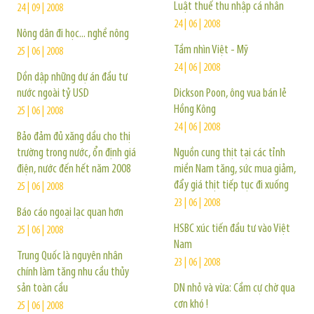
Luật thuế thu nhập cá nhân
24 | 09 | 2008
24 | 06 | 2008
Nông dân đi học... nghề nông
Tầm nhìn Việt - Mỹ
25 | 06 | 2008
24 | 06 | 2008
Dồn dập những dự án đầu tư
nước ngoài tỷ USD
Dickson Poon, ông vua bán lẻ
Hồng Kông
25 | 06 | 2008
24 | 06 | 2008
Bảo đảm đủ xăng dầu cho thị
trường trong nước, ổn định giá
Nguồn cung thịt tại các tỉnh
điện, nước đến hết năm 2008
miền Nam tăng, sức mua giảm,
đẩy giá thịt tiếp tục đi xuống
25 | 06 | 2008
23 | 06 | 2008
Báo cáo ngoại lạc quan hơn
HSBC xúc tiến đầu tư vào Việt
25 | 06 | 2008
Nam
Trung Quốc là nguyên nhân
23 | 06 | 2008
chính làm tăng nhu cầu thủy
sản toàn cầu
DN nhỏ và vừa: Cầm cự chờ qua
cơn khó !
25 | 06 | 2008