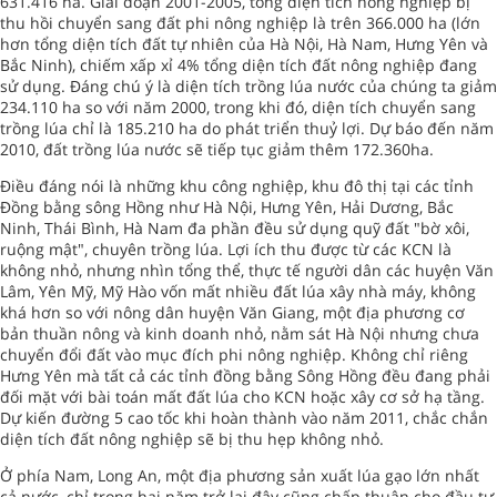
631.416 ha. Giai đoạn 2001-2005, tổng diện tích nông nghiệp bị
thu hồi chuyển sang đất phi nông nghiệp là trên 366.000 ha (lớn
hơn tổng diện tích đất tự nhiên của Hà Nội, Hà Nam, Hưng Yên và
Bắc Ninh), chiếm xấp xỉ 4% tổng diện tích đất nông nghiệp đang
sử dụng. Đáng chú ý là diện tích trồng lúa nước của chúng ta giảm
234.110 ha so với năm 2000, trong khi đó, diện tích chuyển sang
trồng lúa chỉ là 185.210 ha do phát triển thuỷ lợi. Dự báo đến năm
2010, đất trồng lúa nước sẽ tiếp tục giảm thêm 172.360ha.
Điều đáng nói là những khu công nghiệp, khu đô thị tại các tỉnh
Đồng bằng sông Hồng như Hà Nội, Hưng Yên, Hải Dương, Bắc
Ninh, Thái Bình, Hà Nam đa phần đều sử dụng quỹ đất "bờ xôi,
ruộng mật", chuyên trồng lúa. Lợi ích thu được từ các KCN là
không nhỏ, nhưng nhìn tổng thể, thực tế người dân các huyện Văn
Lâm, Yên Mỹ, Mỹ Hào vốn mất nhiều đất lúa xây nhà máy, không
khá hơn so với nông dân huyện Văn Giang, một địa phương cơ
bản thuần nông và kinh doanh nhỏ, nằm sát Hà Nội nhưng chưa
chuyển đổi đất vào mục đích phi nông nghiệp. Không chỉ riêng
Hưng Yên mà tất cả các tỉnh đồng bằng Sông Hồng đều đang phải
đối mặt với bài toán mất đất lúa cho KCN hoặc xây cơ sở hạ tầng.
Dự kiến đường 5 cao tốc khi hoàn thành vào năm 2011, chắc chắn
diện tích đất nông nghiệp sẽ bị thu hẹp không nhỏ.
Ở phía Nam, Long An, một địa phương sản xuất lúa gạo lớn nhất
cả nước, chỉ trong hai năm trở lại đây cũng chấp thuận cho đầu tư