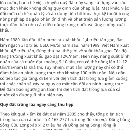
lúa nước, hạn chế việc chuyển quỹ đất này sang sử dụng vào các
mục đích khác không đúng quy định của pháp luật. Mặt khác, việc
đổi mới cơ chế quản lý và áp dụng tiến bộ khoa học kỹ thuật trong
nông nghiệp đã góp phần ổn định và phát triển sản lượng lương
thực đảm bảo nhu cầu tiêu dùng trong nước và tăng cường xuất
khẩu.
Năm 1989, lần đầu tiên nước ta xuất khẩu 1,4 triệu tấn gạo, đạt
kim ngạch 310 triệu USD. Mười năm sau, năm 1999, Việt Nam xuất
khẩu 4,5 triệu tấn, đứng thứ hai thế giới về xuất khẩu gạo. Tốc độ
tăng trưởng xuất khẩu gạo đạt 12%/năm. Hiện nay, năng suất bình
quân của cả nước đạt khoảng 9-10 tấn, còn có thể nâng lên 11-12
tấn/ha/năm là khả thi. Tuy nhiên, mức sản lượng này chỉ có thể
đảm bảo an ninh lương thực cho khoảng 100 triệu dân. Nếu dân
số tiếp tục gia tăng, đi kèm với diện tích đất trồng lúa giảm xuống
thì chắc chắn sẽ xảy ra nguy cơ mất cân đối an ninh lương thực.
Để đảm bảo ngưỡng an toàn thì diện tích đất trồng lúa của cả
nước cần được giữ như hiện nay.
Quỹ đất trồng lúa ngày càng thu hẹp
Theo kết quả kiểm kê đất đai năm 2005 cho thấy, tổng diện tích
trồng lúa của cả nước là 4.165.277 ha, trong đó khu vực Đồng bằng
Sông Cửu Long xấp xỉ 2 triệu ha và Đồng bằng Sông Hồng là