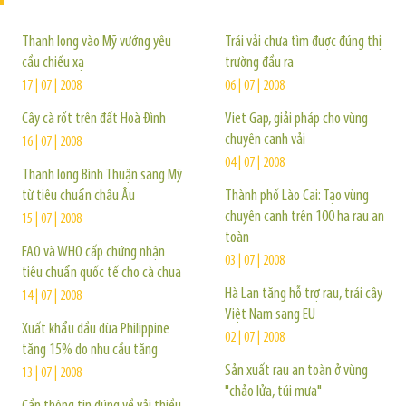
Thanh long vào Mỹ vướng yêu
Trái vải chưa tìm được đúng thị
cầu chiếu xạ
trường đầu ra
17 | 07 | 2008
06 | 07 | 2008
Cây cà rốt trên đất Hoà Đình
Viet Gap, giải pháp cho vùng
chuyên canh vải
16 | 07 | 2008
04 | 07 | 2008
Thanh long Bình Thuận sang Mỹ
từ tiêu chuẩn châu Âu
Thành phố Lào Cai: Tạo vùng
chuyên canh trên 100 ha rau an
15 | 07 | 2008
toàn
FAO và WHO cấp chứng nhận
03 | 07 | 2008
tiêu chuẩn quốc tế cho cà chua
Hà Lan tăng hỗ trợ rau, trái cây
14 | 07 | 2008
Việt Nam sang EU
Xuất khẩu dầu dừa Philippine
02 | 07 | 2008
tăng 15% do nhu cầu tăng
Sản xuất rau an toàn ở vùng
13 | 07 | 2008
"chảo lửa, túi mưa"