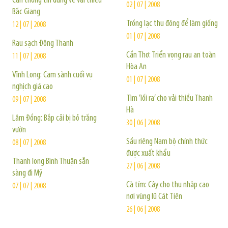
Cần thông tin đúng về vải thiều
02 | 07 | 2008
Bắc Giang
Trồng lạc thu đông để làm giống
12 | 07 | 2008
01 | 07 | 2008
Rau sạch Đông Thanh
Cần Thơ: Triển vọng rau an toàn
11 | 07 | 2008
Hòa An
Vĩnh Long: Cam sành cuối vụ
01 | 07 | 2008
nghịch giá cao
Tìm ’lối ra’ cho vải thiều Thanh
09 | 07 | 2008
Hà
Lâm Đồng: Bắp cải bị bỏ trắng
30 | 06 | 2008
vườn
Sầu riêng Nam bộ chính thức
08 | 07 | 2008
được xuất khẩu
Thanh long Bình Thuận sẵn
27 | 06 | 2008
sàng đi Mỹ
Cà tím: Cây cho thu nhập cao
07 | 07 | 2008
nơi vùng lũ Cát Tiên
26 | 06 | 2008